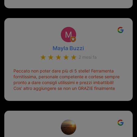
Mayla Buzzi
2 mesi fa
Peccato non poter dare più di 5 stelle! Ferramenta
fornitissima, personale competente e cortese sempre
pronto a dare consigli utilissimi e prezzi imbattibili!
Cos' altro aggiungere se non un GRAZIE finalmente
ho risolto dopo mesi di tentativi fallimentari! Ormai
siete il mio riferimento. Ah dimenticavo...da loro sono
riuscita a duplicare chiavi proticamente introvabili al
trove! Top top top!!!