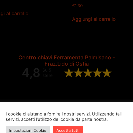
€
1.30
gi al carrello
Aggiungi al carrello
Centro chiavi Ferramenta Palmisano -
Fraz.Lido di Ostia
4,8
Su 5
stelle
Valutazione complessiva di 202
recensioni Google
I cookie ci aiutano a fornire i nostri servizi. Utilizzando tali
servizi, accetti l'utilizzo dei cookie da parte nostra.
Impostazioni Cookie
Accetta tutti