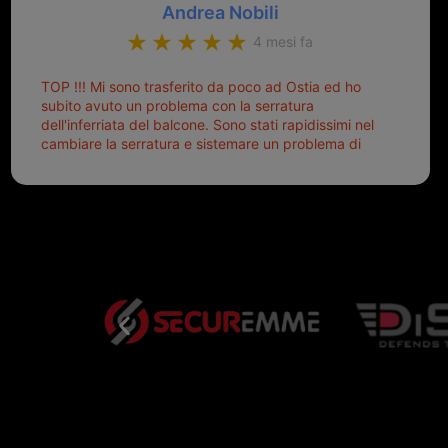
Andrea Nobili
4 mesi fa
TOP !!! Mi sono trasferito da poco ad Ostia ed ho
subito avuto un problema con la serratura
dell'inferriata del balcone. Sono stati rapidissimi nel
cambiare la serratura e sistemare un problema di
montaggio dell'inferriata. Il tutto ad un prezzo più
che onesto evitando spese ben più esose.
Competenti, gentilissimi ed ottime persone. Diventerà
sicuramente un punto di riferimento per situazioni di
questo tipo