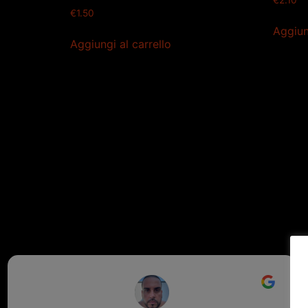
€
2.10
€
1.50
Aggiun
Aggiungi al carrello