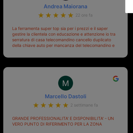
Andrea Maiorana
22 ore fa
La ferramenta super top sia per i prezzi e il saper
gestire la clientela con educazione e attenzione io tra
serratura di casa telecomandino cancello duplicato
della chiave auto per mancanza del telecomandino e
oggi telecomandino con chiave per auto fatto la
meglio ferramenta de ostia e poi il prorietario il signor
Michele gentilissimo e simpaticissimo
Marcello Dastoli
2 settimane fa
GRANDE PROFESSIONALITA' E DISPONIBILITA' - UN
VERO PUNTO DI RIFERIMENTO PER LA ZONA