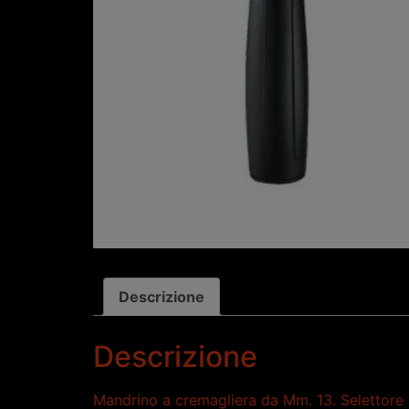
Descrizione
Descrizione
Mandrino a cremagliera da Mm. 13. Selettore pe