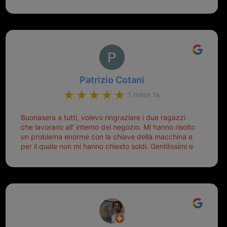
Patrizio Cotani
1 mese fa
Buonasera a tutti, volevo ringraziare i due ragazzi
che lavorano all’ interno del negozio. Mi hanno risolto
un problema enorme con la chiave della macchina e
per il quale non mi hanno chiesto soldi. Gentilissimi e
disponibili, ringrazio di aver trovato questo negozio.
Sicuramente tornerò qui per qualsiasi altro problema.