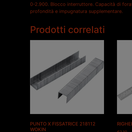
0-2.900. Blocco interruttore. Capacità di for
profondità e impugnatura supplementare.
Prodotti correlati
PUNTO X FISSATRICE 218112
RIGHE
WOKIN