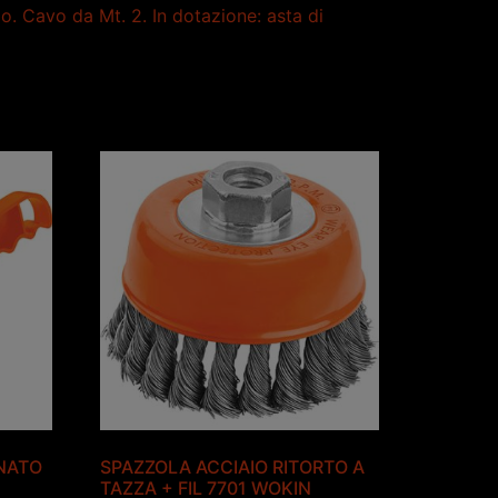
o. Cavo da Mt. 2. In dotazione: asta di
NATO
SPAZZOLA ACCIAIO RITORTO A
TAZZA + FIL 7701 WOKIN