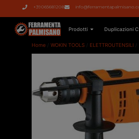
+39065681208
info@ferramentapalmisano.
Prodotti
Duplicazioni C
Home
/
WOKIN TOOLS
/
ELETTROUTENSILI
/