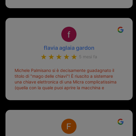
flavia aglaia gardon
5 mesi fa
Michele Palmisano si è decisamente guadagnato il
titolo di "mago delle chiavi"! È riuscito a sistemare
una chiave elettronica di una Micra complicatissima
(quella con la quale puoi aprire la macchina e
metterla in moto senza doverla tirar fuori dalla
borsa!) che era pronta per la pattumiera... Avevo
passato mesi con le due chiavi superstiti in condizioni
pietose, si era perso il coperchietto, la chiave era
fissata con un filo di metallo, per aprire lo sportello
bisognava stare attenti che non ti staccasse la
chiave dal blocchetto e talvolta non faceva bene il
contatto nel quadro e bisognava armeggiare un po',