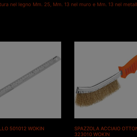
atura nel legno Mm. 25, Mm. 13 nel muro e Mm. 13 nel metall
LLO 501012 WOKIN
SPAZZOLA ACCIAIO OTTO
323010 WOKIN