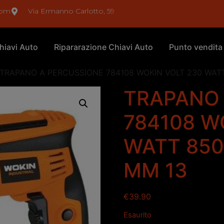
com
Via Ermanno Carlotto, 59
hiavi Auto
Ripararazione Chiavi Auto
Punto vendita
 TRAPANO A PERCUSSIONE 784108 WOKIN VOLT 230 WAT
TRAPANO 
784108 W
WATT 850
MM 13
€
39.90
Esaurito