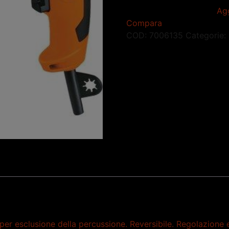
Agg
Compara
COD:
7006135
Categorie:
r esclusione della percussione. Reversibile. Regolazione ele