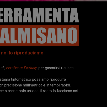
noi lo riproduciamo.
ità,
certificate
FoxItaly
, per garantirvi risultati
istema tintometrico possiamo riprodurre
on precisione millimetrica e in tempi rapidi.
e o anche solo un’idea: il resto lo facciamo noi.