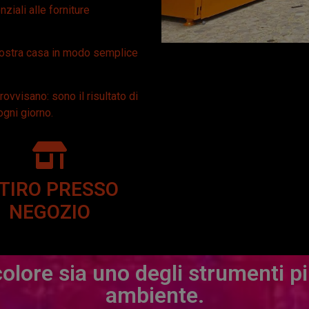
ziali alle forniture
vostra casa in modo semplice
rovvisano: sono il risultato di
ogni giorno.
ITIRO PRESSO
NEGOZIO
olore sia uno degli strumenti pi
ambiente.