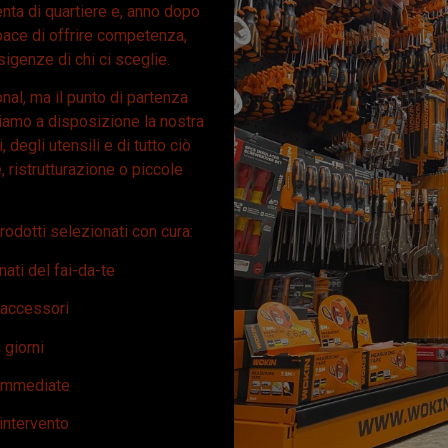
nta di quartiere e, anno dopo
apace di offrire competenza,
sigenze di chi ci sceglie.
nal, ma il punto di partenza
iamo a disposizione la nostra
 degli utensili e di tutto ciò
, ristrutturazione o piccole
odotti selezionati con cura:
ati del fai-da-te
i accessori
i giorni
e immediate
i intervento