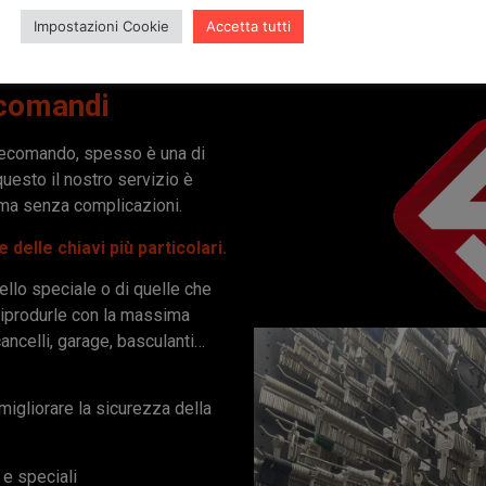
Impostazioni Cookie
Accetta tutti
ecomandi
elecomando, spesso è una di
esto il nostro servizio è
ema senza complicazioni.
 delle chiavi più particolari.
dello speciale o di quelle che
 riprodurle con la massima
ancelli, garage, basculanti…
 migliorare la sicurezza della
 e speciali