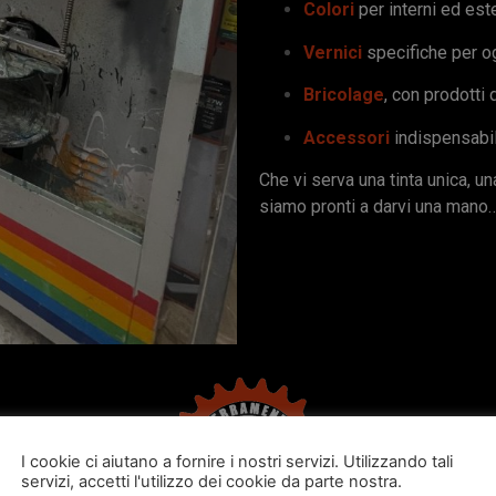
Colori
per interni ed est
Vernici
specifiche per o
Bricolage
, con prodotti 
Accessori
indispensabil
Che vi serva una tinta unica, u
siamo pronti a darvi una mano
I cookie ci aiutano a fornire i nostri servizi. Utilizzando tali
servizi, accetti l'utilizzo dei cookie da parte nostra.