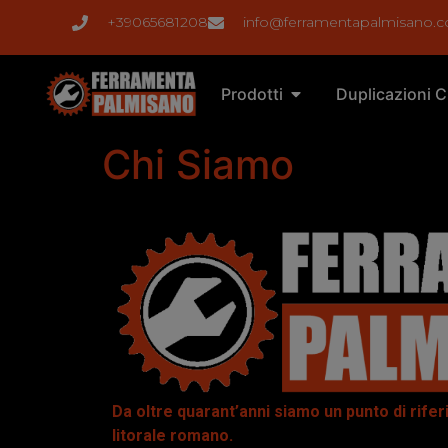
+39065681208
info@ferramentapalmisano.
Prodotti
Duplicazioni C
Chi Siamo
Da oltre quarant’anni siamo un punto di rife
litorale romano.