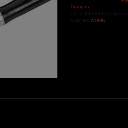
Compara
COD:
7003604
Categorie
Marchio:
WOKIN