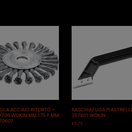
OLA ACCIAIO RITORTO +
RASCHIAFUGA PIASTRELL
7706 WOKIN MM 175 F.MM
357801 WOKIN
770607
€
5.75