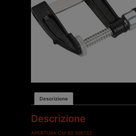
Descrizione
Descrizione
APERTURA CM 80 106732