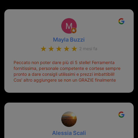
Mayla Buzzi
2 mesi fa
Peccato non poter dare più di 5 stelle! Ferramenta
fornitissima, personale competente e cortese sempre
pronto a dare consigli utilissimi e prezzi imbattibili!
Cos' altro aggiungere se non un GRAZIE finalmente
ho risolto dopo mesi di tentativi fallimentari! Ormai
siete il mio riferimento. Ah dimenticavo...da loro sono
riuscita a duplicare chiavi proticamente introvabili al
trove! Top top top!!!
Alessia Scali