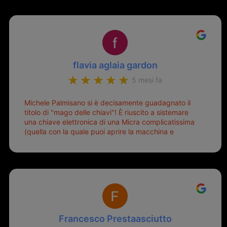
flavia aglaia gardon
5 mesi fa
Michele Palmisano si è decisamente guadagnato il
titolo di "mago delle chiavi"! È riuscito a sistemare
una chiave elettronica di una Micra complicatissima
(quella con la quale puoi aprire la macchina e
metterla in moto senza doverla tirar fuori dalla
borsa!) che era pronta per la pattumiera... Avevo
passato mesi con le due chiavi superstiti in condizioni
pietose, si era perso il coperchietto, la chiave era
fissata con un filo di metallo, per aprire lo sportello
bisognava stare attenti che non ti staccasse la
chiave dal blocchetto e talvolta non faceva bene il
contatto nel quadro e bisognava armeggiare un po',
Francesco Prestaasciutto
praticamente entrare e mettere in moto era un terno