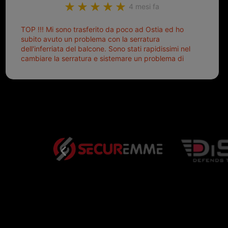
4 mesi fa
TOP !!! Mi sono trasferito da poco ad Ostia ed ho
subito avuto un problema con la serratura
dell'inferriata del balcone. Sono stati rapidissimi nel
cambiare la serratura e sistemare un problema di
montaggio dell'inferriata. Il tutto ad un prezzo più
che onesto evitando spese ben più esose.
Competenti, gentilissimi ed ottime persone. Diventerà
sicuramente un punto di riferimento per situazioni di
questo tipo