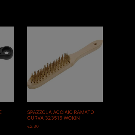
E
SPAZZOLA ACCIAIO RAMATO
CURVA 323515 WOKIN
€
2.30