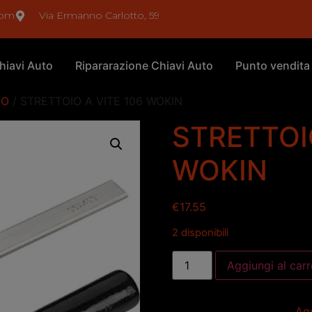
com
Via Ermanno Carlotto, 59
hiavi Auto
Ripararazione Chiavi Auto
Punto vendita
NO
/ STRETTOIO A VITE 106 WOKIN
STRETTOIO
WOKIN
€
17.55
2 disponibili
Aggiungi al carr
Agg