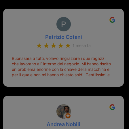
Patrizio Cotani
1 mese fa
Buonasera a tutti, volevo ringraziare i due ragazzi
che lavorano all’ interno del negozio. Mi hanno risolto
un problema enorme con la chiave della macchina e
per il quale non mi hanno chiesto soldi. Gentilissimi e
disponibili, ringrazio di aver trovato questo negozio.
Sicuramente tornerò qui per qualsiasi altro problema.
Andrea Nobili