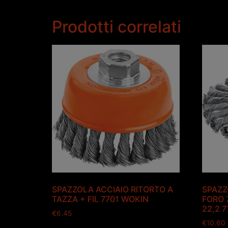
Prodotti correlati
SPAZZOLA ACCIAIO RITORTO A
SPAZZ
TAZZA + FIL 7701 WOKIN
FORO 
22,2 
€
6.45
€
10.60