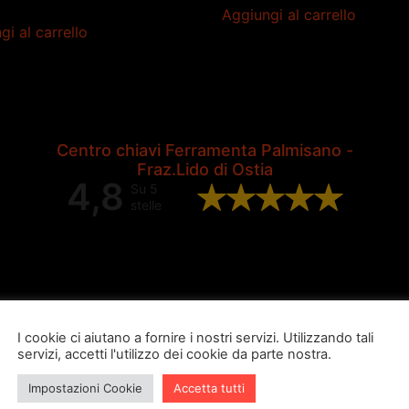
Aggiungi al carrello
gi al carrello
Centro chiavi Ferramenta Palmisano -
Fraz.Lido di Ostia
4,8
Su 5
stelle
Valutazione complessiva di 202
recensioni Google
I cookie ci aiutano a fornire i nostri servizi. Utilizzando tali
servizi, accetti l'utilizzo dei cookie da parte nostra.
Impostazioni Cookie
Accetta tutti
ugo burubu