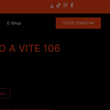
E-Shop
DOVE SIAMO
 A VITE 106
ello
iungi alla lista dei desideri