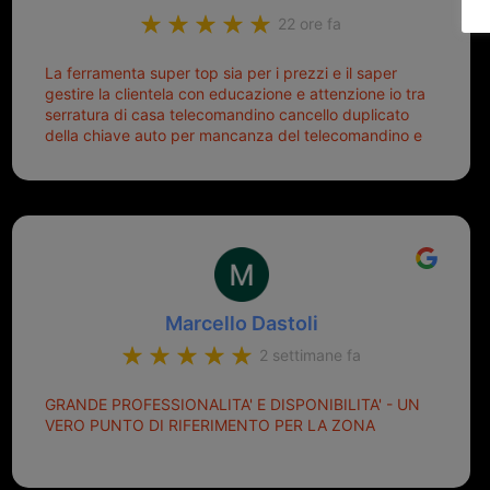
22 ore fa
La ferramenta super top sia per i prezzi e il saper
gestire la clientela con educazione e attenzione io tra
serratura di casa telecomandino cancello duplicato
della chiave auto per mancanza del telecomandino e
oggi telecomandino con chiave per auto fatto la
meglio ferramenta de ostia e poi il prorietario il signor
Michele gentilissimo e simpaticissimo
Marcello Dastoli
2 settimane fa
GRANDE PROFESSIONALITA' E DISPONIBILITA' - UN
VERO PUNTO DI RIFERIMENTO PER LA ZONA