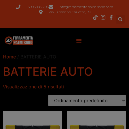
+39065681208
info@ferramentapalmisano.com
Via Ermanno Carlotto, 59
Home
/ BATTERIE AUTO
BATTERIE AUTO
Visualizzazione di 5 risultati