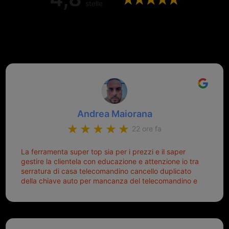
stelle
Valutazione complessiva di 202
recensioni Google
Andrea Maiorana
22 ore fa
La ferramenta super top sia per i prezzi e il saper
gestire la clientela con educazione e attenzione io tra
serratura di casa telecomandino cancello duplicato
della chiave auto per mancanza del telecomandino e
oggi telecomandino con chiave per auto fatto la
meglio ferramenta de ostia e poi il prorietario il signor
Michele gentilissimo e simpaticissimo