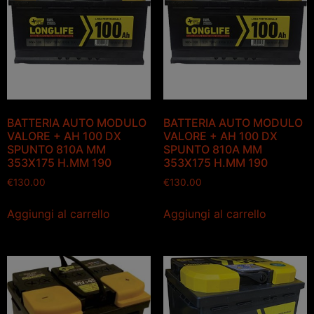
BATTERIA AUTO MODULO
BATTERIA AUTO MODULO
VALORE + AH 100 DX
VALORE + AH 100 DX
SPUNTO 810A MM
SPUNTO 810A MM
353X175 H.MM 190
353X175 H.MM 190
€
130.00
€
130.00
Aggiungi al carrello
Aggiungi al carrello