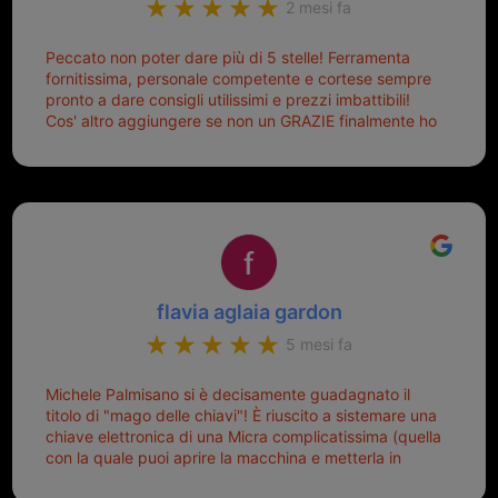
2 mesi fa
Peccato non poter dare più di 5 stelle! Ferramenta
fornitissima, personale competente e cortese sempre
pronto a dare consigli utilissimi e prezzi imbattibili!
Cos' altro aggiungere se non un GRAZIE finalmente ho
risolto dopo mesi di tentativi fallimentari! Ormai siete il
mio riferimento. Ah dimenticavo...da loro sono riuscita
a duplicare chiavi proticamente introvabili al trove!
Top top top!!!
flavia aglaia gardon
5 mesi fa
Michele Palmisano si è decisamente guadagnato il
titolo di "mago delle chiavi"! È riuscito a sistemare una
chiave elettronica di una Micra complicatissima (quella
con la quale puoi aprire la macchina e metterla in
moto senza doverla tirar fuori dalla borsa!) che era