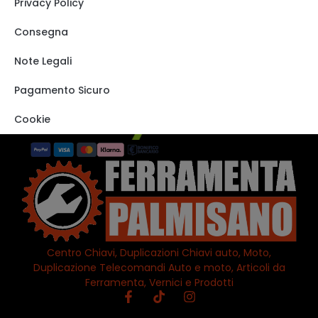
Privacy Policy
Carrello
Shop
Consegna
Track order
Note Legali
VISITA IL NOSTRO
STORE SU EBAY
Pagamento Sicuro
Cookie
Centro Chiavi, Duplicazioni Chiavi auto, Moto,
Duplicazione Telecomandi Auto e moto, Articoli da
Ferramenta, Vernici e Prodotti