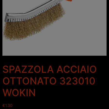
SPAZZOLA ACCIAIO
OTTONATO 323010
WOKIN
€
1.30