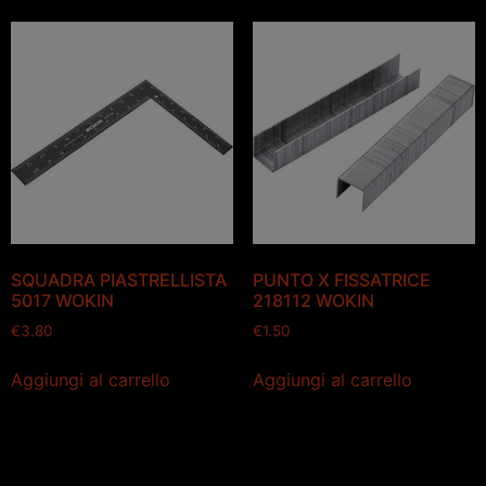
SQUADRA PIASTRELLISTA
PUNTO X FISSATRICE
5017 WOKIN
218112 WOKIN
€
3.80
€
1.50
Aggiungi al carrello
Aggiungi al carrello