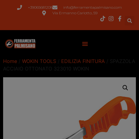
+39065681208
info@ferramentapalmisano.com
Via Ermanno Carlotto, 59
Home
/
WOKIN TOOLS
/
EDILIZIA FINITURA
/ SPAZZOLA
ACCIAIO OTTONATO 323010 WOKIN