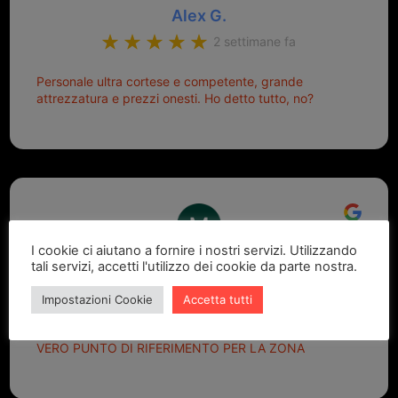
Alex G.
2 settimane fa
Personale ultra cortese e competente, grande
attrezzatura e prezzi onesti. Ho detto tutto, no?
I cookie ci aiutano a fornire i nostri servizi. Utilizzando
Marcello Dastoli
tali servizi, accetti l'utilizzo dei cookie da parte nostra.
2 settimane fa
Impostazioni Cookie
Accetta tutti
GRANDE PROFESSIONALITA' E DISPONIBILITA' - UN
VERO PUNTO DI RIFERIMENTO PER LA ZONA