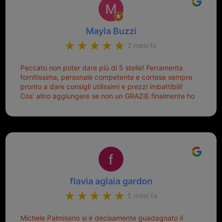
Mayla Buzzi
2 mesi fa
Peccato non poter dare più di 5 stelle! Ferramenta
fornitissima, personale competente e cortese sempre
pronto a dare consigli utilissimi e prezzi imbattibili!
Cos' altro aggiungere se non un GRAZIE finalmente ho
risolto dopo mesi di tentativi fallimentari! Ormai siete il
mio riferimento. Ah dimenticavo...da loro sono riuscita
a duplicare chiavi proticamente introvabili al trove!
Top top top!!!
flavia aglaia gardon
5 mesi fa
Michele Palmisano si è decisamente guadagnato il