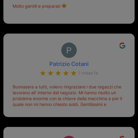
Molto gentili e preparati
Patrizio Cotani
1 mese fa
Buonasera a tutti, volevo ringraziare i due ragazzi che
lavorano all’ interno del negozio. Mi hanno risolto un
problema enorme con la chiave della macchina e per il
quale non mi hanno chiesto soldi. Gentilissimi e
disponibili, ringrazio di aver trovato questo negozio.
Sicuramente tornerò qui per qualsiasi altro problema.