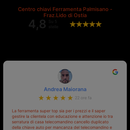
Centro chiavi Ferramenta Palmisano -
Fraz.Lido di Ostia
4,8
Su 5
stelle
Valutazione complessiva di 202
recensioni Google
Andrea Maiorana
22 ore fa
La ferramenta super top sia per i prezzi e il saper
gestire la clientela con educazione e attenzione io tra
serratura di casa telecomandino cancello duplicato
della chiave auto per mancanza del telecomandino e