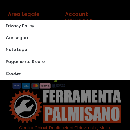
Area Legale
Account
Il mio account
Privacy Policy
Carrello
Shop
Consegna
Track order
Note Legali
VISITA IL NOSTRO
STORE SU EBAY
Pagamento Sicuro
Cookie
Centro Chiavi, Duplicazioni Chiavi auto, Moto,