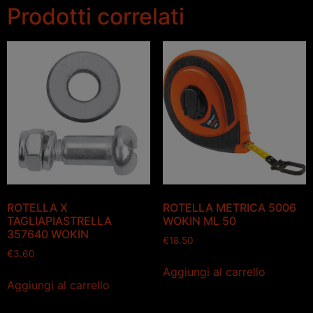
Prodotti correlati
ROTELLA X
ROTELLA METRICA 5006
TAGLIAPIASTRELLA
WOKIN ML 50
357640 WOKIN
€
18.50
€
3.60
Aggiungi al carrello
Aggiungi al carrello