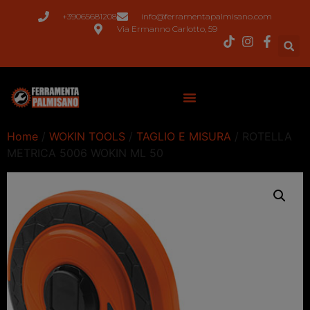
+39065681208
info@ferramentapalmisano.com
Via Ermanno Carlotto, 59
Home
/
WOKIN TOOLS
/
TAGLIO E MISURA
/ ROTELLA
METRICA 5006 WOKIN ML 50