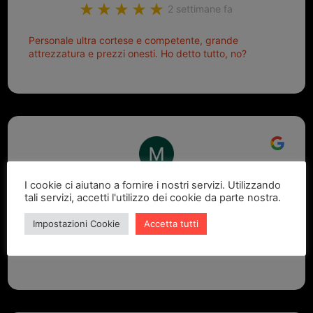
2 settimane fa
Personale ultra cortese e competente, grande
attrezzatura e prezzi onesti. Ho detto tutto, no?
Marcello Dastoli
I cookie ci aiutano a fornire i nostri servizi. Utilizzando
tali servizi, accetti l'utilizzo dei cookie da parte nostra.
2 settimane fa
Impostazioni Cookie
Accetta tutti
GRANDE PROFESSIONALITA' E DISPONIBILITA' - UN
VERO PUNTO DI RIFERIMENTO PER LA ZONA