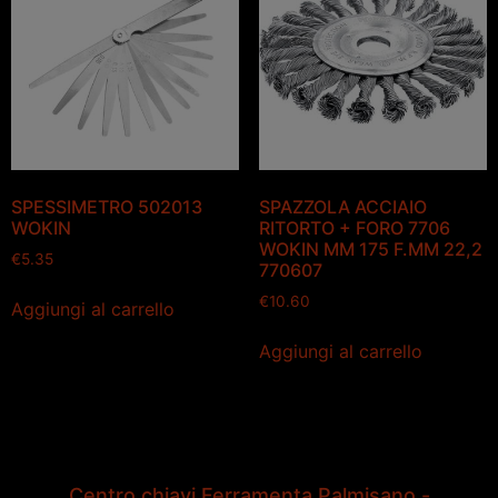
SPESSIMETRO 502013
SPAZZOLA ACCIAIO
WOKIN
RITORTO + FORO 7706
WOKIN MM 175 F.MM 22,2
€
5.35
770607
€
10.60
Aggiungi al carrello
Aggiungi al carrello
Centro chiavi Ferramenta Palmisano -