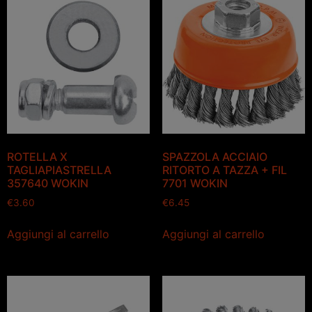
ROTELLA X
SPAZZOLA ACCIAIO
TAGLIAPIASTRELLA
RITORTO A TAZZA + FIL
357640 WOKIN
7701 WOKIN
€
3.60
€
6.45
Aggiungi al carrello
Aggiungi al carrello