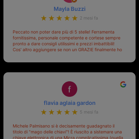
Mayla Buzzi
2 mesi fa
Peccato non poter dare più di 5 stelle! Ferramenta
fornitissima, personale competente e cortese sempre
pronto a dare consigli utilissimi e prezzi imbattibili!
Cos' altro aggiungere se non un GRAZIE finalmente ho
risolto dopo mesi di tentativi fallimentari! Ormai siete il
mio riferimento. Ah dimenticavo...da loro sono riuscita
a duplicare chiavi proticamente introvabili al trove!
Top top top!!!
flavia aglaia gardon
5 mesi fa
Michele Palmisano si è decisamente guadagnato il
titolo di "mago delle chiavi"! È riuscito a sistemare una
chiave elettronica di una Micra complicatissima (quella