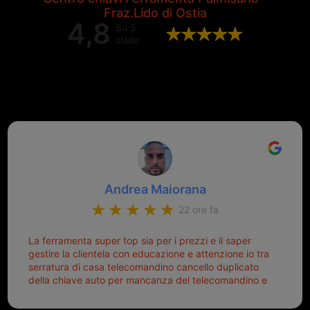
Fraz.Lido di Ostia
4,8
Su 5
stelle
Valutazione complessiva di 202
recensioni Google
Andrea Maiorana
22 ore fa
La ferramenta super top sia per i prezzi e il saper
gestire la clientela con educazione e attenzione io tra
serratura di casa telecomandino cancello duplicato
della chiave auto per mancanza del telecomandino e
oggi telecomandino con chiave per auto fatto la
meglio ferramenta de ostia e poi il prorietario il signor