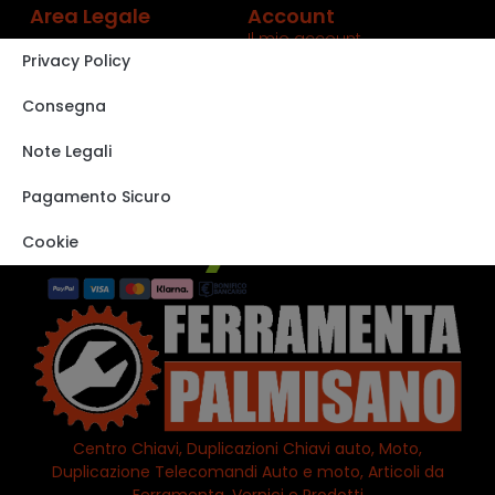
Area Legale
Account
Il mio account
Privacy Policy
Carrello
Shop
Consegna
Track order
Note Legali
VISITA IL NOSTRO
STORE SU EBAY
Pagamento Sicuro
Cookie
Centro Chiavi, Duplicazioni Chiavi auto, Moto,
Duplicazione Telecomandi Auto e moto, Articoli da