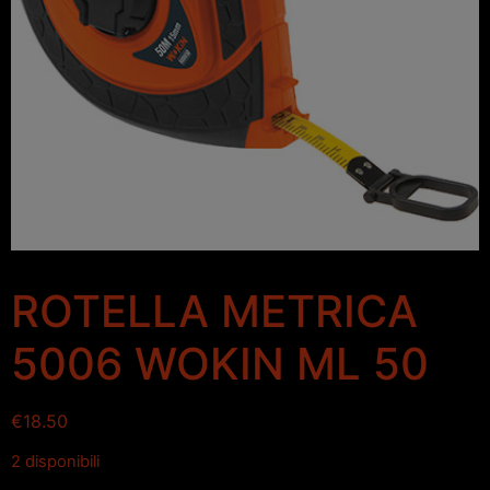
ROTELLA METRICA
5006 WOKIN ML 50
€
18.50
2 disponibili