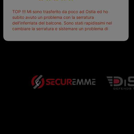
TOP !!! Mi sono trasferito da poco ad Ostia ed ho
subito avuto un problema con la serratura
dell'inferriata del balcone. Sono stati rapidissimi nel
cambiare la serratura e sistemare un problema di
montaggio dell'inferriata. Il tutto ad un prezzo più
che onesto evitando spese ben più esose.
Competenti, gentilissimi ed ottime persone. Diventerà
sicuramente un punto di riferimento per situazioni di
questo tipo