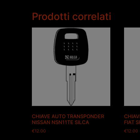
Prodotti correlati
CHIAVE AUTO TRANSPONDER
CHIAV
NISSAN NSN11TE SILCA
FIAT S
€
12.00
€
12.00