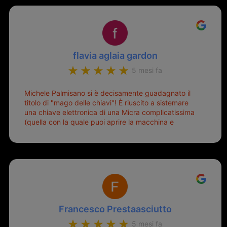
flavia aglaia gardon
5 mesi fa
Michele Palmisano si è decisamente guadagnato il
titolo di "mago delle chiavi"! È riuscito a sistemare
una chiave elettronica di una Micra complicatissima
(quella con la quale puoi aprire la macchina e
metterla in moto senza doverla tirar fuori dalla
borsa!) che era pronta per la pattumiera... Avevo
passato mesi con le due chiavi superstiti in condizioni
pietose, si era perso il coperchietto, la chiave era
fissata con un filo di metallo, per aprire lo sportello
bisognava stare attenti che non ti staccasse la
chiave dal blocchetto e talvolta non faceva bene il
contatto nel quadro e bisognava armeggiare un po',
Francesco Prestaasciutto
praticamente entrare e mettere in moto era un terno
al Lotto; ormai pensavo di dover prendere un mutuo
5 mesi fa