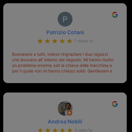
Patrizio Cotani
1 mese fa
Buonasera a tutti, volevo ringraziare i due ragazzi
che lavorano all’ interno del negozio. Mi hanno risolto
un problema enorme con la chiave della macchina e
per il quale non mi hanno chiesto soldi. Gentilissimi e
disponibili, ringrazio di aver trovato questo negozio.
Sicuramente tornerò qui per qualsiasi altro problema.
Andrea Nobili
4 mesi fa