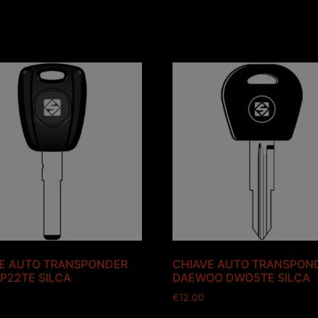
E AUTO TRANSPONDER
CHIAVE AUTO TRANSPON
IP22TE SILCA
DAEWOO DWO5TE SILCA
€
12.00