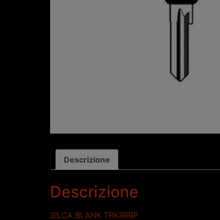
Descrizione
Descrizione
SILCA BLANK TRK3RBP