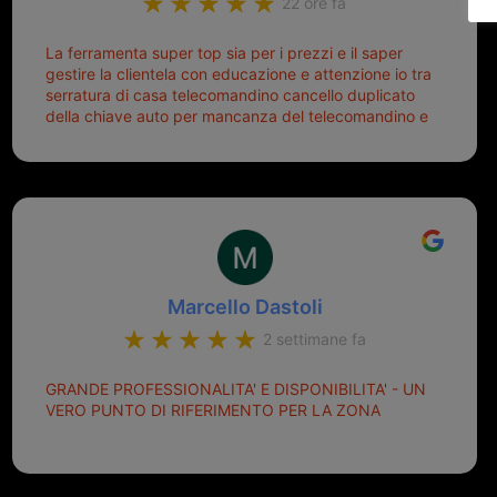
22 ore fa
La ferramenta super top sia per i prezzi e il saper
gestire la clientela con educazione e attenzione io tra
serratura di casa telecomandino cancello duplicato
della chiave auto per mancanza del telecomandino e
oggi telecomandino con chiave per auto fatto la
meglio ferramenta de ostia e poi il prorietario il signor
Michele gentilissimo e simpaticissimo
Marcello Dastoli
2 settimane fa
GRANDE PROFESSIONALITA' E DISPONIBILITA' - UN
VERO PUNTO DI RIFERIMENTO PER LA ZONA