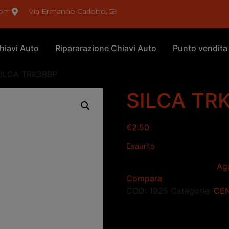
com
Via Ermanno Carlotto, 59
hiavi Auto
Ripararazione Chiavi Auto
Punto vendita
SILCA TRK3RBP
SILCA TR
€
2.50
Esaurito
Agg
Compara
COD:
1925
Categorie:
CEN