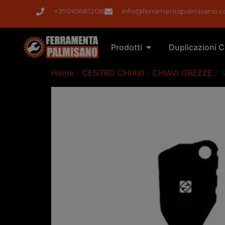
+39065681208
info@ferramentapalmisano.
Prodotti
Duplicazioni C
Home
/
CENTRO CHIAVI
/
CHIAVI GREZZE
/ 