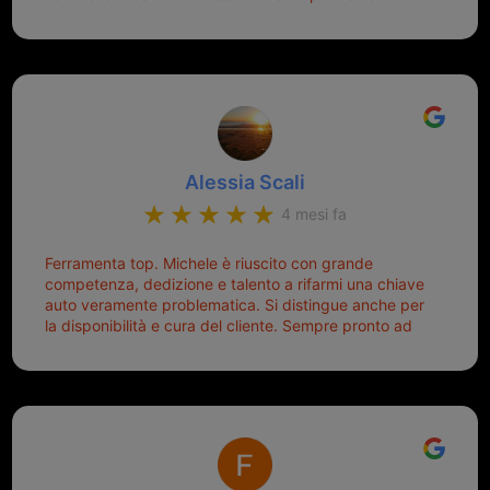
montaggio dell'inferriata. Il tutto ad un prezzo più che
cercare la chiave nella borsa è qualcosa che già mi
onesto evitando spese ben più esose. Competenti,
mette di buon umore, e ti fa cominciare bene la
gentilissimi ed ottime persone. Diventerà sicuramente
giornata. Quindi lo ringrazio veramente e soprattutto
un punto di riferimento per situazioni di questo tipo
lo consiglio a chiunque debba duplicare una chiave
complicata! +++
Alessia Scali
4 mesi fa
Ferramenta top. Michele è riuscito con grande
competenza, dedizione e talento a rifarmi una chiave
auto veramente problematica. Si distingue anche per
la disponibilità e cura del cliente. Sempre pronto ad
aiutarti.