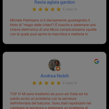
flavia aglaia gardon
5 mesi fa
Michele Palmisano si è decisamente guadagnato il
titolo di "mago delle chiavi"! È riuscito a sistemare una
chiave elettronica di una Micra complicatissima (quella
con la quale puoi aprire la macchina e metterla in
moto senza doverla tirar fuori dalla borsa!) che era
pronta per la pattumiera... Avevo passato mesi con le
due chiavi superstiti in condizioni pietose, si era perso
il coperchietto, la chiave era fissata con un filo di
metallo, per aprire lo sportello bisognava stare attenti
che non ti staccasse la chiave dal blocchetto e
talvolta non faceva bene il contatto nel quadro e
bisognava armeggiare un po', praticamente entrare e
Andrea Nobili
mettere in moto era un terno al Lotto; ormai pensavo
di dover prendere un mutuo per ricomprarle alla
4 mesi fa
Nissan... e invece ho scoperto che la Ferramenta
Palmisano è specializzata in duplicazione di chiavi di
TOP !!! Mi sono trasferito da poco ad Ostia ed ho
tutti i tipi. Adesso che ho la mia fiammante chiave
subito avuto un problema con la serratura
nuova (solo la chiave, perché la macchina è rimasta
dell'inferriata del balcone. Sono stati rapidissimi nel
quella di prima), ogni volta che salgo in macchina, il
cambiare la serratura e sistemare un problema di
mio pensiero va subito a Michele perché non dover