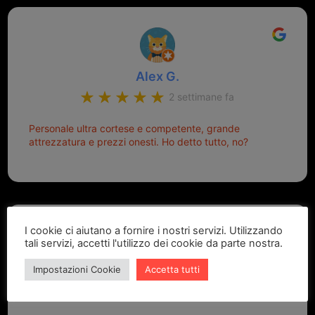
Alex G.
2 settimane fa
Personale ultra cortese e competente, grande
attrezzatura e prezzi onesti. Ho detto tutto, no?
I cookie ci aiutano a fornire i nostri servizi. Utilizzando
tali servizi, accetti l'utilizzo dei cookie da parte nostra.
Impostazioni Cookie
Accetta tutti
Marcello Dastoli
2 settimane fa