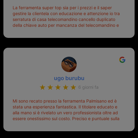
La ferramenta super top sia per i prezzi e il saper
gestire la clientela con educazione e attenzione io tra
serratura di casa telecomandino cancello duplicato
della chiave auto per mancanza del telecomandino e
oggi telecomandino con chiave per auto fatto la
meglio ferramenta de ostia e poi il prorietario il signor
Michele gentilissimo e simpaticissimo
ugo burubu
6 giorni fa
Mi sono recato presso la ferramenta Palmisano ed è
stata una esperienza fantastica. Il titolare educato e
alla mano si è rivelato un vero professionista oltre ad
essere onestissimo sul costo. Preciso e puntuale sulla
consegna.