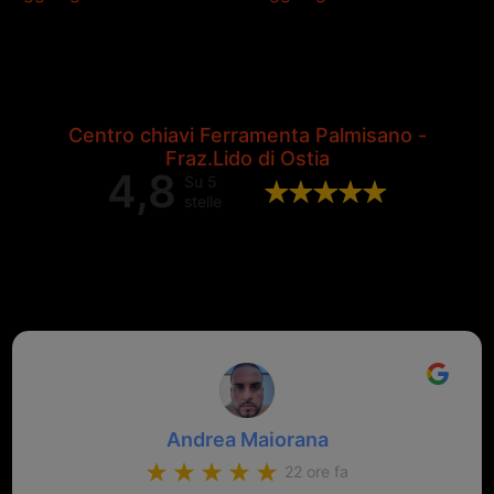
Centro chiavi Ferramenta Palmisano -
Fraz.Lido di Ostia
4,8
Su 5
stelle
Valutazione complessiva di 202
recensioni Google
Andrea Maiorana
22 ore fa