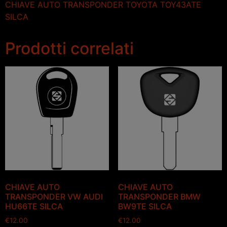
CHIAVE AUTO TRANSPONDER TOYOTA TOY43ATE
SILCA
Prodotti correlati
CHIAVE AUTO
CHIAVE AUTO
TRANSPONDER VW AUDI
TRANSPONDER BMW
HU66TE SILCA
BW9TE SILCA
€
12.00
€
12.00