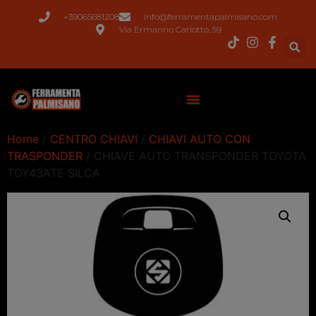
+39065681208
info@ferramentapalmisano.com
Via Ermanno Carlotto, 59
Home
/
CENTRO CHIAVI
/
CHIAVI AUTO CON
TRASPONDER
/ CHIAVE AUTO TRANSPONDER TOYOTA
TOY43ATE SILCA