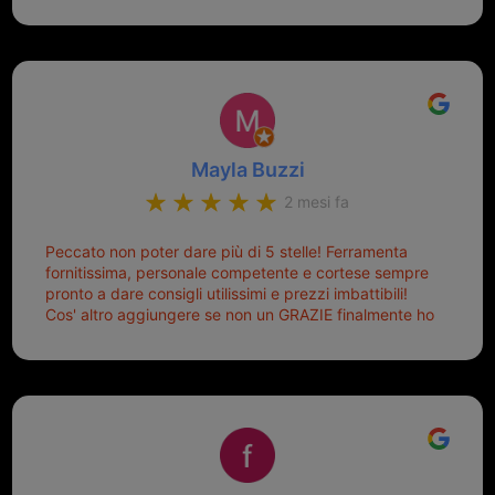
disponibili, ringrazio di aver trovato questo negozio.
Sicuramente tornerò qui per qualsiasi altro problema.
Mayla Buzzi
2 mesi fa
Peccato non poter dare più di 5 stelle! Ferramenta
fornitissima, personale competente e cortese sempre
pronto a dare consigli utilissimi e prezzi imbattibili!
Cos' altro aggiungere se non un GRAZIE finalmente ho
risolto dopo mesi di tentativi fallimentari! Ormai siete il
mio riferimento. Ah dimenticavo...da loro sono riuscita
a duplicare chiavi proticamente introvabili al trove!
Top top top!!!