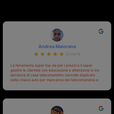
recensioni Google
Andrea Maiorana
22 ore fa
La ferramenta super top sia per i prezzi e il saper
gestire la clientela con educazione e attenzione io tra
serratura di casa telecomandino cancello duplicato
della chiave auto per mancanza del telecomandino e
oggi telecomandino con chiave per auto fatto la
meglio ferramenta de ostia e poi il prorietario il signor
Michele gentilissimo e simpaticissimo