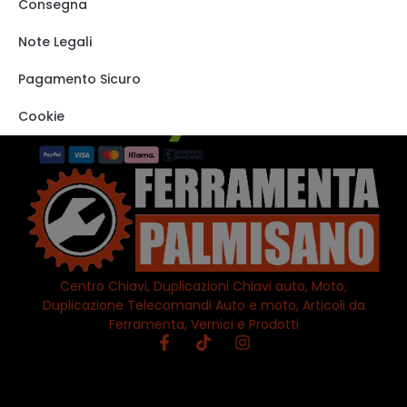
Shop
Consegna
Track order
Note Legali
VISITA IL NOSTRO
STORE SU EBAY
Pagamento Sicuro
Cookie
Centro Chiavi, Duplicazioni Chiavi auto, Moto,
Duplicazione Telecomandi Auto e moto, Articoli da
Ferramenta, Vernici e Prodotti