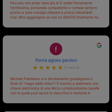
Peccato non poter dare più di 5 stelle! Ferramenta
fornitissima, personale competente e cortese sempre
pronto a dare consigli utilissimi e prezzi imbattibili!
Cos' altro aggiungere se non un GRAZIE finalmente ho
risolto dopo mesi di tentativi fallimentari! Ormai siete il
mio riferimento. Ah dimenticavo...da loro sono riuscita
a duplicare chiavi proticamente introvabili al trove!
Top top top!!!
flavia aglaia gardon
5 mesi fa
Michele Palmisano si è decisamente guadagnato il
titolo di "mago delle chiavi"! È riuscito a sistemare una
chiave elettronica di una Micra complicatissima (quella
con la quale puoi aprire la macchina e metterla in
moto senza doverla tirar fuori dalla borsa!) che era
pronta per la pattumiera... Avevo passato mesi con le
due chiavi superstiti in condizioni pietose, si era perso
il coperchietto, la chiave era fissata con un filo di