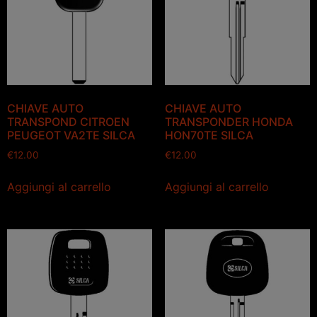
CHIAVE AUTO
CHIAVE AUTO
TRANSPOND CITROEN
TRANSPONDER HONDA
PEUGEOT VA2TE SILCA
HON70TE SILCA
€
12.00
€
12.00
Aggiungi al carrello
Aggiungi al carrello