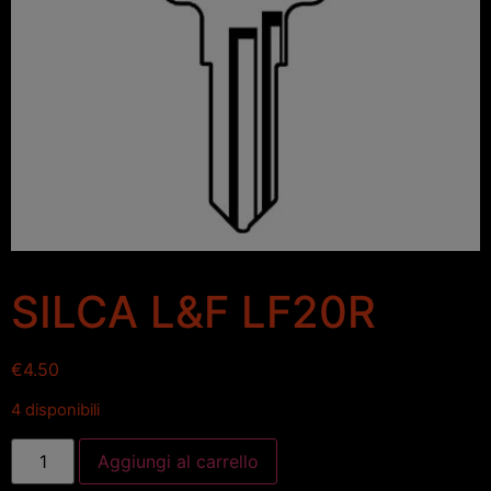
SILCA L&F LF20R
€
4.50
4 disponibili
Aggiungi al carrello