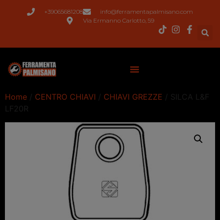
+39065681208
info@ferramentapalmisano.com
Via Ermanno Carlotto, 59
Home
/
CENTRO CHIAVI
/
CHIAVI GREZZE
/ SILCA L&F
LF20R