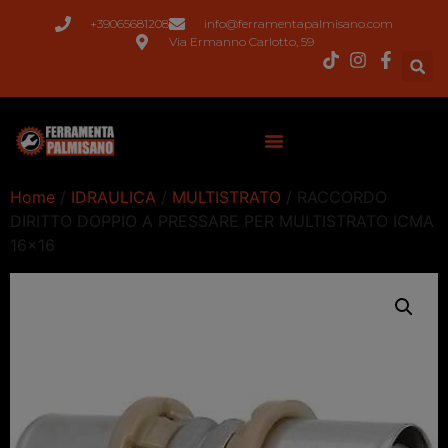
+39065681208
info@ferramentapalmisano.com
Via Ermanno Carlotto, 59
Home
/
IDRAULICA
/
MULTISTRATO
/ RACCORDO
DIRITTO DOPPIO A PRESSARE PER MULTISTRATO ICMA
16×16