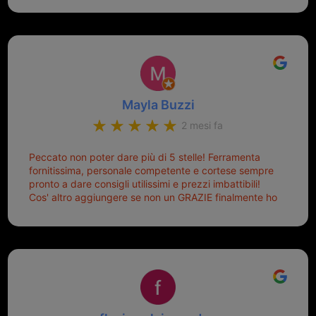
Sicuramente tornerò qui per qualsiasi altro problema.
Mayla Buzzi
2 mesi fa
Peccato non poter dare più di 5 stelle! Ferramenta
fornitissima, personale competente e cortese sempre
pronto a dare consigli utilissimi e prezzi imbattibili!
Cos' altro aggiungere se non un GRAZIE finalmente ho
risolto dopo mesi di tentativi fallimentari! Ormai siete il
mio riferimento. Ah dimenticavo...da loro sono riuscita
a duplicare chiavi proticamente introvabili al trove!
Top top top!!!