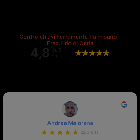
Centro chiavi Ferramenta Palmisano -
Fraz.Lido di Ostia
4,8
Su 5
stelle
Valutazione complessiva di 202
recensioni Google
Andrea Maiorana
22 ore fa