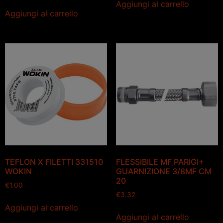
Aggiungi al carrello
Aggiungi al carrello
TEFLON X FILETTI 331510
FLESSIBILE MF PARIGI+
WOKIN
GUARNIZIONE 3/8MF CM
20
€
1.00
€
3.32
Aggiungi al carrello
Aggiungi al carrello