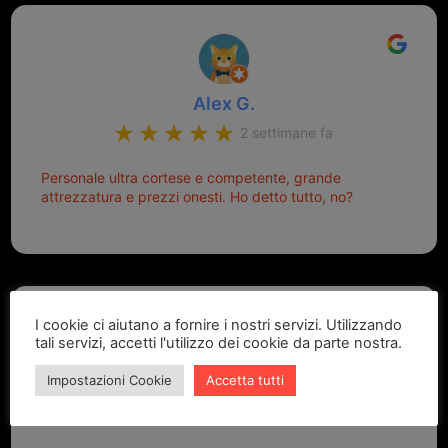
Alex G.
2 settimane fa
Personale ultra cortese e competente, grande
attrezzatura e prezzi onesti. Ho detto tutto, no?
I cookie ci aiutano a fornire i nostri servizi. Utilizzando
tali servizi, accetti l'utilizzo dei cookie da parte nostra.
Impostazioni Cookie
Accetta tutti
Marcello Dastoli
2 settimane fa