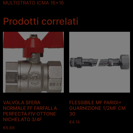
MULTISTRATO ICMA 16×16
Prodotti correlati
VALVOLA SFERA
FLESSIBILE MF PARIGI+
NORMALE FF FARFALLA
GUARNIZIONE 1/2MF CM
PERFECTA FIV OTTONE
30
NICHELATO 3/4F
€
4.14
€
6.66