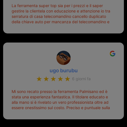
La ferramenta super top sia per i prezzi e il saper
gestire la clientela con educazione e attenzione io tra
serratura di casa telecomandino cancello duplicato
della chiave auto per mancanza del telecomandino e
oggi telecomandino con chiave per auto fatto la
meglio ferramenta de ostia e poi il prorietario il signor
Michele gentilissimo e simpaticissimo
ugo burubu
6 giorni fa
Mi sono recato presso la ferramenta Palmisano ed è
stata una esperienza fantastica. Il titolare educato e
alla mano si è rivelato un vero professionista oltre ad
essere onestissimo sul costo. Preciso e puntuale sulla
consegna.