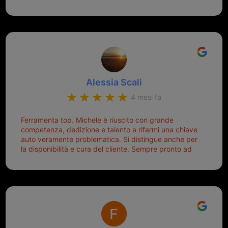
montaggio dell'inferriata. Il tutto ad un prezzo più che
cercare la chiave nella borsa è qualcosa che già mi
onesto evitando spese ben più esose. Competenti,
mette di buon umore, e ti fa cominciare bene la
gentilissimi ed ottime persone. Diventerà sicuramente
giornata. Quindi lo ringrazio veramente e soprattutto
un punto di riferimento per situazioni di questo tipo
lo consiglio a chiunque debba duplicare una chiave
complicata! +++
Alessia Scali
4 mesi fa
Ferramenta top. Michele è riuscito con grande
competenza, dedizione e talento a rifarmi una chiave
auto veramente problematica. Si distingue anche per
la disponibilità e cura del cliente. Sempre pronto ad
aiutarti.