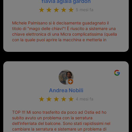
flavia aglaia gardon
5 mesi fa
Michele Palmisano si è decisamente guadagnato il
titolo di "mago delle chiavi"! È riuscito a sistemare una
chiave elettronica di una Micra complicatissima (quella
con la quale puoi aprire la macchina e metterla in
moto senza doverla tirar fuori dalla borsa!) che era
pronta per la pattumiera... Avevo passato mesi con le
due chiavi superstiti in condizioni pietose, si era perso
il coperchietto, la chiave era fissata con un filo di
metallo, per aprire lo sportello bisognava stare attenti
che non ti staccasse la chiave dal blocchetto e
talvolta non faceva bene il contatto nel quadro e
bisognava armeggiare un po', praticamente entrare e
Andrea Nobili
mettere in moto era un terno al Lotto; ormai pensavo
di dover prendere un mutuo per ricomprarle alla
4 mesi fa
Nissan... e invece ho scoperto che la Ferramenta
Palmisano è specializzata in duplicazione di chiavi di
TOP !!! Mi sono trasferito da poco ad Ostia ed ho
tutti i tipi. Adesso che ho la mia fiammante chiave
subito avuto un problema con la serratura
nuova (solo la chiave, perché la macchina è rimasta
dell'inferriata del balcone. Sono stati rapidissimi nel
quella di prima), ogni volta che salgo in macchina, il
cambiare la serratura e sistemare un problema di
mio pensiero va subito a Michele perché non dover