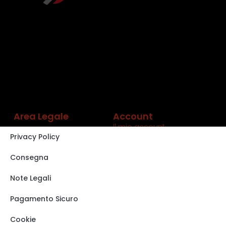
Area Legale
Account
Il mio account
Privacy Policy
Carrello
Shop
Consegna
Track order
Note Legali
VISITA IL NOSTRO
STORE SU EBAY
Pagamento Sicuro
Cookie