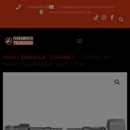
+39065681208
info@ferramentapalmisano.com
Via Ermanno Carlotto, 59
Home
/
IDRAULICA
/
FLESSIBILI
/ FLESSIBILE MF
PARIGI+ GUARNIZIONE 1/2MF CM 20