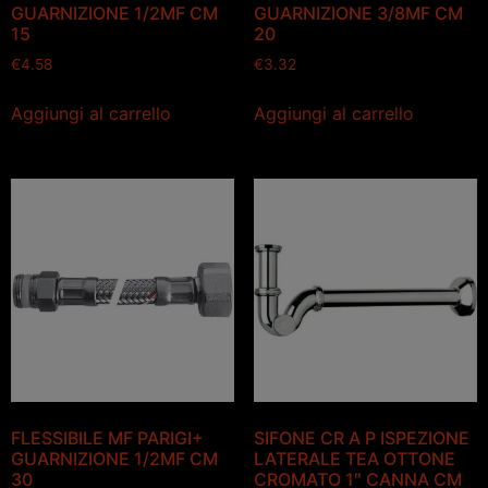
GUARNIZIONE 1/2MF CM
GUARNIZIONE 3/8MF CM
15
20
€
4.58
€
3.32
Aggiungi al carrello
Aggiungi al carrello
FLESSIBILE MF PARIGI+
SIFONE CR A P ISPEZIONE
GUARNIZIONE 1/2MF CM
LATERALE TEA OTTONE
30
CROMATO 1″ CANNA CM