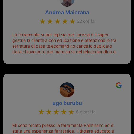
Andrea Maiorana
22 ore fa
La ferramenta super top sia per i prezzi e il saper
gestire la clientela con educazione e attenzione io tra
serratura di casa telecomandino cancello duplicato
della chiave auto per mancanza del telecomandino e
oggi telecomandino con chiave per auto fatto la
meglio ferramenta de ostia e poi il prorietario il signor
Michele gentilissimo e simpaticissimo
ugo burubu
6 giorni fa
Mi sono recato presso la ferramenta Palmisano ed è
stata una esperienza fantastica. Il titolare educato e