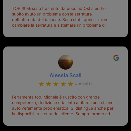
Palmisano è specializzata in duplicazione di chiavi di
TOP !!! Mi sono trasferito da poco ad Ostia ed ho
tutti i tipi. Adesso che ho la mia fiammante chiave
subito avuto un problema con la serratura
nuova (solo la chiave, perché la macchina è rimasta
dell'inferriata del balcone. Sono stati rapidissimi nel
quella di prima), ogni volta che salgo in macchina, il
cambiare la serratura e sistemare un problema di
mio pensiero va subito a Michele perché non dover
montaggio dell'inferriata. Il tutto ad un prezzo più che
cercare la chiave nella borsa è qualcosa che già mi
onesto evitando spese ben più esose. Competenti,
mette di buon umore, e ti fa cominciare bene la
gentilissimi ed ottime persone. Diventerà sicuramente
giornata. Quindi lo ringrazio veramente e soprattutto
un punto di riferimento per situazioni di questo tipo
lo consiglio a chiunque debba duplicare una chiave
complicata! +++
Alessia Scali
4 mesi fa
Ferramenta top. Michele è riuscito con grande
competenza, dedizione e talento a rifarmi una chiave
auto veramente problematica. Si distingue anche per
la disponibilità e cura del cliente. Sempre pronto ad
aiutarti.