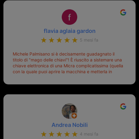
Top top top!!!
flavia aglaia gardon
5 mesi fa
Michele Palmisano si è decisamente guadagnato il
titolo di "mago delle chiavi"! È riuscito a sistemare una
chiave elettronica di una Micra complicatissima (quella
con la quale puoi aprire la macchina e metterla in
moto senza doverla tirar fuori dalla borsa!) che era
pronta per la pattumiera... Avevo passato mesi con le
due chiavi superstiti in condizioni pietose, si era perso
il coperchietto, la chiave era fissata con un filo di
metallo, per aprire lo sportello bisognava stare attenti
che non ti staccasse la chiave dal blocchetto e
talvolta non faceva bene il contatto nel quadro e
bisognava armeggiare un po', praticamente entrare e
Andrea Nobili
mettere in moto era un terno al Lotto; ormai pensavo
di dover prendere un mutuo per ricomprarle alla
4 mesi fa
Nissan... e invece ho scoperto che la Ferramenta