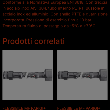
Conforme alla Normativa Europea EN13618. Con treccia
in acciaio inox AISI 304, tubo interno PE-RT. Bussole in
acciaio inox ed alluminio. Con anello PTFE e guarnizione
incorporata. Pressione di esercizio fino a 10 bar.
Temperatura fluido di passaggio da -5°C a +70°C.
Prodotti correlati
FLESSIBILE MF PARIGI+
FLESSIBILE MF PARIGI+