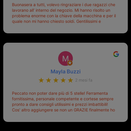
Buonasera a tutti, volevo ringraziare i due ragazzi che
lavorano all’ interno del negozio. Mi hanno risolto un
problema enorme con la chiave della macchina e per il
quale non mi hanno chiesto soldi. Gentilissimi e
disponibili, ringrazio di aver trovato questo negozio.
Sicuramente tornerò qui per qualsiasi altro problema.
Mayla Buzzi
2 mesi fa
Peccato non poter dare più di 5 stelle! Ferramenta
fornitissima, personale competente e cortese sempre
pronto a dare consigli utilissimi e prezzi imbattibili!
Cos' altro aggiungere se non un GRAZIE finalmente ho
risolto dopo mesi di tentativi fallimentari! Ormai siete il
mio riferimento. Ah dimenticavo...da loro sono riuscita
a duplicare chiavi proticamente introvabili al trove!