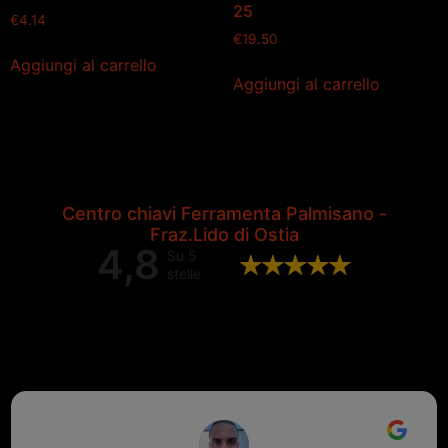
25
€
4.14
€
19.50
Aggiungi al carrello
Aggiungi al carrello
Centro chiavi Ferramenta Palmisano -
Fraz.Lido di Ostia
4,8
Su 5
stelle
Valutazione complessiva di 202
recensioni Google