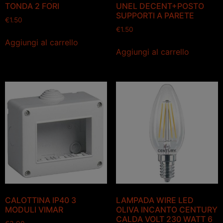
TONDA 2 FORI
UNEL DECENT+POSTO
SUPPORTI A PARETE
€
1.50
€
1.50
Aggiungi al carrello
Aggiungi al carrello
CALOTTINA IP40 3
LAMPADA WIRE LED
MODULI VIMAR
OLIVA INCANTO CENTURY
CALDA VOLT 230 WATT 6