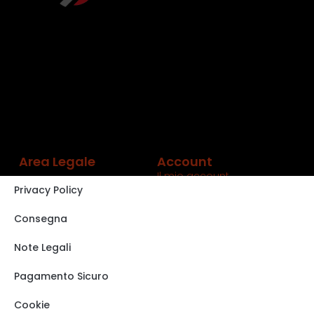
Area Legale
Account
Il mio account
Privacy Policy
Carrello
Shop
Consegna
Track order
Note Legali
VISITA IL NOSTRO
STORE SU EBAY
Pagamento Sicuro
Cookie