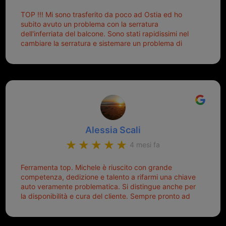
Palmisano è specializzata in duplicazione di chiavi di
TOP !!! Mi sono trasferito da poco ad Ostia ed ho
tutti i tipi. Adesso che ho la mia fiammante chiave
subito avuto un problema con la serratura
nuova (solo la chiave, perché la macchina è rimasta
dell'inferriata del balcone. Sono stati rapidissimi nel
quella di prima), ogni volta che salgo in macchina, il
cambiare la serratura e sistemare un problema di
mio pensiero va subito a Michele perché non dover
montaggio dell'inferriata. Il tutto ad un prezzo più che
cercare la chiave nella borsa è qualcosa che già mi
onesto evitando spese ben più esose. Competenti,
mette di buon umore, e ti fa cominciare bene la
gentilissimi ed ottime persone. Diventerà sicuramente
giornata. Quindi lo ringrazio veramente e soprattutto
un punto di riferimento per situazioni di questo tipo
lo consiglio a chiunque debba duplicare una chiave
complicata! +++
Alessia Scali
4 mesi fa
Ferramenta top. Michele è riuscito con grande
competenza, dedizione e talento a rifarmi una chiave
auto veramente problematica. Si distingue anche per
la disponibilità e cura del cliente. Sempre pronto ad
aiutarti.