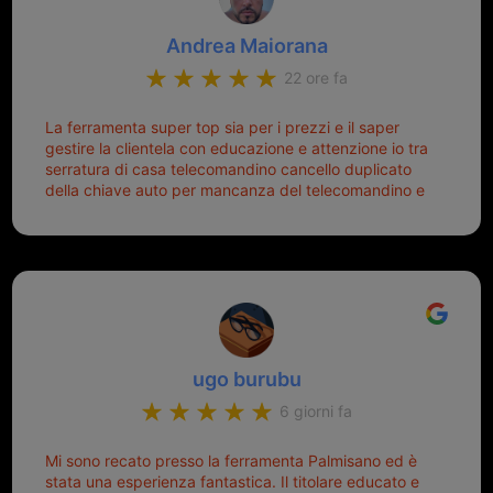
Andrea Maiorana
22 ore fa
La ferramenta super top sia per i prezzi e il saper
gestire la clientela con educazione e attenzione io tra
serratura di casa telecomandino cancello duplicato
della chiave auto per mancanza del telecomandino e
oggi telecomandino con chiave per auto fatto la
meglio ferramenta de ostia e poi il prorietario il signor
Michele gentilissimo e simpaticissimo
ugo burubu
6 giorni fa
Mi sono recato presso la ferramenta Palmisano ed è
stata una esperienza fantastica. Il titolare educato e