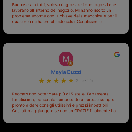
Buonasera a tutti, volevo ringraziare i due ragazzi che
lavorano all’ interno del negozio. Mi hanno risolto un
problema enorme con la chiave della macchina e per il
quale non mi hanno chiesto soldi. Gentilissimi e
disponibili, ringrazio di aver trovato questo negozio.
Sicuramente tornerò qui per qualsiasi altro problema.
Mayla Buzzi
2 mesi fa
Peccato non poter dare più di 5 stelle! Ferramenta
fornitissima, personale competente e cortese sempre
pronto a dare consigli utilissimi e prezzi imbattibili!
Cos' altro aggiungere se non un GRAZIE finalmente ho
risolto dopo mesi di tentativi fallimentari! Ormai siete il
mio riferimento. Ah dimenticavo...da loro sono riuscita
a duplicare chiavi proticamente introvabili al trove!