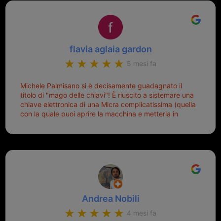
Top top top!!!
flavia aglaia gardon
5 mesi fa
Michele Palmisano si è decisamente guadagnato il
titolo di "mago delle chiavi"! È riuscito a sistemare una
chiave elettronica di una Micra complicatissima (quella
con la quale puoi aprire la macchina e metterla in
moto senza doverla tirar fuori dalla borsa!) che era
pronta per la pattumiera... Avevo passato mesi con le
due chiavi superstiti in condizioni pietose, si era perso
il coperchietto, la chiave era fissata con un filo di
metallo, per aprire lo sportello bisognava stare attenti
che non ti staccasse la chiave dal blocchetto e
talvolta non faceva bene il contatto nel quadro e
bisognava armeggiare un po', praticamente entrare e
Andrea Nobili
mettere in moto era un terno al Lotto; ormai pensavo
di dover prendere un mutuo per ricomprarle alla
4 mesi fa
Nissan... e invece ho scoperto che la Ferramenta