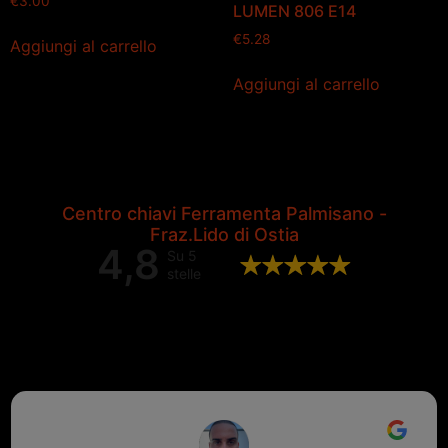
€
3.00
LUMEN 806 E14
€
5.28
Aggiungi al carrello
Aggiungi al carrello
Centro chiavi Ferramenta Palmisano -
Fraz.Lido di Ostia
4,8
Su 5
stelle
Valutazione complessiva di 202
recensioni Google