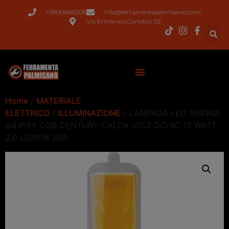
+39065681208
info@ferramentapalmisano.com
Via Ermanno Carlotto, 59
Home
/
MATERIALE
ELETTRICO
/
ILLUMINAZIONE
/ LAMPADA LED BISPINA
G4 PIXY COB CENTURY CALDA VOLT DC/AC 12 WATT
2,0 LUMEN 200