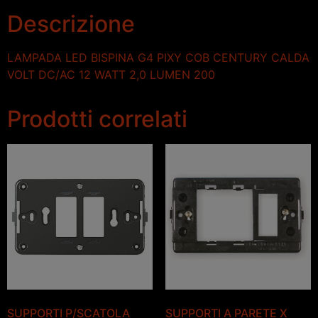
Descrizione
LAMPADA LED BISPINA G4 PIXY COB CENTURY CALDA
VOLT DC/AC 12 WATT 2,0 LUMEN 200
Prodotti correlati
SUPPORTI P/SCATOLA
SUPPORTI A PARETE X