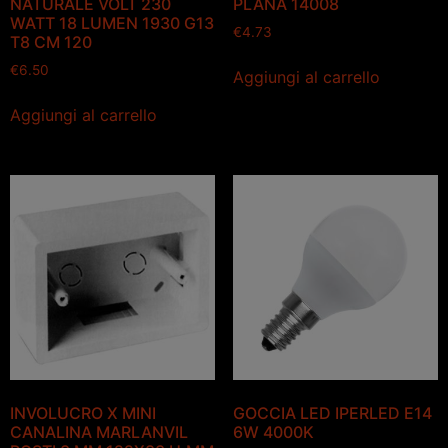
NATURALE VOLT 230
PLANA 14008
WATT 18 LUMEN 1930 G13
€
4.73
T8 CM 120
€
6.50
Aggiungi al carrello
Aggiungi al carrello
INVOLUCRO X MINI
GOCCIA LED IPERLED E14
CANALINA MARLANVIL
6W 4000K