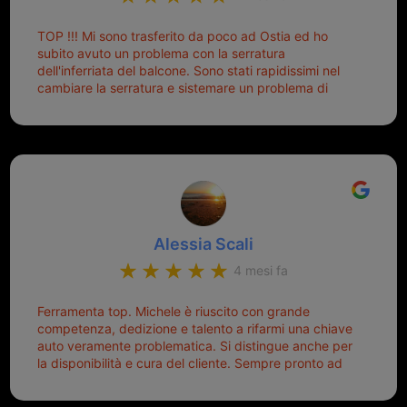
Nissan... e invece ho scoperto che la Ferramenta
Palmisano è specializzata in duplicazione di chiavi di
TOP !!! Mi sono trasferito da poco ad Ostia ed ho
tutti i tipi. Adesso che ho la mia fiammante chiave
subito avuto un problema con la serratura
nuova (solo la chiave, perché la macchina è rimasta
dell'inferriata del balcone. Sono stati rapidissimi nel
quella di prima), ogni volta che salgo in macchina, il
cambiare la serratura e sistemare un problema di
mio pensiero va subito a Michele perché non dover
montaggio dell'inferriata. Il tutto ad un prezzo più che
cercare la chiave nella borsa è qualcosa che già mi
onesto evitando spese ben più esose. Competenti,
mette di buon umore, e ti fa cominciare bene la
gentilissimi ed ottime persone. Diventerà sicuramente
giornata. Quindi lo ringrazio veramente e soprattutto
un punto di riferimento per situazioni di questo tipo
lo consiglio a chiunque debba duplicare una chiave
complicata! +++
Alessia Scali
4 mesi fa
Ferramenta top. Michele è riuscito con grande
competenza, dedizione e talento a rifarmi una chiave
auto veramente problematica. Si distingue anche per
la disponibilità e cura del cliente. Sempre pronto ad
aiutarti.