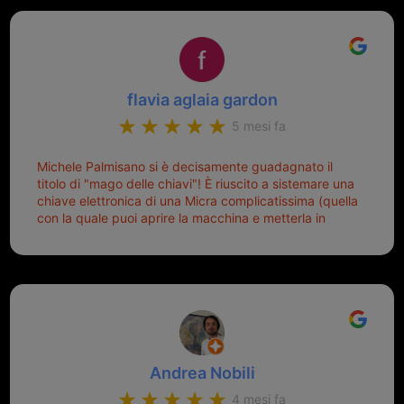
Top top top!!!
flavia aglaia gardon
5 mesi fa
Michele Palmisano si è decisamente guadagnato il
titolo di "mago delle chiavi"! È riuscito a sistemare una
chiave elettronica di una Micra complicatissima (quella
con la quale puoi aprire la macchina e metterla in
moto senza doverla tirar fuori dalla borsa!) che era
pronta per la pattumiera... Avevo passato mesi con le
due chiavi superstiti in condizioni pietose, si era perso
il coperchietto, la chiave era fissata con un filo di
metallo, per aprire lo sportello bisognava stare attenti
che non ti staccasse la chiave dal blocchetto e
talvolta non faceva bene il contatto nel quadro e
bisognava armeggiare un po', praticamente entrare e
Andrea Nobili
mettere in moto era un terno al Lotto; ormai pensavo
di dover prendere un mutuo per ricomprarle alla
4 mesi fa