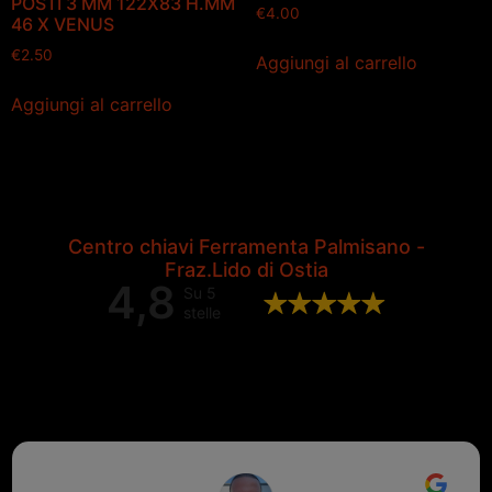
POSTI 3 MM 122X83 H.MM
€
4.00
46 X VENUS
€
2.50
Aggiungi al carrello
Aggiungi al carrello
Centro chiavi Ferramenta Palmisano -
Fraz.Lido di Ostia
4,8
Su 5
stelle
Valutazione complessiva di 202
recensioni Google