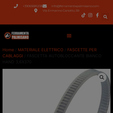
+39065681208
info@ferramentapalmisano.com
Via Ermanno Carlotto, 59
Home
/
MATERIALE ELETTRICO
/
FASCETTE PER
CABLAGGI
/ FASCETTA AUTOBLOCCANTE BIANCO
HAND 3,6X370