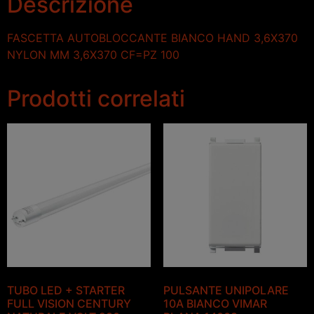
Descrizione
FASCETTA AUTOBLOCCANTE BIANCO HAND 3,6X370
NYLON MM 3,6X370 CF=PZ 100
Prodotti correlati
TUBO LED + STARTER
PULSANTE UNIPOLARE
FULL VISION CENTURY
10A BIANCO VIMAR