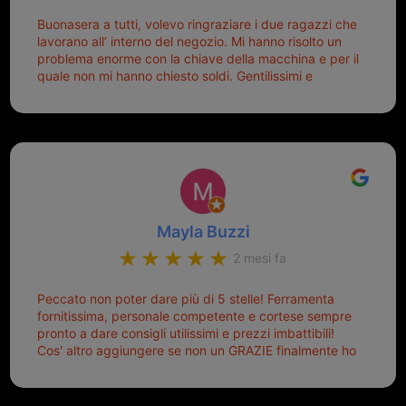
Buonasera a tutti, volevo ringraziare i due ragazzi che
lavorano all’ interno del negozio. Mi hanno risolto un
problema enorme con la chiave della macchina e per il
quale non mi hanno chiesto soldi. Gentilissimi e
disponibili, ringrazio di aver trovato questo negozio.
Sicuramente tornerò qui per qualsiasi altro problema.
Mayla Buzzi
2 mesi fa
Peccato non poter dare più di 5 stelle! Ferramenta
fornitissima, personale competente e cortese sempre
pronto a dare consigli utilissimi e prezzi imbattibili!
Cos' altro aggiungere se non un GRAZIE finalmente ho
risolto dopo mesi di tentativi fallimentari! Ormai siete il
mio riferimento. Ah dimenticavo...da loro sono riuscita
a duplicare chiavi proticamente introvabili al trove!