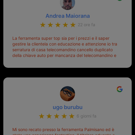
Andrea Maiorana
22 ore fa
La ferramenta super top sia per i prezzi e il saper
gestire la clientela con educazione e attenzione io tra
serratura di casa telecomandino cancello duplicato
della chiave auto per mancanza del telecomandino e
oggi telecomandino con chiave per auto fatto la
meglio ferramenta de ostia e poi il prorietario il signor
Michele gentilissimo e simpaticissimo
ugo burubu
6 giorni fa
Mi sono recato presso la ferramenta Palmisano ed è