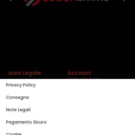
Area Legale
Account
Il mio account
Privacy Policy
Carrello
Shop
Consegna
Track order
Note Legali
VISITA IL NOSTRO
STORE SU EBAY
Pagamento Sicuro
Cookie