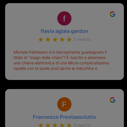
flavia aglaia gardon
5 mesi fa
Michele Palmisano si è decisamente guadagnato il
titolo di "mago delle chiavi"! È riuscito a sistemare
una chiave elettronica di una Micra complicatissima
(quella con la quale puoi aprire la macchina e
metterla in moto senza doverla tirar fuori dalla
borsa!) che era pronta per la pattumiera... Avevo
passato mesi con le due chiavi superstiti in condizioni
pietose, si era perso il coperchietto, la chiave era
fissata con un filo di metallo, per aprire lo sportello
bisognava stare attenti che non ti staccasse la
chiave dal blocchetto e talvolta non faceva bene il
contatto nel quadro e bisognava armeggiare un po',
Francesco Prestaasciutto
praticamente entrare e mettere in moto era un terno
al Lotto; ormai pensavo di dover prendere un mutuo
5 mesi fa