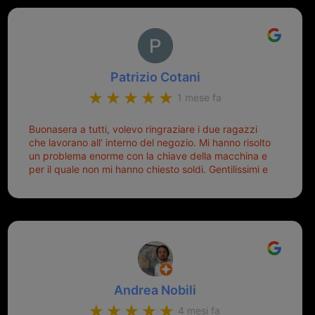
Patrizio Cotani
1 mese fa
Buonasera a tutti, volevo ringraziare i due ragazzi
che lavorano all’ interno del negozio. Mi hanno risolto
un problema enorme con la chiave della macchina e
per il quale non mi hanno chiesto soldi. Gentilissimi e
disponibili, ringrazio di aver trovato questo negozio.
Sicuramente tornerò qui per qualsiasi altro problema.
Andrea Nobili
4 mesi fa