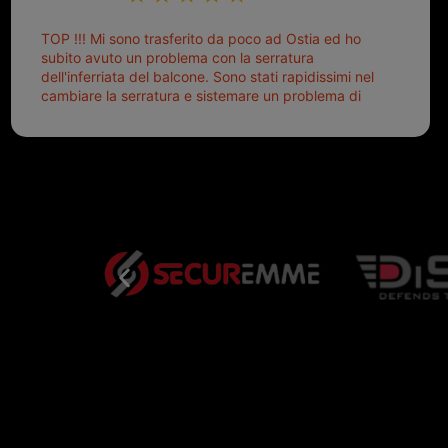
TOP !!! Mi sono trasferito da poco ad Ostia ed ho
subito avuto un problema con la serratura
dell'inferriata del balcone. Sono stati rapidissimi nel
cambiare la serratura e sistemare un problema di
montaggio dell'inferriata. Il tutto ad un prezzo più
che onesto evitando spese ben più esose.
Competenti, gentilissimi ed ottime persone. Diventerà
sicuramente un punto di riferimento per situazioni di
questo tipo