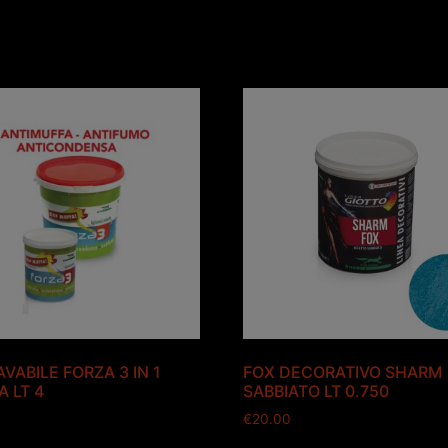
VABILE FORZA 3 IN 1
FOX DECORATIVO SHARM
A LT 4
SABBIATO LT 0.750
€
20.00