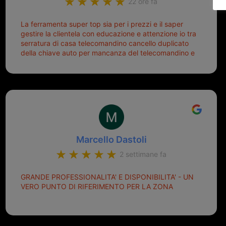
22 ore fa
La ferramenta super top sia per i prezzi e il saper
gestire la clientela con educazione e attenzione io tra
serratura di casa telecomandino cancello duplicato
della chiave auto per mancanza del telecomandino e
oggi telecomandino con chiave per auto fatto la
meglio ferramenta de ostia e poi il prorietario il signor
Michele gentilissimo e simpaticissimo
Marcello Dastoli
2 settimane fa
GRANDE PROFESSIONALITA' E DISPONIBILITA' - UN
VERO PUNTO DI RIFERIMENTO PER LA ZONA