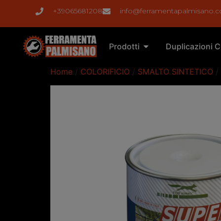
+39065681208
info@ferramentapalmisano.
Prodotti
Duplicazioni C
Home
/
COLORIFICIO
/
SMALTO SINTETICO
/