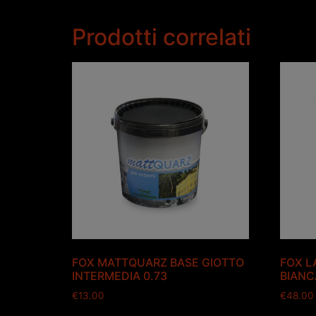
Prodotti correlati
FOX MATTQUARZ BASE GIOTTO
FOX LA
INTERMEDIA 0.73
BIANC
€
13.00
€
48.00