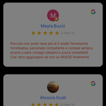
Mayla Buzzi
2 mesi fa
Peccato non poter dare più di 5 stelle! Ferramenta
fornitissima, personale competente e cortese sempre
pronto a dare consigli utilissimi e prezzi imbattibili!
Cos' altro aggiungere se non un GRAZIE finalmente
ho risolto dopo mesi di tentativi fallimentari! Ormai
siete il mio riferimento. Ah dimenticavo...da loro sono
riuscita a duplicare chiavi proticamente introvabili al
trove! Top top top!!!
Alessia Scali
4 mesi fa