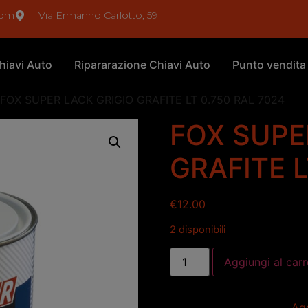
com
Via Ermanno Carlotto, 59
hiavi Auto
Ripararazione Chiavi Auto
Punto vendita
 FOX SUPER LACK GRIGIO GRAFITE LT 0.750 RAL 7024
FOX SUPE
GRAFITE L
€
12.00
2 disponibili
Aggiungi al carr
Agg