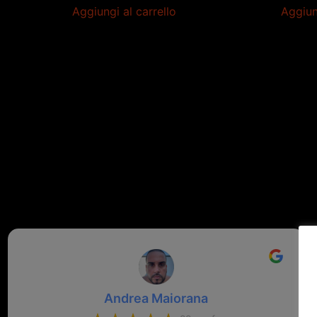
Aggiungi al carrello
Aggiun
Andrea Maiorana