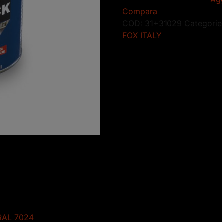
Compara
COD:
31+31029
Categorie
FOX ITALY
RAL 7024