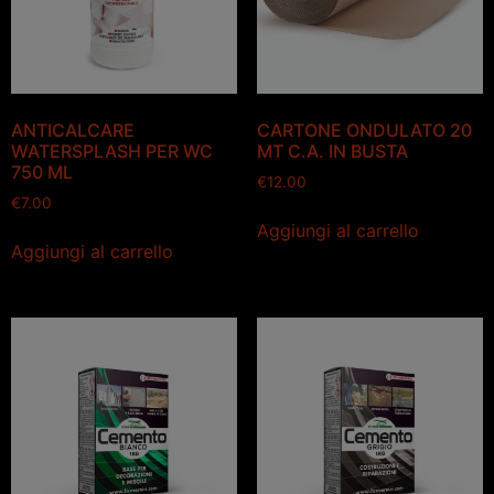
ANTICALCARE
CARTONE ONDULATO 20
WATERSPLASH PER WC
MT C.A. IN BUSTA
750 ML
€
12.00
€
7.00
Aggiungi al carrello
Aggiungi al carrello