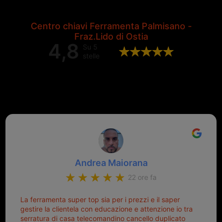
Centro chiavi Ferramenta Palmisano -
Fraz.Lido di Ostia
4,8
Su 5
stelle
Valutazione complessiva di 202
recensioni Google
Andrea Maiorana
22 ore fa
La ferramenta super top sia per i prezzi e il saper
gestire la clientela con educazione e attenzione io tra
serratura di casa telecomandino cancello duplicato