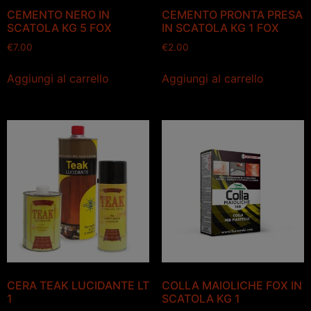
CEMENTO NERO IN
CEMENTO PRONTA PRESA
SCATOLA KG 5 FOX
IN SCATOLA KG 1 FOX
€
7.00
€
2.00
Aggiungi al carrello
Aggiungi al carrello
CERA TEAK LUCIDANTE LT
COLLA MAIOLICHE FOX IN
1
SCATOLA KG 1