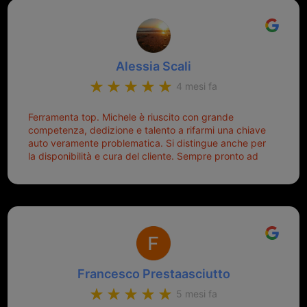
un punto di riferimento per situazioni di questo tipo
lo consiglio a chiunque debba duplicare una chiave
complicata! +++
Alessia Scali
4 mesi fa
Ferramenta top. Michele è riuscito con grande
competenza, dedizione e talento a rifarmi una chiave
auto veramente problematica. Si distingue anche per
la disponibilità e cura del cliente. Sempre pronto ad
aiutarti.
Francesco Prestaasciutto
5 mesi fa