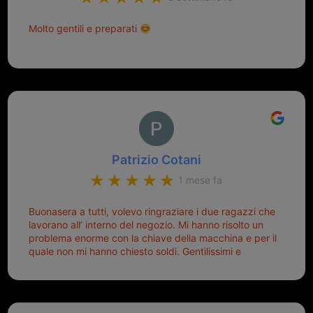
Molto gentili e preparati
Patrizio Cotani
1 mese fa
Buonasera a tutti, volevo ringraziare i due ragazzi che
lavorano all’ interno del negozio. Mi hanno risolto un
problema enorme con la chiave della macchina e per il
quale non mi hanno chiesto soldi. Gentilissimi e
disponibili, ringrazio di aver trovato questo negozio.
Sicuramente tornerò qui per qualsiasi altro problema.