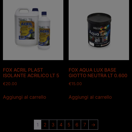
FOX ACRIL PLAST
FOX AQUA LUX BASE
ISOLANTE ACRILICO LT 5
GIOTTO NEUTRA LT 0.600
€
20.00
€
15.00
Aggiungi al carrello
Aggiungi al carrello
1
2
3
4
5
6
7
→