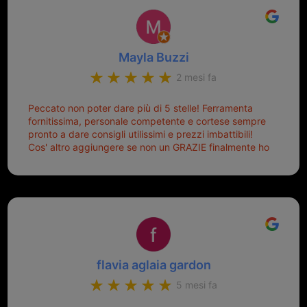
Mayla Buzzi
2 mesi fa
Peccato non poter dare più di 5 stelle! Ferramenta
fornitissima, personale competente e cortese sempre
pronto a dare consigli utilissimi e prezzi imbattibili!
Cos' altro aggiungere se non un GRAZIE finalmente ho
risolto dopo mesi di tentativi fallimentari! Ormai siete il
mio riferimento. Ah dimenticavo...da loro sono riuscita
a duplicare chiavi proticamente introvabili al trove!
Top top top!!!
flavia aglaia gardon
5 mesi fa