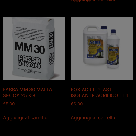
FASSA MM 30 MALTA
FOX ACRIL PLAST
SECCA 25 KG
ISOLANTE ACRILICO LT 1
€
5.00
€
6.00
Aggiungi al carrello
Aggiungi al carrello