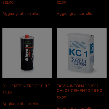
€
12.00
€
2.00
Aggiungi al carrello
Aggiungi al carrello
DILUENTE NITRO FOX 1LT
FASSA INTONACO KC1
CALCE CEMENTO 25 KG
€
3.50
€
5.00
Aggiungi al carrello
Aggiungi al carrello