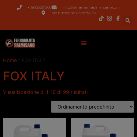
+39065681208
info@ferramentapalmisano.com
Via Ermanno Carlotto, 59
Home
/ FOX ITALY
FOX ITALY
Visualizzazione di 1-16 di 99 risultati