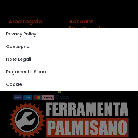
Area Legale
Account
Il mio account
Privacy Policy
Carrello
Shop
Consegna
Track order
Note Legali
VISITA IL NOSTRO
STORE SU EBAY
Pagamento Sicuro
Cookie