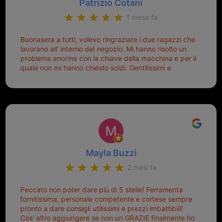
Patrizio Cotani
1 mese fa
Buonasera a tutti, volevo ringraziare i due ragazzi che
lavorano all’ interno del negozio. Mi hanno risolto un
problema enorme con la chiave della macchina e per il
quale non mi hanno chiesto soldi. Gentilissimi e
disponibili, ringrazio di aver trovato questo negozio.
Sicuramente tornerò qui per qualsiasi altro problema.
Mayla Buzzi
2 mesi fa
Peccato non poter dare più di 5 stelle! Ferramenta
fornitissima, personale competente e cortese sempre
pronto a dare consigli utilissimi e prezzi imbattibili!
Cos' altro aggiungere se non un GRAZIE finalmente ho