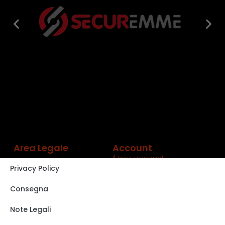
Area Legale
Account
Il mio account
Privacy Policy
Carrello
Shop
Consegna
Track order
Note Legali
VISITA IL NOSTRO
STORE SU EBAY