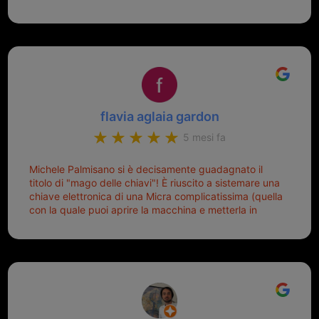
risolto dopo mesi di tentativi fallimentari! Ormai siete il
mio riferimento. Ah dimenticavo...da loro sono riuscita
a duplicare chiavi proticamente introvabili al trove!
Top top top!!!
flavia aglaia gardon
5 mesi fa
Michele Palmisano si è decisamente guadagnato il
titolo di "mago delle chiavi"! È riuscito a sistemare una
chiave elettronica di una Micra complicatissima (quella
con la quale puoi aprire la macchina e metterla in
moto senza doverla tirar fuori dalla borsa!) che era
pronta per la pattumiera... Avevo passato mesi con le
due chiavi superstiti in condizioni pietose, si era perso
il coperchietto, la chiave era fissata con un filo di
metallo, per aprire lo sportello bisognava stare attenti
che non ti staccasse la chiave dal blocchetto e
talvolta non faceva bene il contatto nel quadro e
bisognava armeggiare un po', praticamente entrare e