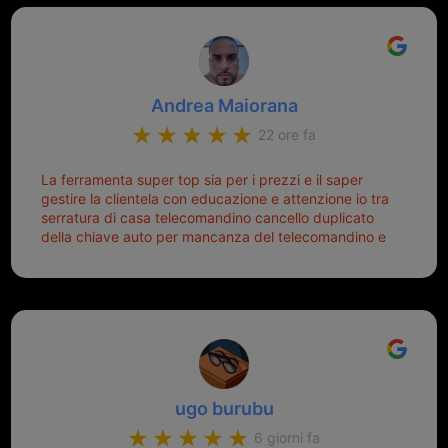
Andrea Maiorana
22 ore fa
La ferramenta super top sia per i prezzi e il saper
gestire la clientela con educazione e attenzione io tra
serratura di casa telecomandino cancello duplicato
della chiave auto per mancanza del telecomandino e
oggi telecomandino con chiave per auto fatto la
meglio ferramenta de ostia e poi il prorietario il signor
Michele gentilissimo e simpaticissimo
ugo burubu
6 giorni fa