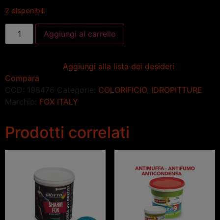
2 disponibili
Aggiungi al carrello
Aggiungi alla lista dei desideri
Compara
COD:
198476
Categorie:
COLORIFICIO
,
IDROPITTURE
Marchio:
FOX ITALY
Prodotti correlati