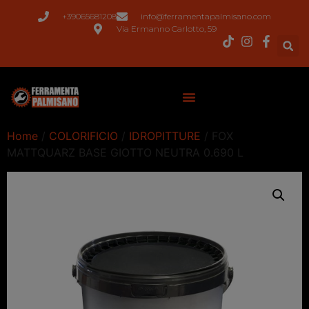
+39065681208
info@ferramentapalmisano.com
Via Ermanno Carlotto, 59
Home
/
COLORIFICIO
/
IDROPITTURE
/ FOX
MATTQUARZ BASE GIOTTO NEUTRA 0.690 L