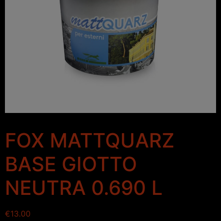
FOX MATTQUARZ
BASE GIOTTO
NEUTRA 0.690 L
€
13.00