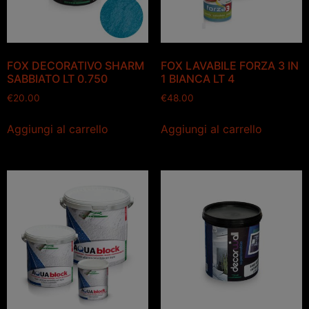
FOX DECORATIVO SHARM
FOX LAVABILE FORZA 3 IN
SABBIATO LT 0.750
1 BIANCA LT 4
€
20.00
€
48.00
Aggiungi al carrello
Aggiungi al carrello