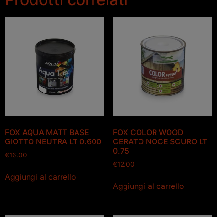
FOX AQUA MATT BASE
FOX COLOR WOOD
GIOTTO NEUTRA LT 0.600
CERATO NOCE SCURO LT
0.75
€
16.00
€
12.00
Aggiungi al carrello
Aggiungi al carrello