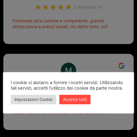
2 settimane fa
Personale ultra cortese e competente, grande
attrezzatura e prezzi onesti. Ho detto tutto, no?
I cookie ci aiutano a fornire i nostri servizi. Utilizzando
Marcello Dastoli
tali servizi, accetti l'utilizzo dei cookie da parte nostra.
2 settimane fa
Impostazioni Cookie
Accetta tutti
GRANDE PROFESSIONALITA' E DISPONIBILITA' - UN
VERO PUNTO DI RIFERIMENTO PER LA ZONA