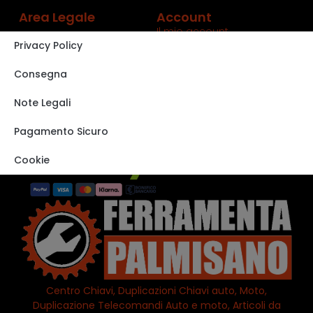
Area Legale
Account
Il mio account
Privacy Policy
Carrello
Shop
Consegna
Track order
Note Legali
VISITA IL NOSTRO
STORE SU EBAY
Pagamento Sicuro
Cookie
Centro Chiavi, Duplicazioni Chiavi auto, Moto,
Duplicazione Telecomandi Auto e moto, Articoli da