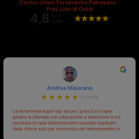
Centro chiavi Ferramenta Palmisano -
Fraz.Lido di Ostia
4,8
Su 5
stelle
Valutazione complessiva di 202
recensioni Google
Andrea Maiorana
22 ore fa
La ferramenta super top sia per i prezzi e il saper
gestire la clientela con educazione e attenzione io tra
serratura di casa telecomandino cancello duplicato
della chiave auto per mancanza del telecomandino e
oggi telecomandino con chiave per auto fatto la