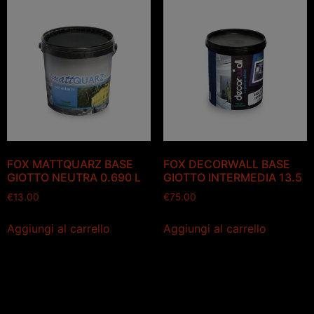
FOX MATTQUARZ BASE
FOX DECORWALL BASE
GIOTTO NEUTRA 0.690 L
GIOTTO INTERMEDIA 13.5
€
13.00
€
75.00
Aggiungi al carrello
Aggiungi al carrello