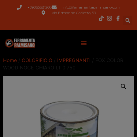
+39065681208
info@ferramentapalmisano.com
Via Ermanno Carlotto, 59
Home
/
COLORIFICIO
/
IMPREGNANTI
/ FOX COLOR
WOOD NOCE CHIARO LT 0.750