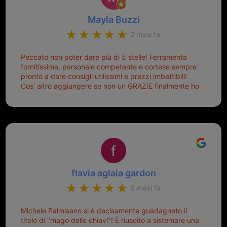
Mayla Buzzi
2 mesi fa
Peccato non poter dare più di 5 stelle! Ferramenta
fornitissima, personale competente e cortese sempre
pronto a dare consigli utilissimi e prezzi imbattibili!
Cos' altro aggiungere se non un GRAZIE finalmente ho
risolto dopo mesi di tentativi fallimentari! Ormai siete il
mio riferimento. Ah dimenticavo...da loro sono riuscita
a duplicare chiavi proticamente introvabili al trove!
Top top top!!!
flavia aglaia gardon
5 mesi fa
Michele Palmisano si è decisamente guadagnato il
titolo di "mago delle chiavi"! È riuscito a sistemare una