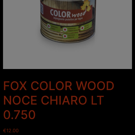
FOX COLOR WOOD
NOCE CHIARO LT
0.750
€
12.00