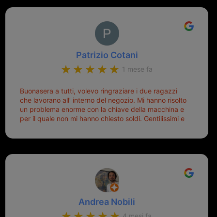
Patrizio Cotani
1 mese fa
Buonasera a tutti, volevo ringraziare i due ragazzi
che lavorano all’ interno del negozio. Mi hanno risolto
un problema enorme con la chiave della macchina e
per il quale non mi hanno chiesto soldi. Gentilissimi e
disponibili, ringrazio di aver trovato questo negozio.
Sicuramente tornerò qui per qualsiasi altro problema.
Andrea Nobili
4 mesi fa