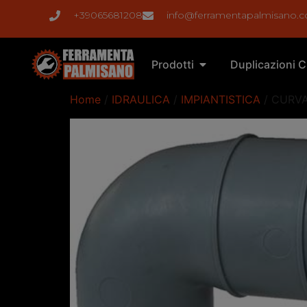
+39065681208
info@ferramentapalmisano.
Prodotti
Duplicazioni C
Home
/
IDRAULICA
/
IMPIANTISTICA
/ CURVA