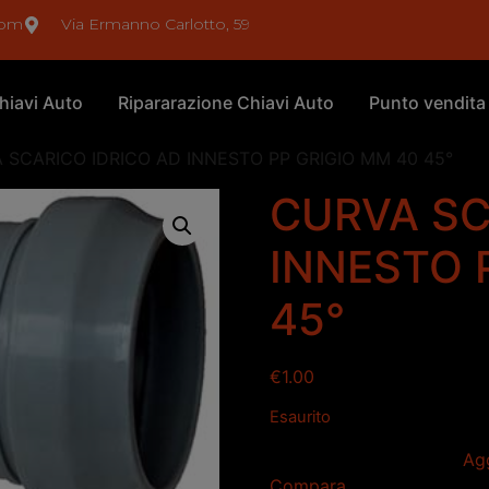
com
Via Ermanno Carlotto, 59
hiavi Auto
Ripararazione Chiavi Auto
Punto vendita
 SCARICO IDRICO AD INNESTO PP GRIGIO MM 40 45°
CURVA SC
INNESTO 
45°
€
1.00
Esaurito
Agg
Compara