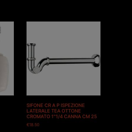
R
SIFONE CR A P ISPEZIONE
LATERALE TEA OTTONE
CROMATO 1″1/4 CANNA CM 25
€
18.50