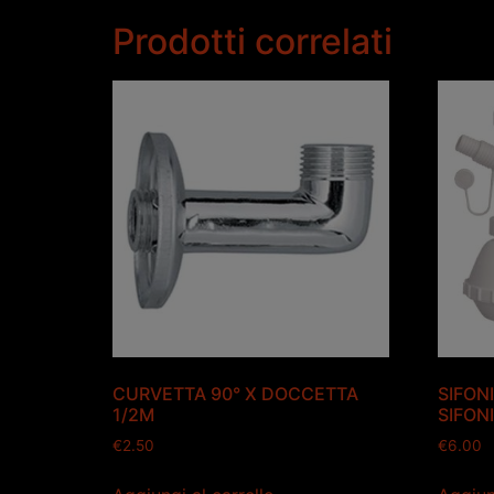
Prodotti correlati
CURVETTA 90° X DOCCETTA
SIFONI
1/2M
SIFONI
€
2.50
€
6.00