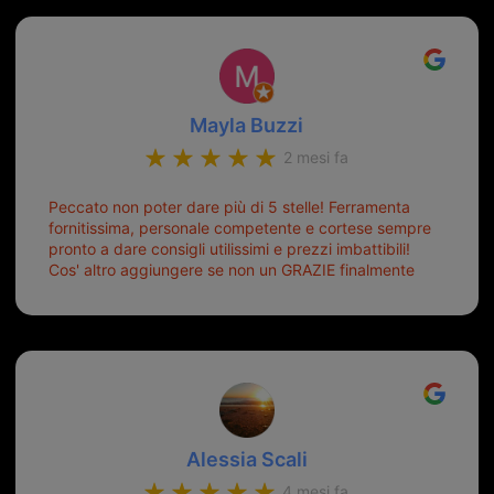
Mayla Buzzi
2 mesi fa
Peccato non poter dare più di 5 stelle! Ferramenta
fornitissima, personale competente e cortese sempre
pronto a dare consigli utilissimi e prezzi imbattibili!
Cos' altro aggiungere se non un GRAZIE finalmente
ho risolto dopo mesi di tentativi fallimentari! Ormai
siete il mio riferimento. Ah dimenticavo...da loro sono
riuscita a duplicare chiavi proticamente introvabili al
trove! Top top top!!!
Alessia Scali
4 mesi fa