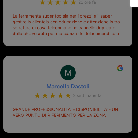
22 ore fa
La ferramenta super top sia per i prezzi e il saper
gestire la clientela con educazione e attenzione io tra
serratura di casa telecomandino cancello duplicato
della chiave auto per mancanza del telecomandino e
oggi telecomandino con chiave per auto fatto la
meglio ferramenta de ostia e poi il prorietario il signor
Michele gentilissimo e simpaticissimo
Marcello Dastoli
2 settimane fa
GRANDE PROFESSIONALITA' E DISPONIBILITA' - UN
VERO PUNTO DI RIFERIMENTO PER LA ZONA