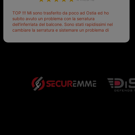
TOP !!! Mi sono trasferito da poco ad Ostia ed ho
subito avuto un problema con la serratura
dell'inferriata del balcone. Sono stati rapidissimi nel
cambiare la serratura e sistemare un problema di
montaggio dell'inferriata. Il tutto ad un prezzo più
che onesto evitando spese ben più esose.
Competenti, gentilissimi ed ottime persone. Diventerà
sicuramente un punto di riferimento per situazioni di
questo tipo