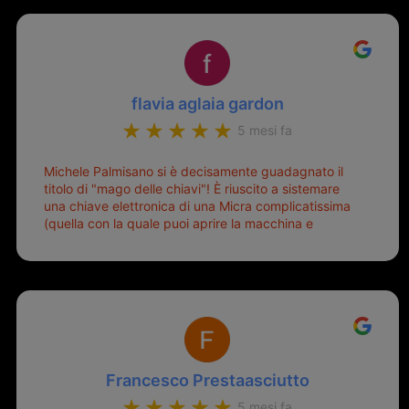
flavia aglaia gardon
5 mesi fa
Michele Palmisano si è decisamente guadagnato il
titolo di "mago delle chiavi"! È riuscito a sistemare
una chiave elettronica di una Micra complicatissima
(quella con la quale puoi aprire la macchina e
metterla in moto senza doverla tirar fuori dalla
borsa!) che era pronta per la pattumiera... Avevo
passato mesi con le due chiavi superstiti in condizioni
pietose, si era perso il coperchietto, la chiave era
fissata con un filo di metallo, per aprire lo sportello
bisognava stare attenti che non ti staccasse la
chiave dal blocchetto e talvolta non faceva bene il
contatto nel quadro e bisognava armeggiare un po',
Francesco Prestaasciutto
praticamente entrare e mettere in moto era un terno
al Lotto; ormai pensavo di dover prendere un mutuo
5 mesi fa