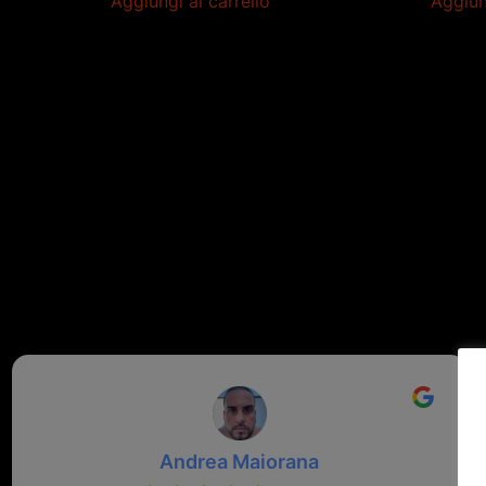
Aggiungi al carrello
Aggiun
Andrea Maiorana