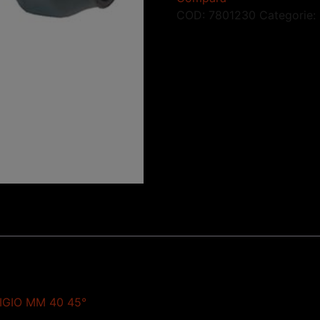
COD:
7801230
Categorie:
IGIO MM 40 45°