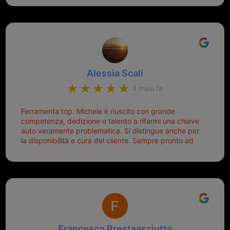
onesto evitando spese ben più esose. Competenti,
mette di buon umore, e ti fa cominciare bene la
gentilissimi ed ottime persone. Diventerà sicuramente
giornata. Quindi lo ringrazio veramente e soprattutto
un punto di riferimento per situazioni di questo tipo
lo consiglio a chiunque debba duplicare una chiave
complicata! +++
Alessia Scali
4 mesi fa
Ferramenta top. Michele è riuscito con grande
competenza, dedizione e talento a rifarmi una chiave
auto veramente problematica. Si distingue anche per
la disponibilità e cura del cliente. Sempre pronto ad
aiutarti.
Francesco Prestaasciutto