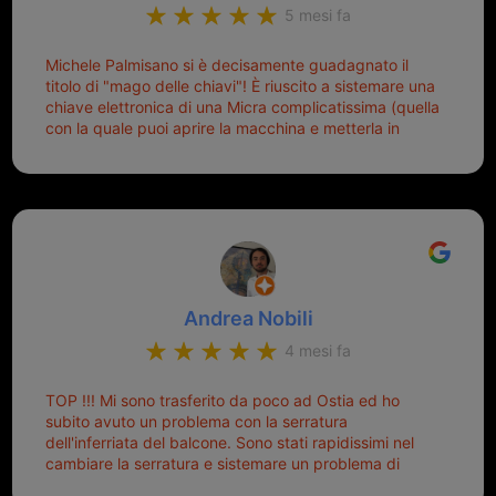
5 mesi fa
Michele Palmisano si è decisamente guadagnato il
titolo di "mago delle chiavi"! È riuscito a sistemare una
chiave elettronica di una Micra complicatissima (quella
con la quale puoi aprire la macchina e metterla in
moto senza doverla tirar fuori dalla borsa!) che era
pronta per la pattumiera... Avevo passato mesi con le
due chiavi superstiti in condizioni pietose, si era perso
il coperchietto, la chiave era fissata con un filo di
metallo, per aprire lo sportello bisognava stare attenti
che non ti staccasse la chiave dal blocchetto e
talvolta non faceva bene il contatto nel quadro e
bisognava armeggiare un po', praticamente entrare e
Andrea Nobili
mettere in moto era un terno al Lotto; ormai pensavo
di dover prendere un mutuo per ricomprarle alla
4 mesi fa
Nissan... e invece ho scoperto che la Ferramenta
Palmisano è specializzata in duplicazione di chiavi di
TOP !!! Mi sono trasferito da poco ad Ostia ed ho
tutti i tipi. Adesso che ho la mia fiammante chiave
subito avuto un problema con la serratura
nuova (solo la chiave, perché la macchina è rimasta
dell'inferriata del balcone. Sono stati rapidissimi nel
quella di prima), ogni volta che salgo in macchina, il
cambiare la serratura e sistemare un problema di
mio pensiero va subito a Michele perché non dover
montaggio dell'inferriata. Il tutto ad un prezzo più che
cercare la chiave nella borsa è qualcosa che già mi