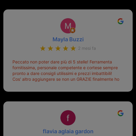
Mayla Buzzi
2 mesi fa
Peccato non poter dare più di 5 stelle! Ferramenta
fornitissima, personale competente e cortese sempre
pronto a dare consigli utilissimi e prezzi imbattibili!
Cos' altro aggiungere se non un GRAZIE finalmente ho
risolto dopo mesi di tentativi fallimentari! Ormai siete il
mio riferimento. Ah dimenticavo...da loro sono riuscita
a duplicare chiavi proticamente introvabili al trove!
Top top top!!!
flavia aglaia gardon