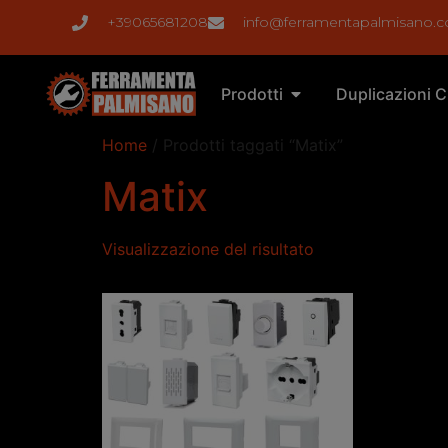
+39065681208
info@ferramentapalmisano.
Prodotti
Duplicazioni C
Home
/ Prodotti taggati “Matix”
Matix
Visualizzazione del risultato