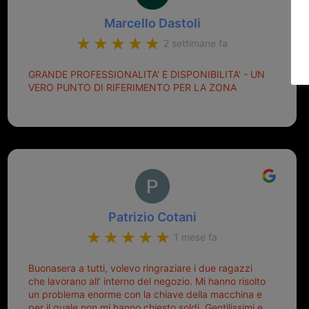
Marcello Dastoli
2 settimane fa
GRANDE PROFESSIONALITA' E DISPONIBILITA' - UN
VERO PUNTO DI RIFERIMENTO PER LA ZONA
Patrizio Cotani
1 mese fa
Buonasera a tutti, volevo ringraziare i due ragazzi
che lavorano all’ interno del negozio. Mi hanno risolto
un problema enorme con la chiave della macchina e
per il quale non mi hanno chiesto soldi. Gentilissimi e