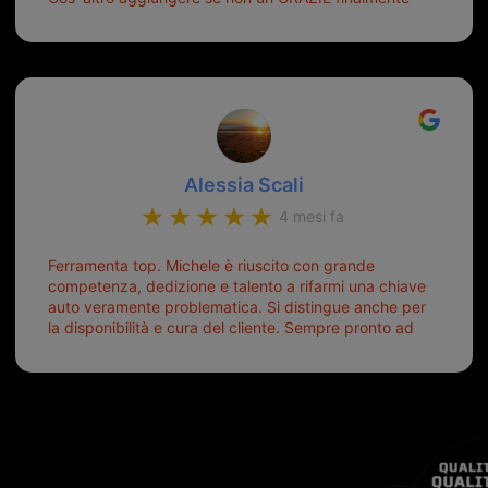
ho risolto dopo mesi di tentativi fallimentari! Ormai
siete il mio riferimento. Ah dimenticavo...da loro sono
riuscita a duplicare chiavi proticamente introvabili al
trove! Top top top!!!
Alessia Scali
4 mesi fa
Ferramenta top. Michele è riuscito con grande
competenza, dedizione e talento a rifarmi una chiave
auto veramente problematica. Si distingue anche per
la disponibilità e cura del cliente. Sempre pronto ad
aiutarti.