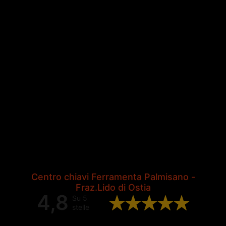
Centro chiavi Ferramenta Palmisano -
Fraz.Lido di Ostia
4,8
Su 5
stelle
Valutazione complessiva di 202