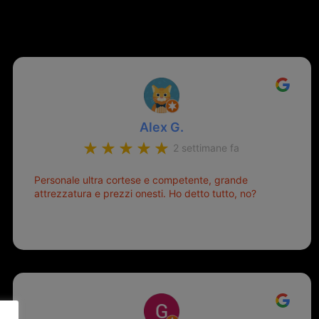
Alex G.
2 settimane fa
Personale ultra cortese e competente, grande
attrezzatura e prezzi onesti. Ho detto tutto, no?