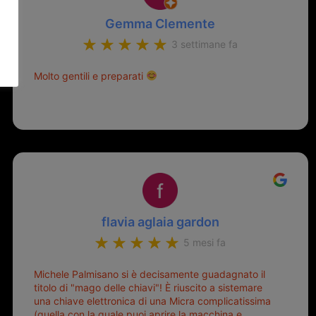
Gemma Clemente
3 settimane fa
Molto gentili e preparati
flavia aglaia gardon
5 mesi fa
Michele Palmisano si è decisamente guadagnato il
titolo di "mago delle chiavi"! È riuscito a sistemare
una chiave elettronica di una Micra complicatissima
(quella con la quale puoi aprire la macchina e