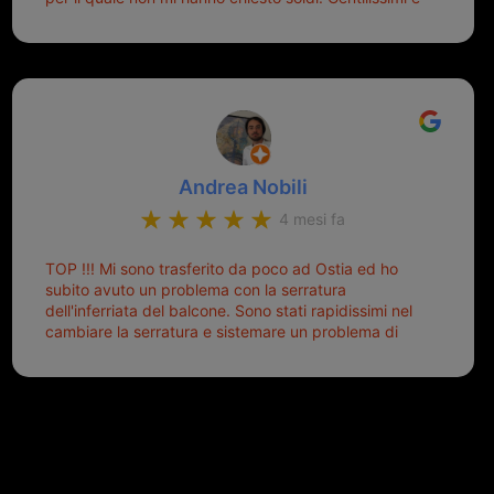
disponibili, ringrazio di aver trovato questo negozio.
Sicuramente tornerò qui per qualsiasi altro problema.
Andrea Nobili
4 mesi fa
TOP !!! Mi sono trasferito da poco ad Ostia ed ho
subito avuto un problema con la serratura
dell'inferriata del balcone. Sono stati rapidissimi nel
cambiare la serratura e sistemare un problema di
montaggio dell'inferriata. Il tutto ad un prezzo più
che onesto evitando spese ben più esose.
Competenti, gentilissimi ed ottime persone. Diventerà
sicuramente un punto di riferimento per situazioni di
questo tipo