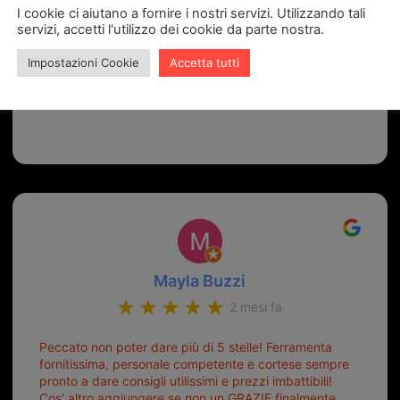
I cookie ci aiutano a fornire i nostri servizi. Utilizzando tali
Paola Brenci
servizi, accetti l'utilizzo dei cookie da parte nostra.
2 settimane fa
Impostazioni Cookie
Accetta tutti
Gentilissimi ,disponibili, bravi ragazzi
Mayla Buzzi
2 mesi fa
Peccato non poter dare più di 5 stelle! Ferramenta
fornitissima, personale competente e cortese sempre
pronto a dare consigli utilissimi e prezzi imbattibili!
Cos' altro aggiungere se non un GRAZIE finalmente