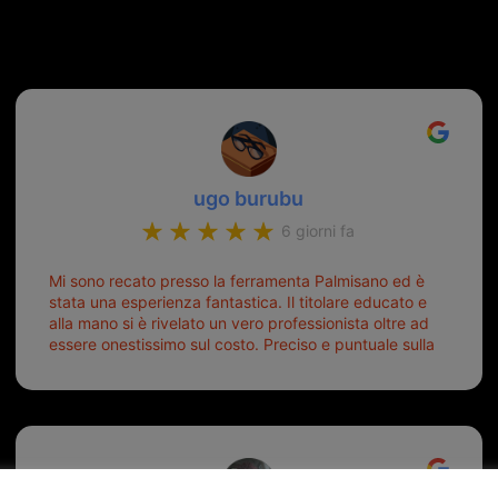
recensioni Google
ugo burubu
6 giorni fa
Mi sono recato presso la ferramenta Palmisano ed è
stata una esperienza fantastica. Il titolare educato e
alla mano si è rivelato un vero professionista oltre ad
essere onestissimo sul costo. Preciso e puntuale sulla
consegna.