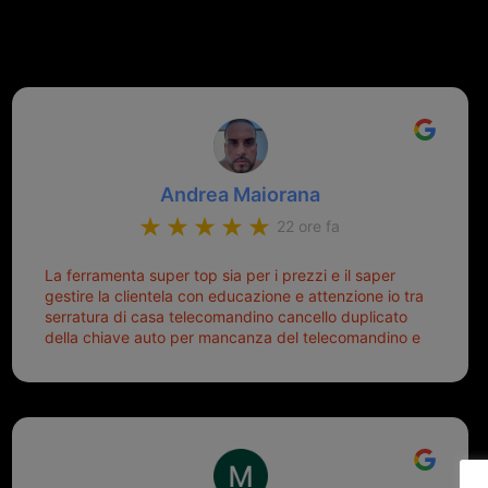
Andrea Maiorana
22 ore fa
La ferramenta super top sia per i prezzi e il saper
gestire la clientela con educazione e attenzione io tra
serratura di casa telecomandino cancello duplicato
della chiave auto per mancanza del telecomandino e
oggi telecomandino con chiave per auto fatto la
meglio ferramenta de ostia e poi il prorietario il signor
Michele gentilissimo e simpaticissimo