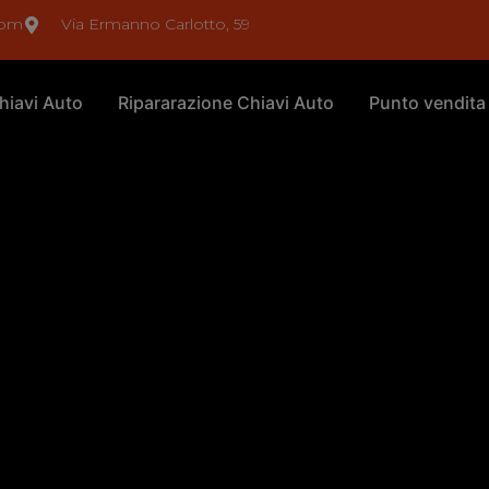
com
Via Ermanno Carlotto, 59
hiavi Auto
Ripararazione Chiavi Auto
Punto vendita