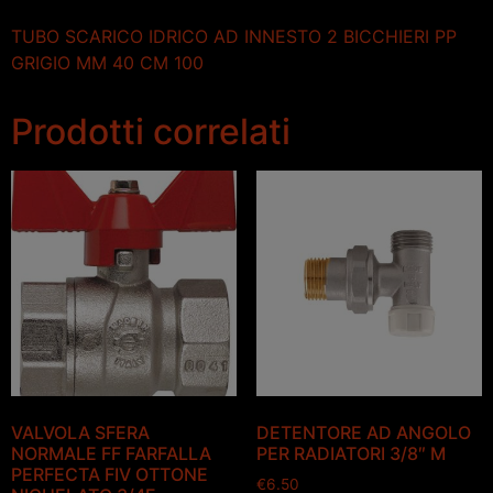
TUBO SCARICO IDRICO AD INNESTO 2 BICCHIERI PP
GRIGIO MM 40 CM 100
Prodotti correlati
VALVOLA SFERA
DETENTORE AD ANGOLO
NORMALE FF FARFALLA
PER RADIATORI 3/8″ M
PERFECTA FIV OTTONE
€
6.50