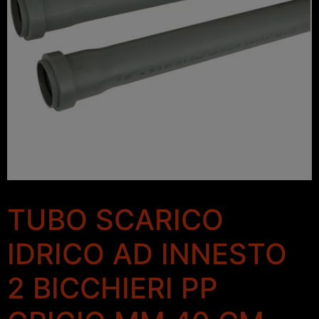
TUBO SCARICO
IDRICO AD INNESTO
2 BICCHIERI PP