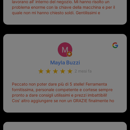
lavorano all’ interno del negozio. Mi hanno risolto un
problema enorme con la chiave della macchina e per il
quale non mi hanno chiesto soldi. Gentilissimi e
disponibili, ringrazio di aver trovato questo negozio.
Sicuramente tornerò qui per qualsiasi altro problema.
Mayla Buzzi
2 mesi fa
Peccato non poter dare più di 5 stelle! Ferramenta
fornitissima, personale competente e cortese sempre
pronto a dare consigli utilissimi e prezzi imbattibili!
Cos' altro aggiungere se non un GRAZIE finalmente ho
risolto dopo mesi di tentativi fallimentari! Ormai siete il
mio riferimento. Ah dimenticavo...da loro sono riuscita
a duplicare chiavi proticamente introvabili al trove!
Top top top!!!