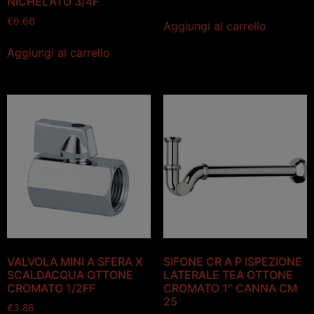
NICHELATO 3/4F
€
6.66
Aggiungi al carrello
Aggiungi al carrello
VALVOLA MINI A SFERA X
SIFONE CR A P ISPEZIONE
SCALDACQUA OTTONE
LATERALE TEA OTTONE
CROMATO 1/2FF
CROMATO 1″ CANNA CM
25
€
3.86