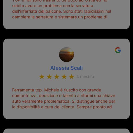
tutti i tipi. Adesso che ho la mia fiammante chiave
subito avuto un problema con la serratura
nuova (solo la chiave, perché la macchina è rimasta
dell'inferriata del balcone. Sono stati rapidissimi nel
quella di prima), ogni volta che salgo in macchina, il
cambiare la serratura e sistemare un problema di
mio pensiero va subito a Michele perché non dover
montaggio dell'inferriata. Il tutto ad un prezzo più che
cercare la chiave nella borsa è qualcosa che già mi
onesto evitando spese ben più esose. Competenti,
mette di buon umore, e ti fa cominciare bene la
gentilissimi ed ottime persone. Diventerà sicuramente
giornata. Quindi lo ringrazio veramente e soprattutto
un punto di riferimento per situazioni di questo tipo
lo consiglio a chiunque debba duplicare una chiave
complicata! +++
Alessia Scali
4 mesi fa
Ferramenta top. Michele è riuscito con grande
competenza, dedizione e talento a rifarmi una chiave
auto veramente problematica. Si distingue anche per
la disponibilità e cura del cliente. Sempre pronto ad
aiutarti.