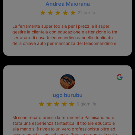
Andrea Maiorana
22 ore fa
La ferramenta super top sia per i prezzi e il saper
gestire la clientela con educazione e attenzione io tra
serratura di casa telecomandino cancello duplicato
della chiave auto per mancanza del telecomandino e
oggi telecomandino con chiave per auto fatto la
meglio ferramenta de ostia e poi il prorietario il signor
Michele gentilissimo e simpaticissimo
ugo burubu
6 giorni fa
Mi sono recato presso la ferramenta Palmisano ed è
stata una esperienza fantastica. Il titolare educato e
alla mano si è rivelato un vero professionista oltre ad
essere onestissimo sul costo. Preciso e puntuale sulla