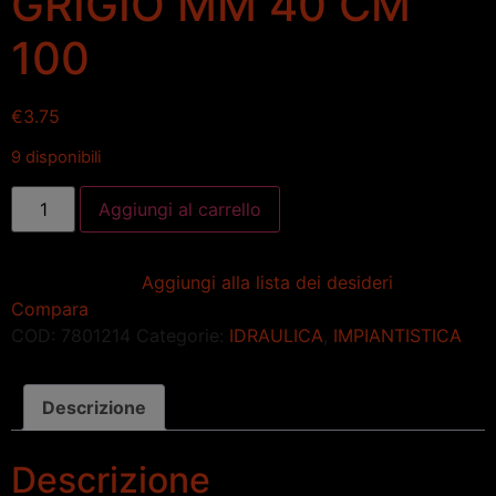
GRIGIO MM 40 CM
100
€
3.75
9 disponibili
Aggiungi al carrello
Aggiungi alla lista dei desideri
Compara
COD:
7801214
Categorie:
IDRAULICA
,
IMPIANTISTICA
Descrizione
Descrizione