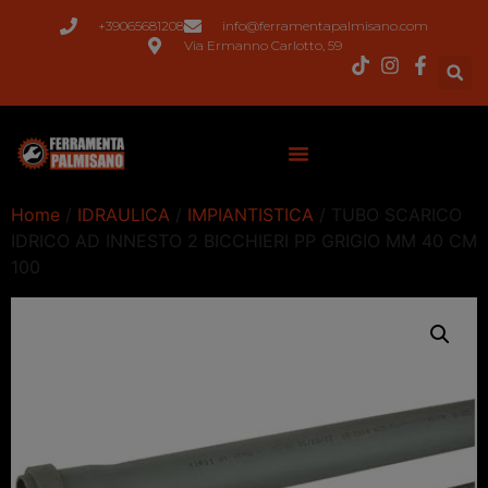
+39065681208
info@ferramentapalmisano.com
Via Ermanno Carlotto, 59
Home
/
IDRAULICA
/
IMPIANTISTICA
/ TUBO SCARICO
IDRICO AD INNESTO 2 BICCHIERI PP GRIGIO MM 40 CM
100