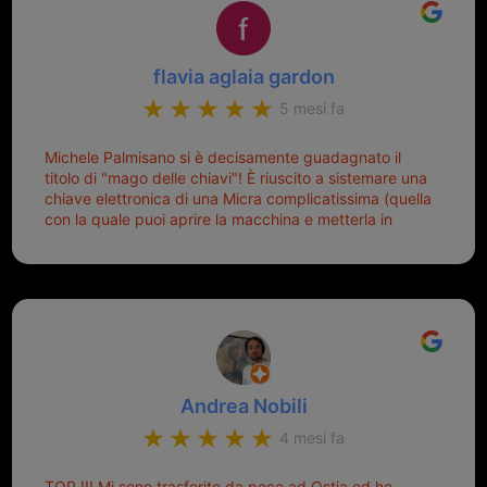
flavia aglaia gardon
5 mesi fa
Michele Palmisano si è decisamente guadagnato il
titolo di "mago delle chiavi"! È riuscito a sistemare una
chiave elettronica di una Micra complicatissima (quella
con la quale puoi aprire la macchina e metterla in
moto senza doverla tirar fuori dalla borsa!) che era
pronta per la pattumiera... Avevo passato mesi con le
due chiavi superstiti in condizioni pietose, si era perso
il coperchietto, la chiave era fissata con un filo di
metallo, per aprire lo sportello bisognava stare attenti
che non ti staccasse la chiave dal blocchetto e
talvolta non faceva bene il contatto nel quadro e
bisognava armeggiare un po', praticamente entrare e
Andrea Nobili
mettere in moto era un terno al Lotto; ormai pensavo
di dover prendere un mutuo per ricomprarle alla
4 mesi fa
Nissan... e invece ho scoperto che la Ferramenta
Palmisano è specializzata in duplicazione di chiavi di
TOP !!! Mi sono trasferito da poco ad Ostia ed ho