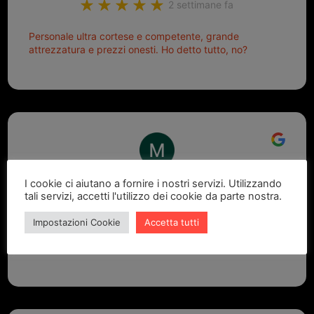
2 settimane fa
Personale ultra cortese e competente, grande
attrezzatura e prezzi onesti. Ho detto tutto, no?
Marcello Dastoli
I cookie ci aiutano a fornire i nostri servizi. Utilizzando
tali servizi, accetti l'utilizzo dei cookie da parte nostra.
2 settimane fa
Impostazioni Cookie
Accetta tutti
GRANDE PROFESSIONALITA' E DISPONIBILITA' - UN
VERO PUNTO DI RIFERIMENTO PER LA ZONA