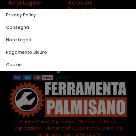
Area Legale
Account
Il mio account
Privacy Policy
Carrello
Shop
Consegna
Track order
Note Legali
VISITA IL NOSTRO
STORE SU EBAY
Pagamento Sicuro
Cookie
Centro Chiavi, Duplicazioni Chiavi auto, Moto,
Duplicazione Telecomandi Auto e moto, Articoli da
Ferramenta, Vernici e Prodotti