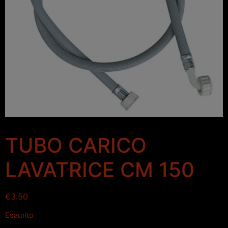
TUBO CARICO
LAVATRICE CM 150
€
3.50
Esaurito