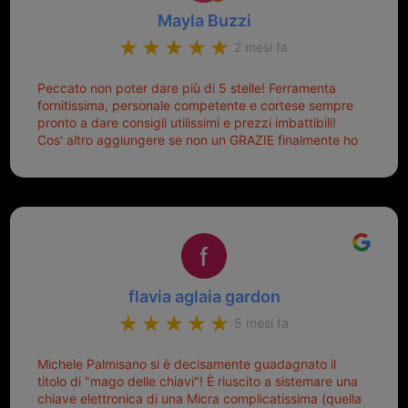
Mayla Buzzi
2 mesi fa
Peccato non poter dare più di 5 stelle! Ferramenta
fornitissima, personale competente e cortese sempre
pronto a dare consigli utilissimi e prezzi imbattibili!
Cos' altro aggiungere se non un GRAZIE finalmente ho
risolto dopo mesi di tentativi fallimentari! Ormai siete il
mio riferimento. Ah dimenticavo...da loro sono riuscita
a duplicare chiavi proticamente introvabili al trove!
Top top top!!!
flavia aglaia gardon
5 mesi fa
Michele Palmisano si è decisamente guadagnato il
titolo di "mago delle chiavi"! È riuscito a sistemare una
chiave elettronica di una Micra complicatissima (quella