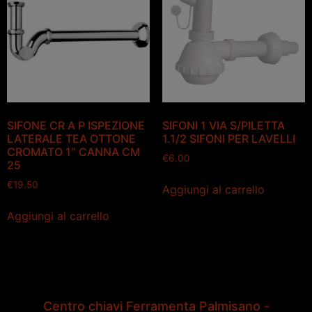
SIFONE CR A P ISPEZIONE
SIFONI 1 VIA S/PILETTA
LATERALE TEA OTTONE
1.1/2 SIFONI PER LAVELLI
CROMATO 1″ CANNA CM
€
6.00
25
€
19.50
Aggiungi al carrello
Aggiungi al carrello
Centro chiavi Ferramenta Palmisano -