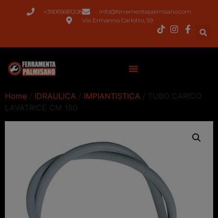
+39065681208
info@ferramentapalmisano.com
Via Ermanno Carlotto, 59
Home
/
IDRAULICA
/
IMPIANTISTICA
/ TUBO CARICO
LAVATRICE CM 150