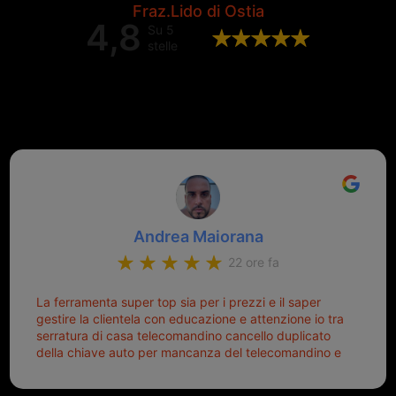
Fraz.Lido di Ostia
4,8
Su 5
stelle
Valutazione complessiva di 202
recensioni Google
Andrea Maiorana
22 ore fa
La ferramenta super top sia per i prezzi e il saper
gestire la clientela con educazione e attenzione io tra
serratura di casa telecomandino cancello duplicato
della chiave auto per mancanza del telecomandino e
oggi telecomandino con chiave per auto fatto la
meglio ferramenta de ostia e poi il prorietario il signor