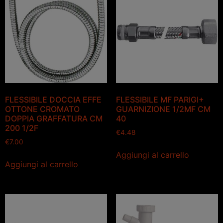
FLESSIBILE DOCCIA EFFE
FLESSIBILE MF PARIGI+
OTTONE CROMATO
GUARNIZIONE 1/2MF CM
DOPPIA GRAFFATURA CM
40
200 1/2F
€
4.48
€
7.00
Aggiungi al carrello
Aggiungi al carrello