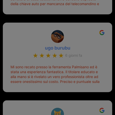
della chiave auto per mancanza del telecomandino e
oggi telecomandino con chiave per auto fatto la
meglio ferramenta de ostia e poi il prorietario il signor
Michele gentilissimo e simpaticissimo
ugo burubu
6 giorni fa
Mi sono recato presso la ferramenta Palmisano ed è
stata una esperienza fantastica. Il titolare educato e
alla mano si è rivelato un vero professionista oltre ad
essere onestissimo sul costo. Preciso e puntuale sulla
consegna.