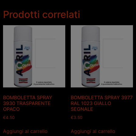
Prodotti correlati
BOMBOLETTA SPRAY
BOMBOLETTA SPRAY 3977
3930 TRASPARENTE
RAL 1023 GIALLO
OPACO
SEGNALE
€
4.50
€
3.50
Aggiungi al carrello
Aggiungi al carrello