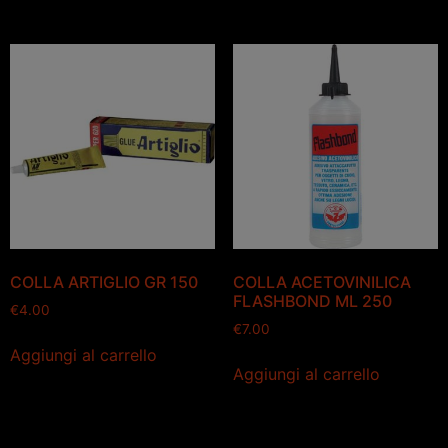
COLLA ARTIGLIO GR 150
COLLA ACETOVINILICA
FLASHBOND ML 250
€
4.00
€
7.00
Aggiungi al carrello
Aggiungi al carrello