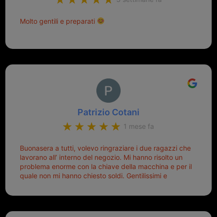
Molto gentili e preparati
Patrizio Cotani
1 mese fa
Buonasera a tutti, volevo ringraziare i due ragazzi che
lavorano all’ interno del negozio. Mi hanno risolto un
problema enorme con la chiave della macchina e per il
quale non mi hanno chiesto soldi. Gentilissimi e
disponibili, ringrazio di aver trovato questo negozio.
Sicuramente tornerò qui per qualsiasi altro problema.