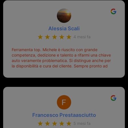
un punto di riferimento per situazioni di questo tipo
lo consiglio a chiunque debba duplicare una chiave
complicata! +++
Alessia Scali
4 mesi fa
Ferramenta top. Michele è riuscito con grande
competenza, dedizione e talento a rifarmi una chiave
auto veramente problematica. Si distingue anche per
la disponibilità e cura del cliente. Sempre pronto ad
aiutarti.
Francesco Prestaasciutto
5 mesi fa