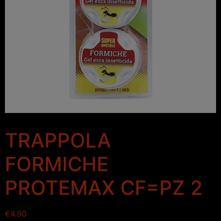
TRAPPOLA
FORMICHE
PROTEMAX CF=PZ 2
€
4.90