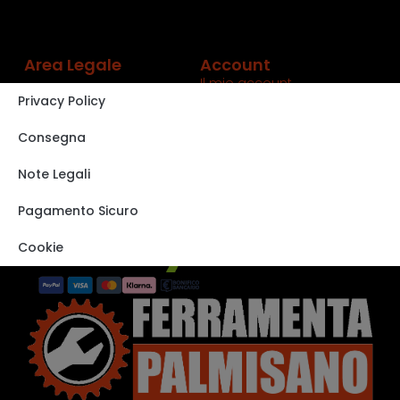
Area Legale
Account
Il mio account
Privacy Policy
Carrello
Shop
Consegna
Track order
Note Legali
VISITA IL NOSTRO
STORE SU EBAY
Pagamento Sicuro
Cookie