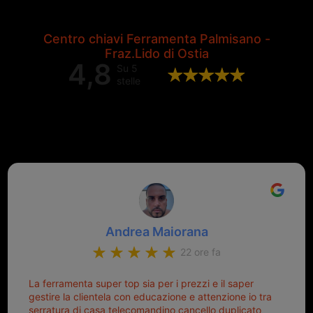
Centro chiavi Ferramenta Palmisano -
Fraz.Lido di Ostia
4,8
Su 5
stelle
Valutazione complessiva di 202
recensioni Google
Andrea Maiorana
22 ore fa
La ferramenta super top sia per i prezzi e il saper
gestire la clientela con educazione e attenzione io tra
serratura di casa telecomandino cancello duplicato