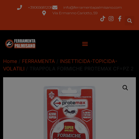
+39065681208
info@ferramentapalmisano.com
Via Ermanno Carlotto, 59
Home
/
FERRAMENTA
/
INSETTICIDA-TOPICIDA-
VOLATILI
/ TRAPPOLA FORMICHE PROTEMAX CF=PZ 2