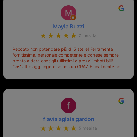
Mayla Buzzi
2 mesi fa
Peccato non poter dare più di 5 stelle! Ferramenta
fornitissima, personale competente e cortese sempre
pronto a dare consigli utilissimi e prezzi imbattibili!
Cos' altro aggiungere se non un GRAZIE finalmente ho
risolto dopo mesi di tentativi fallimentari! Ormai siete il
mio riferimento. Ah dimenticavo...da loro sono riuscita
a duplicare chiavi proticamente introvabili al trove!
Top top top!!!
flavia aglaia gardon
5 mesi fa