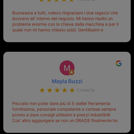
Buonasera a tutti, volevo ringraziare i due ragazzi che
lavorano all’ interno del negozio. Mi hanno risolto un
problema enorme con la chiave della macchina e per il
quale non mi hanno chiesto soldi. Gentilissimi e
disponibili, ringrazio di aver trovato questo negozio.
Sicuramente tornerò qui per qualsiasi altro problema.
Mayla Buzzi
2 mesi fa
Peccato non poter dare più di 5 stelle! Ferramenta
fornitissima, personale competente e cortese sempre
pronto a dare consigli utilissimi e prezzi imbattibili!
Cos' altro aggiungere se non un GRAZIE finalmente ho
risolto dopo mesi di tentativi fallimentari! Ormai siete il
mio riferimento. Ah dimenticavo...da loro sono riuscita