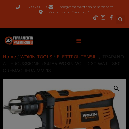
+39065681208
info@ferramentapalmisano.com
Via Ermanno Carlotto, 59
Home
/
WOKIN TOOLS
/
ELETTROUTENSILI
/ TRAPANO
A PERCUSSIONE 784185 WOKIN VOLT 230 WATT 850
CREMAGLIERA MM 13