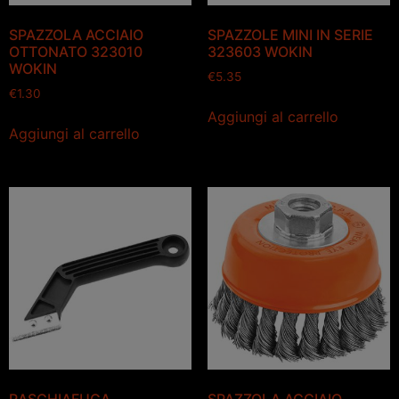
SPAZZOLA ACCIAIO
SPAZZOLE MINI IN SERIE
OTTONATO 323010
323603 WOKIN
WOKIN
€
5.35
€
1.30
Aggiungi al carrello
Aggiungi al carrello