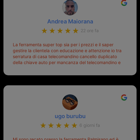
Andrea Maiorana
22 ore fa
La ferramenta super top sia per i prezzi e il saper
gestire la clientela con educazione e attenzione io tra
serratura di casa telecomandino cancello duplicato
della chiave auto per mancanza del telecomandino e
oggi telecomandino con chiave per auto fatto la
meglio ferramenta de ostia e poi il prorietario il signor
Michele gentilissimo e simpaticissimo
ugo burubu
6 giorni fa
Mi sono recato presso la ferramenta Palmisano ed è