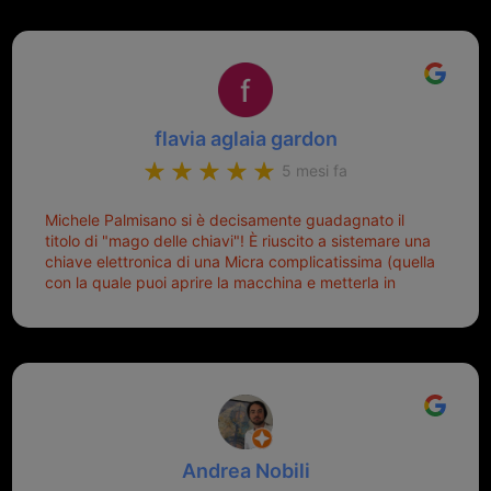
a duplicare chiavi proticamente introvabili al trove!
Top top top!!!
flavia aglaia gardon
5 mesi fa
Michele Palmisano si è decisamente guadagnato il
titolo di "mago delle chiavi"! È riuscito a sistemare una
chiave elettronica di una Micra complicatissima (quella
con la quale puoi aprire la macchina e metterla in
moto senza doverla tirar fuori dalla borsa!) che era
pronta per la pattumiera... Avevo passato mesi con le
due chiavi superstiti in condizioni pietose, si era perso
il coperchietto, la chiave era fissata con un filo di
metallo, per aprire lo sportello bisognava stare attenti
che non ti staccasse la chiave dal blocchetto e
talvolta non faceva bene il contatto nel quadro e
bisognava armeggiare un po', praticamente entrare e
Andrea Nobili
mettere in moto era un terno al Lotto; ormai pensavo
di dover prendere un mutuo per ricomprarle alla