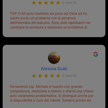
4 mesi fa
Nissan... e invece ho scoperto che la Ferramenta
Palmisano è specializzata in duplicazione di chiavi di
TOP !!! Mi sono trasferito da poco ad Ostia ed ho
tutti i tipi. Adesso che ho la mia fiammante chiave
subito avuto un problema con la serratura
nuova (solo la chiave, perché la macchina è rimasta
dell'inferriata del balcone. Sono stati rapidissimi nel
quella di prima), ogni volta che salgo in macchina, il
cambiare la serratura e sistemare un problema di
mio pensiero va subito a Michele perché non dover
montaggio dell'inferriata. Il tutto ad un prezzo più che
cercare la chiave nella borsa è qualcosa che già mi
onesto evitando spese ben più esose. Competenti,
mette di buon umore, e ti fa cominciare bene la
gentilissimi ed ottime persone. Diventerà sicuramente
giornata. Quindi lo ringrazio veramente e soprattutto
un punto di riferimento per situazioni di questo tipo
lo consiglio a chiunque debba duplicare una chiave
complicata! +++
Alessia Scali
4 mesi fa
Ferramenta top. Michele è riuscito con grande
competenza, dedizione e talento a rifarmi una chiave
auto veramente problematica. Si distingue anche per
la disponibilità e cura del cliente. Sempre pronto ad
aiutarti.