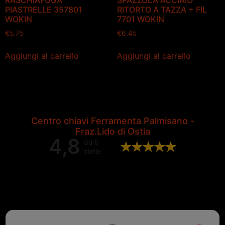
RASCHIAFUGA
SPAZZOLA ACCIAIO
PIASTRELLE 357801
RITORTO A TAZZA + FIL
WOKIN
7701 WOKIN
€
5.75
€
6.45
Aggiungi al carrello
Aggiungi al carrello
Centro chiavi Ferramenta Palmisano -
Fraz.Lido di Ostia
4,8
Su 5
stelle
Valutazione complessiva di 202
recensioni Google