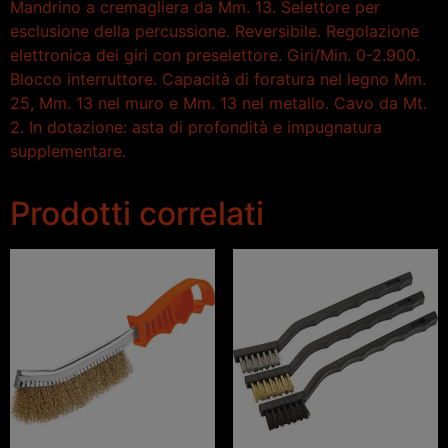
Mandrino a cremagliera da Mm. 13. Selettore per
esclusione della percussione. Reversibile. Regolazione
elettronica dei giri con preselettore. Giri/Min. 0-2.900.
Blocco interruttore. Capacità di foratura nel legno Mm.
25, Mm. 13 nel muro e Mm. 13 nel metallo. Cavo da Mt.
2. In dotazione: asta di profondità e impugnatura
supplementare.
Prodotti correlati