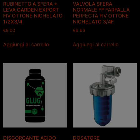
RUBINETTO A SFERA +
VALVOLA SFERA
LEVA GARDEN EXPORT
NORMALE FF FARFALLA
FIV OTTONE NICHELATO
PERFECTA FIV OTTONE
1/2X3/4
NICHELATO 3/4F
€
8.00
€
6.66
Aggiungi al carrello
Aggiungi al carrello
DISGORGANTE ACIDO
DOSATORE