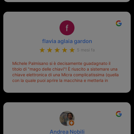
mio riferimento. Ah dimenticavo...da loro sono riuscita
a duplicare chiavi proticamente introvabili al trove!
Top top top!!!
flavia aglaia gardon
5 mesi fa
Michele Palmisano si è decisamente guadagnato il
titolo di "mago delle chiavi"! È riuscito a sistemare una
chiave elettronica di una Micra complicatissima (quella
con la quale puoi aprire la macchina e metterla in
moto senza doverla tirar fuori dalla borsa!) che era
pronta per la pattumiera... Avevo passato mesi con le
due chiavi superstiti in condizioni pietose, si era perso
il coperchietto, la chiave era fissata con un filo di
metallo, per aprire lo sportello bisognava stare attenti
che non ti staccasse la chiave dal blocchetto e
talvolta non faceva bene il contatto nel quadro e
bisognava armeggiare un po', praticamente entrare e
Andrea Nobili
mettere in moto era un terno al Lotto; ormai pensavo