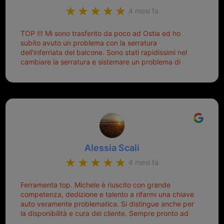
di dover prendere un mutuo per ricomprarle alla
4 mesi fa
Nissan... e invece ho scoperto che la Ferramenta
Palmisano è specializzata in duplicazione di chiavi di
TOP !!! Mi sono trasferito da poco ad Ostia ed ho
tutti i tipi. Adesso che ho la mia fiammante chiave
subito avuto un problema con la serratura
nuova (solo la chiave, perché la macchina è rimasta
dell'inferriata del balcone. Sono stati rapidissimi nel
quella di prima), ogni volta che salgo in macchina, il
cambiare la serratura e sistemare un problema di
mio pensiero va subito a Michele perché non dover
montaggio dell'inferriata. Il tutto ad un prezzo più che
cercare la chiave nella borsa è qualcosa che già mi
onesto evitando spese ben più esose. Competenti,
mette di buon umore, e ti fa cominciare bene la
gentilissimi ed ottime persone. Diventerà sicuramente
giornata. Quindi lo ringrazio veramente e soprattutto
un punto di riferimento per situazioni di questo tipo
lo consiglio a chiunque debba duplicare una chiave
complicata! +++
Alessia Scali
4 mesi fa
Ferramenta top. Michele è riuscito con grande
competenza, dedizione e talento a rifarmi una chiave
auto veramente problematica. Si distingue anche per
la disponibilità e cura del cliente. Sempre pronto ad
aiutarti.