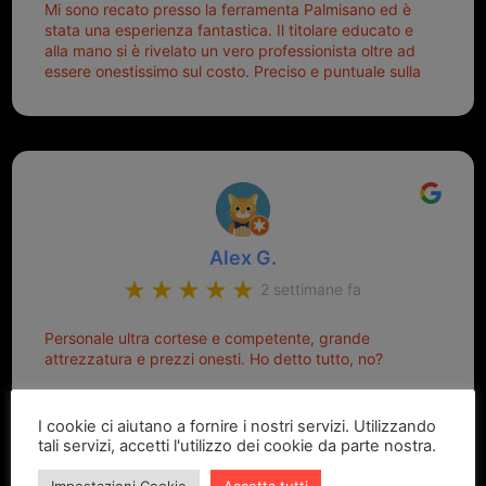
Mi sono recato presso la ferramenta Palmisano ed è
stata una esperienza fantastica. Il titolare educato e
alla mano si è rivelato un vero professionista oltre ad
essere onestissimo sul costo. Preciso e puntuale sulla
consegna.
Alex G.
2 settimane fa
Personale ultra cortese e competente, grande
attrezzatura e prezzi onesti. Ho detto tutto, no?
I cookie ci aiutano a fornire i nostri servizi. Utilizzando
tali servizi, accetti l'utilizzo dei cookie da parte nostra.
Impostazioni Cookie
Accetta tutti