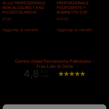
GLUG PROFESSIONALE
PROPORZIONALE
NON ALCALINO 1,9 KG
POLIFOSFATO +
PULISCI SCARICHI
RUBINETTO 1/2F
€
7.90
€
39.90
Aggiungi al carrello
Aggiungi al carrello
Centro chiavi Ferramenta Palmisano -
Fraz.Lido di Ostia
4,8
Su 5
stelle
Valutazione complessiva di 202
recensioni Google