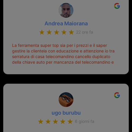
Andrea Maiorana
22 ore fa
La ferramenta super top sia per i prezzi e il saper
gestire la clientela con educazione e attenzione io tra
serratura di casa telecomandino cancello duplicato
della chiave auto per mancanza del telecomandino e
oggi telecomandino con chiave per auto fatto la
meglio ferramenta de ostia e poi il prorietario il signor
Michele gentilissimo e simpaticissimo
ugo burubu
6 giorni fa