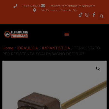
+39065681208
info@ferramentapalmisano.com
Via Ermanno Carlotto, 59
Home
/
IDRAULICA
/
IMPIANTISTICA
/ TERMOSTATO
PER RESISTENZA SCALDABAGNO DBE16107