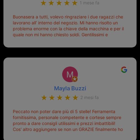
1 mese fa
Buonasera a tutti, volevo ringraziare i due ragazzi che
lavorano all’ interno del negozio. Mi hanno risolto un
problema enorme con la chiave della macchina e per il
quale non mi hanno chiesto soldi. Gentilissimi e
disponibili, ringrazio di aver trovato questo negozio.
Sicuramente tornerò qui per qualsiasi altro problema.
Mayla Buzzi
2 mesi fa
Peccato non poter dare più di 5 stelle! Ferramenta
fornitissima, personale competente e cortese sempre
pronto a dare consigli utilissimi e prezzi imbattibili!
Cos' altro aggiungere se non un GRAZIE finalmente ho
risolto dopo mesi di tentativi fallimentari! Ormai siete il