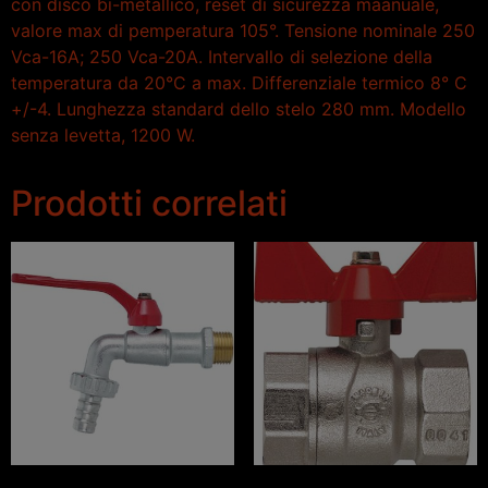
con disco bi-metallico, reset di sicurezza maanuale,
valore max di pemperatura 105°. Tensione nominale 250
Vca-16A; 250 Vca-20A. Intervallo di selezione della
temperatura da 20°C a max. Differenziale termico 8° C
+/-4. Lunghezza standard dello stelo 280 mm. Modello
senza levetta, 1200 W.
Prodotti correlati