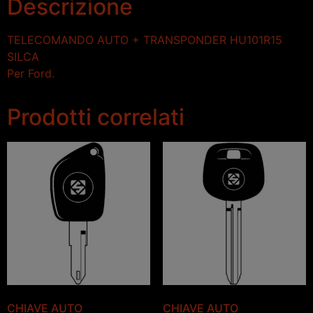
Descrizione
TELECOMANDO AUTO + TRANSPONDER HU101R15
SILCA
Per Ford.
Prodotti correlati
CHIAVE AUTO
CHIAVE AUTO