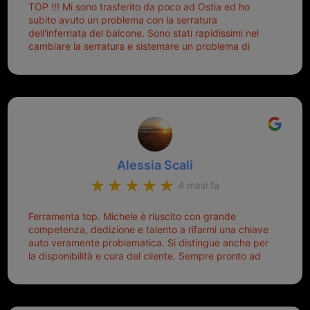
TOP !!! Mi sono trasferito da poco ad Ostia ed ho
tutti i tipi. Adesso che ho la mia fiammante chiave
subito avuto un problema con la serratura
nuova (solo la chiave, perché la macchina è rimasta
dell'inferriata del balcone. Sono stati rapidissimi nel
quella di prima), ogni volta che salgo in macchina, il
cambiare la serratura e sistemare un problema di
mio pensiero va subito a Michele perché non dover
montaggio dell'inferriata. Il tutto ad un prezzo più che
cercare la chiave nella borsa è qualcosa che già mi
onesto evitando spese ben più esose. Competenti,
mette di buon umore, e ti fa cominciare bene la
gentilissimi ed ottime persone. Diventerà sicuramente
giornata. Quindi lo ringrazio veramente e soprattutto
un punto di riferimento per situazioni di questo tipo
lo consiglio a chiunque debba duplicare una chiave
complicata! +++
Alessia Scali
4 mesi fa
Ferramenta top. Michele è riuscito con grande
competenza, dedizione e talento a rifarmi una chiave
auto veramente problematica. Si distingue anche per
la disponibilità e cura del cliente. Sempre pronto ad
aiutarti.