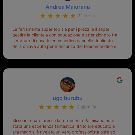
Andrea Maiorana
22 ore fa
La ferramenta super top sia per i prezzi e il saper
gestire la clientela con educazione e attenzione io tra
serratura di casa telecomandino cancello duplicato
della chiave auto per mancanza del telecomandino e
oggi telecomandino con chiave per auto fatto la
meglio ferramenta de ostia e poi il prorietario il signor
Michele gentilissimo e simpaticissimo
ugo burubu
6 giorni fa
Mi sono recato presso la ferramenta Palmisano ed è
stata una esperienza fantastica. Il titolare educato e
alla mano si è rivelato un vero professionista oltre ad