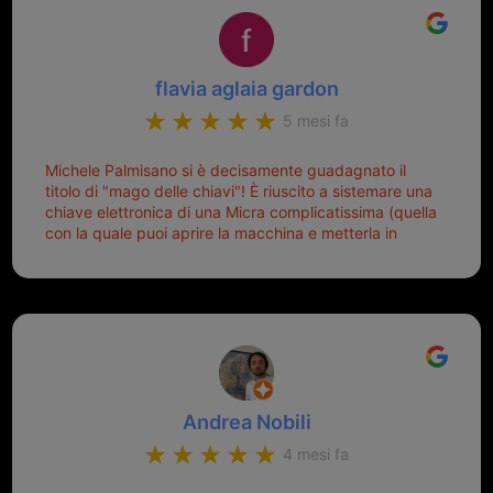
flavia aglaia gardon
5 mesi fa
Michele Palmisano si è decisamente guadagnato il
titolo di "mago delle chiavi"! È riuscito a sistemare una
chiave elettronica di una Micra complicatissima (quella
con la quale puoi aprire la macchina e metterla in
moto senza doverla tirar fuori dalla borsa!) che era
pronta per la pattumiera... Avevo passato mesi con le
due chiavi superstiti in condizioni pietose, si era perso
il coperchietto, la chiave era fissata con un filo di
metallo, per aprire lo sportello bisognava stare attenti
che non ti staccasse la chiave dal blocchetto e
talvolta non faceva bene il contatto nel quadro e
bisognava armeggiare un po', praticamente entrare e
Andrea Nobili
mettere in moto era un terno al Lotto; ormai pensavo
di dover prendere un mutuo per ricomprarle alla
4 mesi fa
Nissan... e invece ho scoperto che la Ferramenta
Palmisano è specializzata in duplicazione di chiavi di