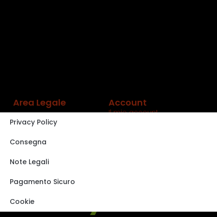
Area Legale
Account
Il mio account
Privacy Policy
Carrello
Shop
Consegna
Track order
Note Legali
VISITA IL NOSTRO
STORE SU EBAY
Pagamento Sicuro
Cookie