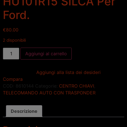
HU101R15 SILCA Per
Ford.
€
80.00
2 disponibili
Aggiungi al carrello
Aggiungi alla lista dei desideri
Compara
COD:
8610144
Categorie:
CENTRO CHIAVI
,
TELECOMANDO AUTO CON TRASPONDER
Descrizione