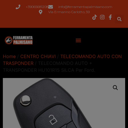
+39065681208
info@ferramentapalmisano.com
Via Ermanno Carlotto, 59
Home
/
CENTRO CHIAVI
/
TELECOMANDO AUTO CON
TRASPONDER
/ TELECOMANDO AUTO +
TRANSPONDER HU101R15 SILCA Per Ford.