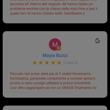
lavorano all’ interno del negozio. Mi hanno risolto un
problema enorme con la chiave della macchina e per il
quale non mi hanno chiesto soldi. Gentilissimi e
disponibili, ringrazio di aver trovato questo negozio.
Sicuramente tornerò qui per qualsiasi altro problema.
Mayla Buzzi
2 mesi fa
Peccato non poter dare più di 5 stelle! Ferramenta
fornitissima, personale competente e cortese sempre
pronto a dare consigli utilissimi e prezzi imbattibili!
Cos' altro aggiungere se non un GRAZIE finalmente ho
risolto dopo mesi di tentativi fallimentari! Ormai siete il
mio riferimento. Ah dimenticavo...da loro sono riuscita
a duplicare chiavi proticamente introvabili al trove!
Top top top!!!