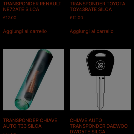
TRANSPONDER RENAULT
TRANSPONDER TOYOTA
NE72ATE SILCA
TOY43RATE SILCA
€
12.00
€
12.00
Aggiungi al carrello
Aggiungi al carrello
TRANSPONDER CHIAVE
CHIAVE AUTO
AUTO T33 SILCA
TRANSPONDER DAEWOO
DWO5TE SILCA