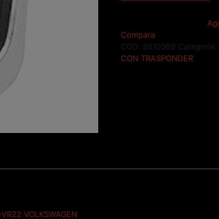
Agg
Compara
COD:
8610369
Categorie:
CON TRASPONDER
-VR22 VOLKSWAGEN