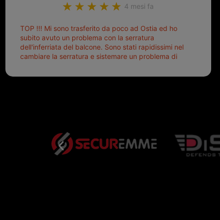
4 mesi fa
TOP !!! Mi sono trasferito da poco ad Ostia ed ho
subito avuto un problema con la serratura
dell'inferriata del balcone. Sono stati rapidissimi nel
cambiare la serratura e sistemare un problema di
montaggio dell'inferriata. Il tutto ad un prezzo più
che onesto evitando spese ben più esose.
Competenti, gentilissimi ed ottime persone. Diventerà
sicuramente un punto di riferimento per situazioni di
questo tipo