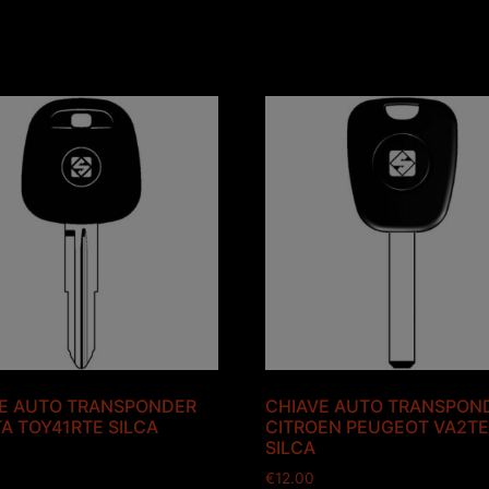
E AUTO TRANSPONDER
CHIAVE AUTO TRANSPON
A TOY41RTE SILCA
CITROEN PEUGEOT VA2T
SILCA
€
12.00