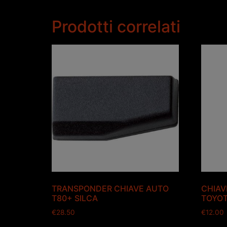
Prodotti correlati
TRANSPONDER CHIAVE AUTO
CHIAV
T80+ SILCA
TOYOT
€
28.50
€
12.00