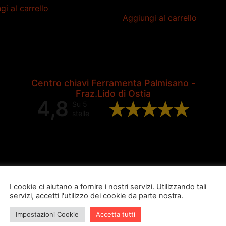
gi al carrello
Aggiungi al carrello
Centro chiavi Ferramenta Palmisano -
Fraz.Lido di Ostia
4,8
Su 5
stelle
Valutazione complessiva di 202
recensioni Google
I cookie ci aiutano a fornire i nostri servizi. Utilizzando tali
servizi, accetti l'utilizzo dei cookie da parte nostra.
Impostazioni Cookie
Accetta tutti
ugo burubu