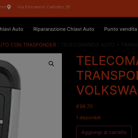
com
Via Ermanno Carlotto, 59
hiavi Auto
Ripararazione Chiavi Auto
Punto vendita
UTO CON TRASPONDER
/ TELECOMANDO AUTO + TRANS
TELECOM
TRANSPO
VOLKSWA
€
98.70
1 disponibili
Aggiungi al carrello