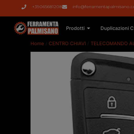
+39065681208
info@ferramentapalmisano.
Prodotti
Duplicazioni C
Home
/
CENTRO CHIAVI
/
TELECOMANDO A