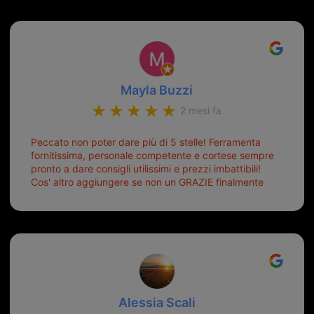
Mayla Buzzi
2 mesi fa
Peccato non poter dare più di 5 stelle! Ferramenta
fornitissima, personale competente e cortese sempre
pronto a dare consigli utilissimi e prezzi imbattibili!
Cos' altro aggiungere se non un GRAZIE finalmente
ho risolto dopo mesi di tentativi fallimentari! Ormai
siete il mio riferimento. Ah dimenticavo...da loro sono
riuscita a duplicare chiavi proticamente introvabili al
trove! Top top top!!!
Alessia Scali