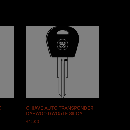
D
CHIAVE AUTO TRANSPONDER
E
DAEWOO DWO5TE SILCA
€
12.00