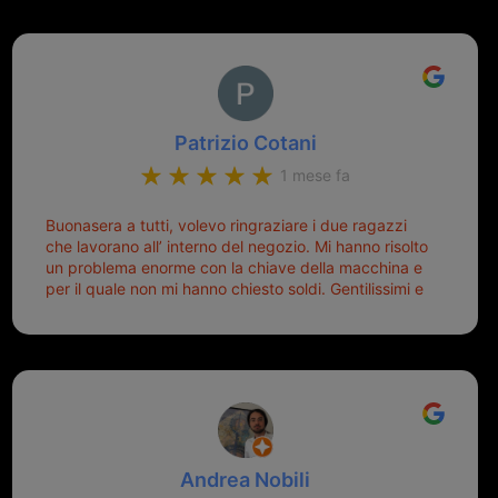
Patrizio Cotani
1 mese fa
Buonasera a tutti, volevo ringraziare i due ragazzi
che lavorano all’ interno del negozio. Mi hanno risolto
un problema enorme con la chiave della macchina e
per il quale non mi hanno chiesto soldi. Gentilissimi e
disponibili, ringrazio di aver trovato questo negozio.
Sicuramente tornerò qui per qualsiasi altro problema.
Andrea Nobili