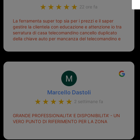
22 ore fa
La ferramenta super top sia per i prezzi e il saper
gestire la clientela con educazione e attenzione io tra
serratura di casa telecomandino cancello duplicato
della chiave auto per mancanza del telecomandino e
oggi telecomandino con chiave per auto fatto la
meglio ferramenta de ostia e poi il prorietario il signor
Michele gentilissimo e simpaticissimo
Marcello Dastoli
2 settimane fa
GRANDE PROFESSIONALITA' E DISPONIBILITA' - UN
VERO PUNTO DI RIFERIMENTO PER LA ZONA