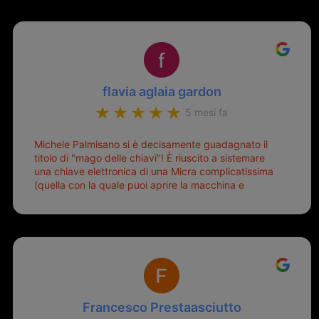
flavia aglaia gardon
5 mesi fa
Michele Palmisano si è decisamente guadagnato il
titolo di "mago delle chiavi"! È riuscito a sistemare
una chiave elettronica di una Micra complicatissima
(quella con la quale puoi aprire la macchina e
metterla in moto senza doverla tirar fuori dalla
borsa!) che era pronta per la pattumiera... Avevo
passato mesi con le due chiavi superstiti in condizioni
pietose, si era perso il coperchietto, la chiave era
fissata con un filo di metallo, per aprire lo sportello
bisognava stare attenti che non ti staccasse la
chiave dal blocchetto e talvolta non faceva bene il
contatto nel quadro e bisognava armeggiare un po',
Francesco Prestaasciutto
praticamente entrare e mettere in moto era un terno