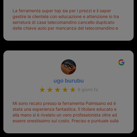
La ferramenta super top sia per i prezzi e il saper
gestire la clientela con educazione e attenzione io tra
serratura di casa telecomandino cancello duplicato
della chiave auto per mancanza del telecomandino e
oggi telecomandino con chiave per auto fatto la
meglio ferramenta de ostia e poi il prorietario il signor
Michele gentilissimo e simpaticissimo
ugo burubu
6 giorni fa
Mi sono recato presso la ferramenta Palmisano ed è
stata una esperienza fantastica. Il titolare educato e
alla mano si è rivelato un vero professionista oltre ad
essere onestissimo sul costo. Preciso e puntuale sulla
consegna.