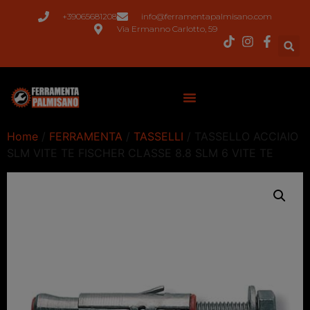
+39065681208
info@ferramentapalmisano.com
Via Ermanno Carlotto, 59
Home
/
FERRAMENTA
/
TASSELLI
/ TASSELLO ACCIAIO
SLM VITE TE FISCHER CLASSE 8.8 SLM 6 VITE TE