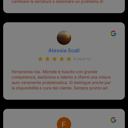
cambiare la serratura e sistemare un problema di
mio pensiero va subito a Michele perché non dover
montaggio dell'inferriata. Il tutto ad un prezzo più che
cercare la chiave nella borsa è qualcosa che già mi
onesto evitando spese ben più esose. Competenti,
mette di buon umore, e ti fa cominciare bene la
gentilissimi ed ottime persone. Diventerà sicuramente
giornata. Quindi lo ringrazio veramente e soprattutto
un punto di riferimento per situazioni di questo tipo
lo consiglio a chiunque debba duplicare una chiave
complicata! +++
Alessia Scali
4 mesi fa
Ferramenta top. Michele è riuscito con grande
competenza, dedizione e talento a rifarmi una chiave
auto veramente problematica. Si distingue anche per
la disponibilità e cura del cliente. Sempre pronto ad
aiutarti.