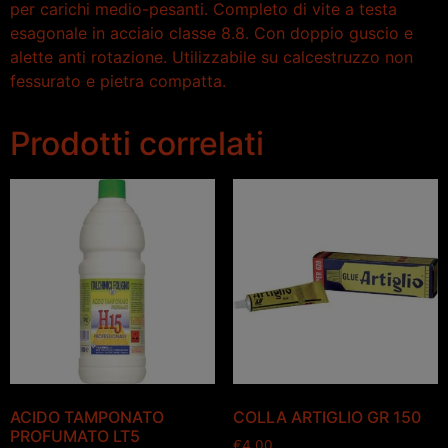
per carichi medio-pesanti. Completo di vite a testa
esagonale in acciaio classe 8.8. Con doppio guscio e
alette anti rotazione. Utilizzabile su calcestruzzo non
fessurato e pietra compatta.
Prodotti correlati
ACIDO TAMPONATO
COLLA ARTIGLIO GR 150
PROFUMATO LT5
€
4.00