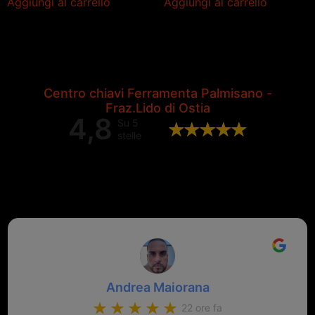
Aggiungi al carrello
Aggiungi al carrello
Centro chiavi Ferramenta Palmisano -
Fraz.Lido di Ostia
4,8
Su 5
stelle
Valutazione complessiva di 202
recensioni Google
Andrea Maiorana
22 ore fa