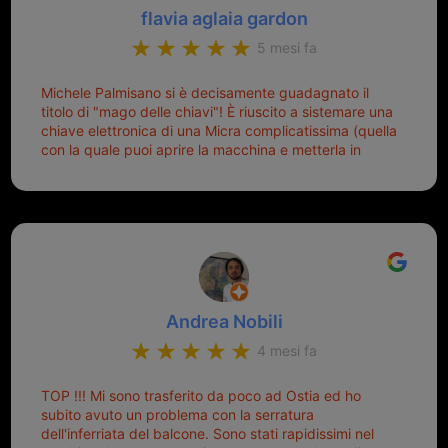
flavia aglaia gardon
5 mesi fa
Michele Palmisano si è decisamente guadagnato il
titolo di "mago delle chiavi"! È riuscito a sistemare una
chiave elettronica di una Micra complicatissima (quella
con la quale puoi aprire la macchina e metterla in
moto senza doverla tirar fuori dalla borsa!) che era
pronta per la pattumiera... Avevo passato mesi con le
due chiavi superstiti in condizioni pietose, si era perso
il coperchietto, la chiave era fissata con un filo di
metallo, per aprire lo sportello bisognava stare attenti
che non ti staccasse la chiave dal blocchetto e
talvolta non faceva bene il contatto nel quadro e
bisognava armeggiare un po', praticamente entrare e
Andrea Nobili
mettere in moto era un terno al Lotto; ormai pensavo
di dover prendere un mutuo per ricomprarle alla
4 mesi fa
Nissan... e invece ho scoperto che la Ferramenta
Palmisano è specializzata in duplicazione di chiavi di
TOP !!! Mi sono trasferito da poco ad Ostia ed ho
tutti i tipi. Adesso che ho la mia fiammante chiave
subito avuto un problema con la serratura
nuova (solo la chiave, perché la macchina è rimasta
dell'inferriata del balcone. Sono stati rapidissimi nel
quella di prima), ogni volta che salgo in macchina, il