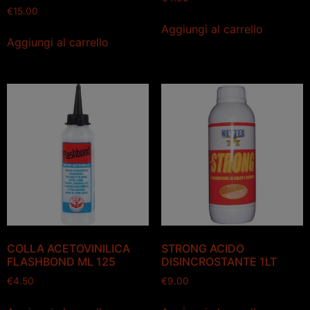
€
15.00
Aggiungi al carrello
Aggiungi al carrello
COLLA ACETOVINILICA
STRONG ACIDO
FLASHBOND ML 125
DISINCROSTANTE 1LT
€
4.50
€
9.00