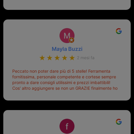
disponibili, ringrazio di aver trovato questo negozio.
Sicuramente tornerò qui per qualsiasi altro problema.
Mayla Buzzi
2 mesi fa
Peccato non poter dare più di 5 stelle! Ferramenta
fornitissima, personale competente e cortese sempre
pronto a dare consigli utilissimi e prezzi imbattibili!
Cos' altro aggiungere se non un GRAZIE finalmente ho
risolto dopo mesi di tentativi fallimentari! Ormai siete il
mio riferimento. Ah dimenticavo...da loro sono riuscita
a duplicare chiavi proticamente introvabili al trove!
Top top top!!!