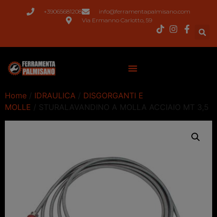
+39065681208
info@ferramentapalmisano.com
Via Ermanno Carlotto, 59
Home
/
IDRAULICA
/
DISGORGANTI E
MOLLE
/ STURALAVANDINO A MOLLA ACCIAIO MT 3,5