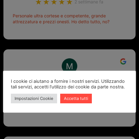
2 settimane fa
Personale ultra cortese e competente, grande
attrezzatura e prezzi onesti. Ho detto tutto, no?
Marcello Dastoli
I cookie ci aiutano a fornire i nostri servizi. Utilizzando
tali servizi, accetti l'utilizzo dei cookie da parte nostra.
2 settimane fa
Impostazioni Cookie
Accetta tutti
GRANDE PROFESSIONALITA' E DISPONIBILITA' - UN
VERO PUNTO DI RIFERIMENTO PER LA ZONA