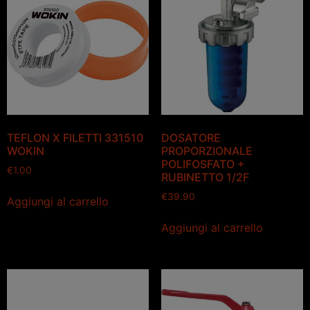
TEFLON X FILETTI 331510
DOSATORE
WOKIN
PROPORZIONALE
POLIFOSFATO +
€
1.00
RUBINETTO 1/2F
€
39.90
Aggiungi al carrello
Aggiungi al carrello