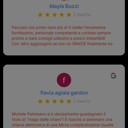
Mayla Buzzi
2 mesi fa
Peccato non poter dare più di 5 stelle! Ferramenta
fornitissima, personale competente e cortese sempre
pronto a dare consigli utilissimi e prezzi imbattibili!
Cos' altro aggiungere se non un GRAZIE finalmente ho
risolto dopo mesi di tentativi fallimentari! Ormai siete il
mio riferimento. Ah dimenticavo...da loro sono riuscita
a duplicare chiavi proticamente introvabili al trove!
Top top top!!!
flavia aglaia gardon
5 mesi fa
Michele Palmisano si è decisamente guadagnato il
titolo di "mago delle chiavi"! È riuscito a sistemare una
chiave elettronica di una Micra complicatissima (quella