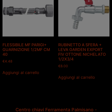
FLESSIBILE MF PARIGI+
RUBINETTO A SFERA +
GUARNIZIONE 1/2MF CM
LEVA GARDEN EXPORT
40
FIV OTTONE NICHELATO
1/2X3/4
€
4.48
€
8.00
Aggiungi al carrello
Aggiungi al carrello
Centro chiavi Ferramenta Palmisano -