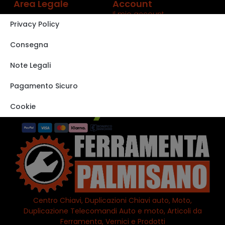
Area Legale
Account
Il mio account
Privacy Policy
Carrello
Shop
Consegna
Track order
Note Legali
VISITA IL NOSTRO
STORE SU EBAY
Pagamento Sicuro
Cookie
Centro Chiavi, Duplicazioni Chiavi auto, Moto,
Duplicazione Telecomandi Auto e moto, Articoli da
Ferramenta, Vernici e Prodotti