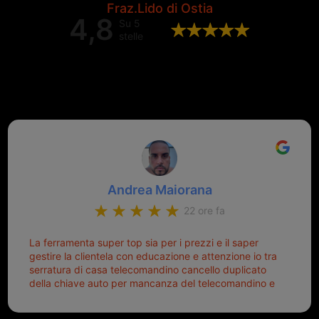
Fraz.Lido di Ostia
4,8
Su 5
stelle
Valutazione complessiva di 202
recensioni Google
Andrea Maiorana
22 ore fa
La ferramenta super top sia per i prezzi e il saper
gestire la clientela con educazione e attenzione io tra
serratura di casa telecomandino cancello duplicato
della chiave auto per mancanza del telecomandino e
oggi telecomandino con chiave per auto fatto la
meglio ferramenta de ostia e poi il prorietario il signor