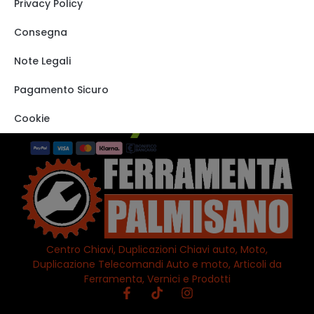
Privacy Policy
Carrello
Shop
Consegna
Track order
Note Legali
VISITA IL NOSTRO
STORE SU EBAY
Pagamento Sicuro
Cookie
Centro Chiavi, Duplicazioni Chiavi auto, Moto,
Duplicazione Telecomandi Auto e moto, Articoli da
Ferramenta, Vernici e Prodotti