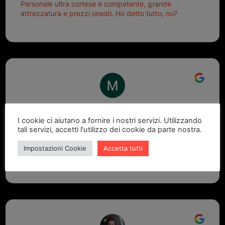
Personale ultra cortese e competente, grande
attrezzatura e prezzi onesti. Ho detto tutto, no?
Marcello Dastoli
I cookie ci aiutano a fornire i nostri servizi. Utilizzando
2 settimane fa
tali servizi, accetti l'utilizzo dei cookie da parte nostra.
GRANDE PROFESSIONALITA' E DISPONIBILITA' - UN
Impostazioni Cookie
Accetta tutti
VERO PUNTO DI RIFERIMENTO PER LA ZONA