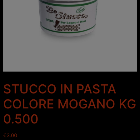
STUCCO IN PASTA
COLORE MOGANO KG
0.500
€
3.00