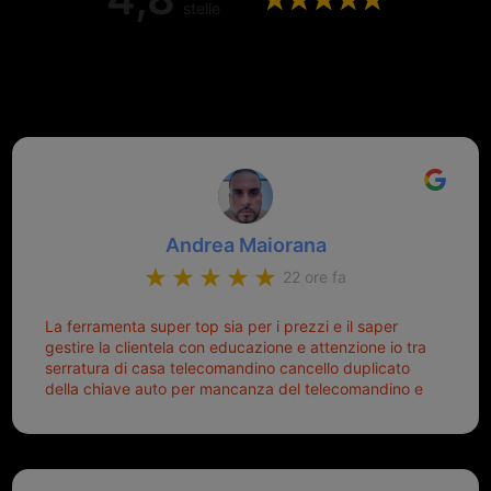
stelle
Valutazione complessiva di 202
recensioni Google
Andrea Maiorana
22 ore fa
La ferramenta super top sia per i prezzi e il saper
gestire la clientela con educazione e attenzione io tra
serratura di casa telecomandino cancello duplicato
della chiave auto per mancanza del telecomandino e
oggi telecomandino con chiave per auto fatto la
meglio ferramenta de ostia e poi il prorietario il signor
Michele gentilissimo e simpaticissimo