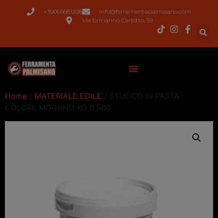
+39065681208
info@ferramentapalmisano.com
Via Ermanno Carlotto, 59
Home
/
MATERIALE EDILE
/ STUCCO IN PASTA
COLORE MOGANO KG 0.500