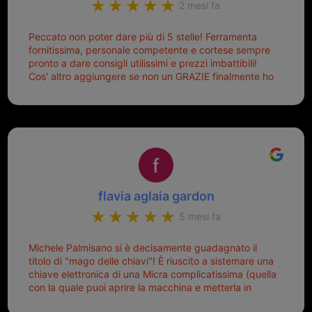
2 mesi fa
Peccato non poter dare più di 5 stelle! Ferramenta
fornitissima, personale competente e cortese sempre
pronto a dare consigli utilissimi e prezzi imbattibili!
Cos' altro aggiungere se non un GRAZIE finalmente ho
risolto dopo mesi di tentativi fallimentari! Ormai siete il
mio riferimento. Ah dimenticavo...da loro sono riuscita
a duplicare chiavi proticamente introvabili al trove!
Top top top!!!
flavia aglaia gardon
5 mesi fa
Michele Palmisano si è decisamente guadagnato il
titolo di "mago delle chiavi"! È riuscito a sistemare una
chiave elettronica di una Micra complicatissima (quella
con la quale puoi aprire la macchina e metterla in
moto senza doverla tirar fuori dalla borsa!) che era