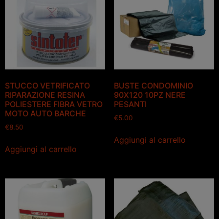
STUCCO VETRIFICATO
BUSTE CONDOMINIO
RIPARAZIONE RESINA
90X120 10PZ NERE
POLIESTERE FIBRA VETRO
PESANTI
MOTO AUTO BARCHE
€
5.00
€
8.50
Aggiungi al carrello
Aggiungi al carrello