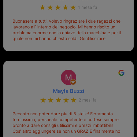
1 mese fa
Buonasera a tutti, volevo ringraziare i due ragazzi che
lavorano all’ interno del negozio. Mi hanno risolto un
problema enorme con la chiave della macchina e per il
quale non mi hanno chiesto soldi. Gentilissimi e
disponibili, ringrazio di aver trovato questo negozio.
Sicuramente tornerò qui per qualsiasi altro problema.
Mayla Buzzi
2 mesi fa
Peccato non poter dare più di 5 stelle! Ferramenta
fornitissima, personale competente e cortese sempre
pronto a dare consigli utilissimi e prezzi imbattibili!
Cos' altro aggiungere se non un GRAZIE finalmente ho
risolto dopo mesi di tentativi fallimentari! Ormai siete il