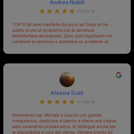
Andrea Nobili
mettere in moto era un terno al Lotto; ormai pensavo
di dover prendere un mutuo per ricomprarle alla
4 mesi fa
Nissan... e invece ho scoperto che la Ferramenta
Palmisano è specializzata in duplicazione di chiavi di
TOP !!! Mi sono trasferito da poco ad Ostia ed ho
tutti i tipi. Adesso che ho la mia fiammante chiave
subito avuto un problema con la serratura
nuova (solo la chiave, perché la macchina è rimasta
dell'inferriata del balcone. Sono stati rapidissimi nel
quella di prima), ogni volta che salgo in macchina, il
cambiare la serratura e sistemare un problema di
mio pensiero va subito a Michele perché non dover
montaggio dell'inferriata. Il tutto ad un prezzo più che
cercare la chiave nella borsa è qualcosa che già mi
onesto evitando spese ben più esose. Competenti,
mette di buon umore, e ti fa cominciare bene la
gentilissimi ed ottime persone. Diventerà sicuramente
giornata. Quindi lo ringrazio veramente e soprattutto
un punto di riferimento per situazioni di questo tipo
lo consiglio a chiunque debba duplicare una chiave
complicata! +++
Alessia Scali
4 mesi fa
Ferramenta top. Michele è riuscito con grande
competenza, dedizione e talento a rifarmi una chiave
auto veramente problematica. Si distingue anche per
la disponibilità e cura del cliente. Sempre pronto ad