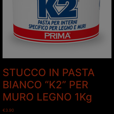
STUCCO IN PASTA
BIANCO “K2” PER
MURO LEGNO 1Kg
€
3.90