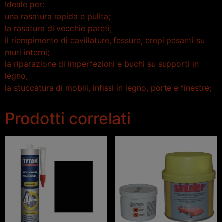
Ideale per:
una rasatura rapida e pulita;
la rasatura di vecchie pareti;
il riempimento di cavillature, fessure, crepi pesanti su
muri interni;
la riparazione di imperfezioni e buchi su supporti in
legno;
la stuccatura di mobili, infissi in legno, porte e finestre;
Prodotti correlati