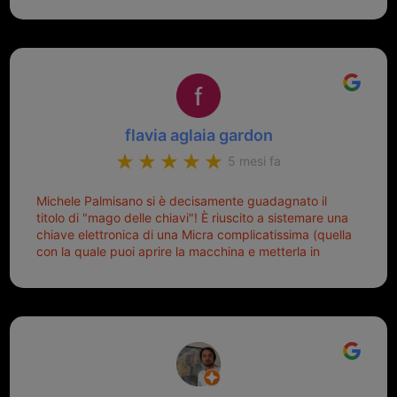
mio riferimento. Ah dimenticavo...da loro sono riuscita
a duplicare chiavi proticamente introvabili al trove!
Top top top!!!
flavia aglaia gardon
5 mesi fa
Michele Palmisano si è decisamente guadagnato il
titolo di "mago delle chiavi"! È riuscito a sistemare una
chiave elettronica di una Micra complicatissima (quella
con la quale puoi aprire la macchina e metterla in
moto senza doverla tirar fuori dalla borsa!) che era
pronta per la pattumiera... Avevo passato mesi con le
due chiavi superstiti in condizioni pietose, si era perso
il coperchietto, la chiave era fissata con un filo di
metallo, per aprire lo sportello bisognava stare attenti
che non ti staccasse la chiave dal blocchetto e
talvolta non faceva bene il contatto nel quadro e
bisognava armeggiare un po', praticamente entrare e