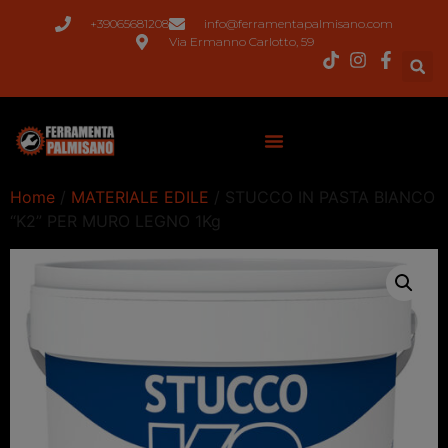
+39065681208
info@ferramentapalmisano.com
Via Ermanno Carlotto, 59
Home
/
MATERIALE EDILE
/ STUCCO IN PASTA BIANCO
“K2” PER MURO LEGNO 1Kg