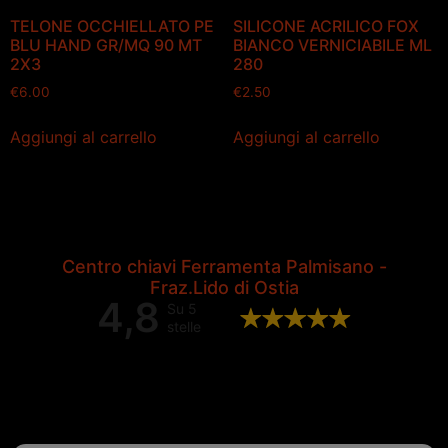
TELONE OCCHIELLATO PE
SILICONE ACRILICO FOX
BLU HAND GR/MQ 90 MT
BIANCO VERNICIABILE ML
2X3
280
€
6.00
€
2.50
Aggiungi al carrello
Aggiungi al carrello
Centro chiavi Ferramenta Palmisano -
Fraz.Lido di Ostia
4,8
Su 5
stelle
Valutazione complessiva di 202
recensioni Google