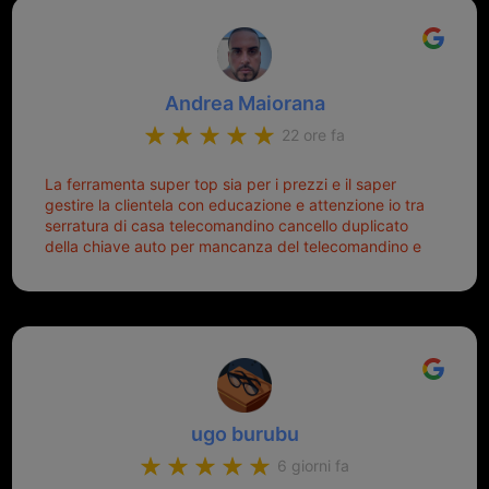
Andrea Maiorana
22 ore fa
La ferramenta super top sia per i prezzi e il saper
gestire la clientela con educazione e attenzione io tra
serratura di casa telecomandino cancello duplicato
della chiave auto per mancanza del telecomandino e
oggi telecomandino con chiave per auto fatto la
meglio ferramenta de ostia e poi il prorietario il signor
Michele gentilissimo e simpaticissimo
ugo burubu
6 giorni fa