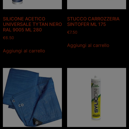
SILICONE ACETICO
STUCCO CARROZZERIA
UNIVERSALE TYTAN NERO
SINTOFER ML 175
RAL 9005 ML 280
€
7.50
€
6.50
Aggiungi al carrello
Aggiungi al carrello