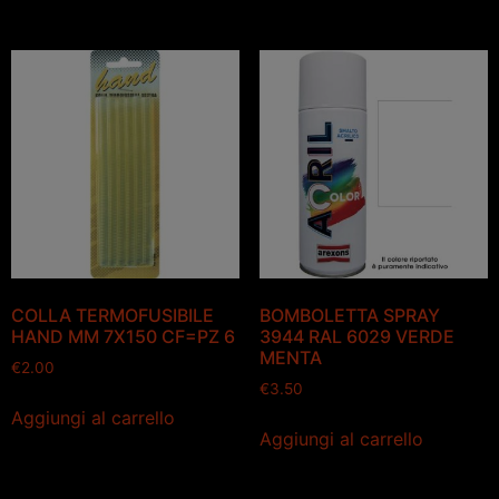
COLLA TERMOFUSIBILE
BOMBOLETTA SPRAY
HAND MM 7X150 CF=PZ 6
3944 RAL 6029 VERDE
MENTA
€
2.00
€
3.50
Aggiungi al carrello
Aggiungi al carrello