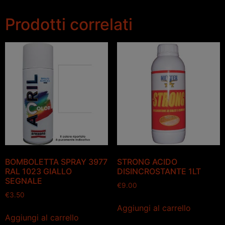
Prodotti correlati
BOMBOLETTA SPRAY 3977
STRONG ACIDO
RAL 1023 GIALLO
DISINCROSTANTE 1LT
SEGNALE
€
9.00
€
3.50
Aggiungi al carrello
Aggiungi al carrello