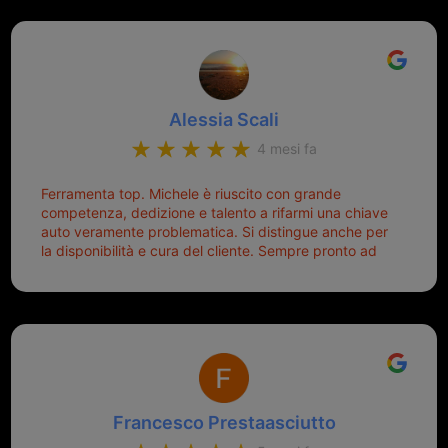
gentilissimi ed ottime persone. Diventerà sicuramente
giornata. Quindi lo ringrazio veramente e soprattutto
un punto di riferimento per situazioni di questo tipo
lo consiglio a chiunque debba duplicare una chiave
complicata! +++
Alessia Scali
4 mesi fa
Ferramenta top. Michele è riuscito con grande
competenza, dedizione e talento a rifarmi una chiave
auto veramente problematica. Si distingue anche per
la disponibilità e cura del cliente. Sempre pronto ad
aiutarti.
Francesco Prestaasciutto