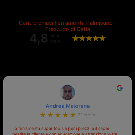
Centro chiavi Ferramenta Palmisano -
Fraz.Lido di Ostia
4,8
Su 5
stelle
Valutazione complessiva di 202
recensioni Google
Andrea Maiorana
22 ore fa
La ferramenta super top sia per i prezzi e il saper
gestire la clientela con educazione e attenzione io tra