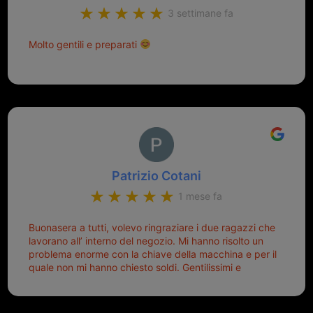
3 settimane fa
Molto gentili e preparati
Patrizio Cotani
1 mese fa
Buonasera a tutti, volevo ringraziare i due ragazzi che
lavorano all’ interno del negozio. Mi hanno risolto un
problema enorme con la chiave della macchina e per il
quale non mi hanno chiesto soldi. Gentilissimi e
disponibili, ringrazio di aver trovato questo negozio.
Sicuramente tornerò qui per qualsiasi altro problema.