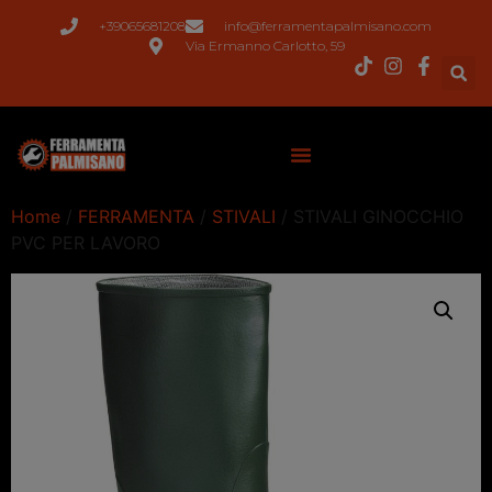
+39065681208
info@ferramentapalmisano.com
Via Ermanno Carlotto, 59
Home
/
FERRAMENTA
/
STIVALI
/ STIVALI GINOCCHIO
PVC PER LAVORO