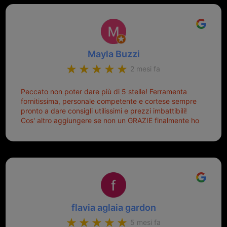
Mayla Buzzi
2 mesi fa
Peccato non poter dare più di 5 stelle! Ferramenta
fornitissima, personale competente e cortese sempre
pronto a dare consigli utilissimi e prezzi imbattibili!
Cos' altro aggiungere se non un GRAZIE finalmente ho
risolto dopo mesi di tentativi fallimentari! Ormai siete il
mio riferimento. Ah dimenticavo...da loro sono riuscita
a duplicare chiavi proticamente introvabili al trove!
Top top top!!!
flavia aglaia gardon
5 mesi fa