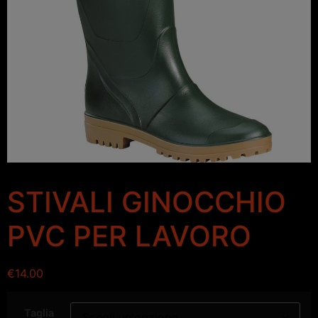
STIVALI GINOCCHIO
PVC PER LAVORO
€
14.00
Taglia