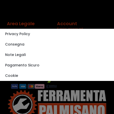
Area Legale
Account
Il mio account
Privacy Policy
Carrello
Shop
Consegna
Track order
Note Legali
VISITA IL NOSTRO
STORE SU EBAY
Pagamento Sicuro
Cookie