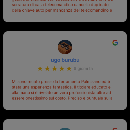
serratura di casa telecomandino cancello duplicato
della chiave auto per mancanza del telecomandino e
oggi telecomandino con chiave per auto fatto la
meglio ferramenta de ostia e poi il prorietario il signor
Michele gentilissimo e simpaticissimo
ugo burubu
6 giorni fa
Mi sono recato presso la ferramenta Palmisano ed è
stata una esperienza fantastica. Il titolare educato e
alla mano si è rivelato un vero professionista oltre ad
essere onestissimo sul costo. Preciso e puntuale sulla
consegna.