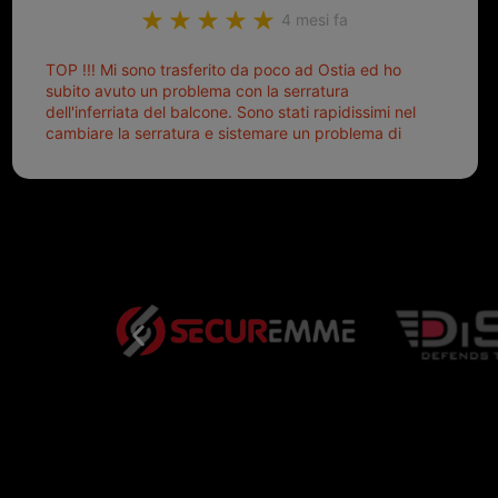
4 mesi fa
TOP !!! Mi sono trasferito da poco ad Ostia ed ho
subito avuto un problema con la serratura
dell'inferriata del balcone. Sono stati rapidissimi nel
cambiare la serratura e sistemare un problema di
montaggio dell'inferriata. Il tutto ad un prezzo più
che onesto evitando spese ben più esose.
Competenti, gentilissimi ed ottime persone. Diventerà
sicuramente un punto di riferimento per situazioni di
questo tipo