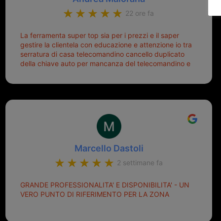
22 ore fa
La ferramenta super top sia per i prezzi e il saper
gestire la clientela con educazione e attenzione io tra
serratura di casa telecomandino cancello duplicato
della chiave auto per mancanza del telecomandino e
oggi telecomandino con chiave per auto fatto la
meglio ferramenta de ostia e poi il prorietario il signor
Michele gentilissimo e simpaticissimo
Marcello Dastoli
2 settimane fa
GRANDE PROFESSIONALITA' E DISPONIBILITA' - UN
VERO PUNTO DI RIFERIMENTO PER LA ZONA