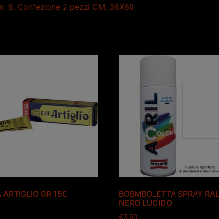
mm. 8. Confezione 2 pezzi CM. 36X60
 ARTIGLIO GR 150
BOBMBOLETTA SPRAY RAL
NERO LUCIDO
€
3.50