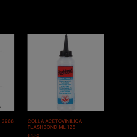
 3966
COLLA ACETOVINILICA
FLASHBOND ML 125
€
4.50