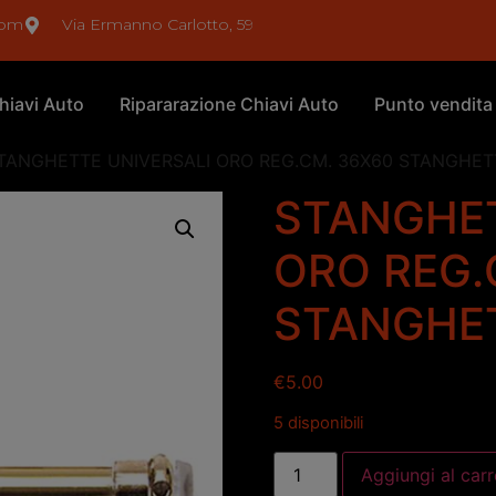
com
Via Ermanno Carlotto, 59
hiavi Auto
Ripararazione Chiavi Auto
Punto vendita
TANGHETTE UNIVERSALI ORO REG.CM. 36X60 STANGHET
STANGHET
ORO REG.
STANGHET
€
5.00
5 disponibili
Aggiungi al carr