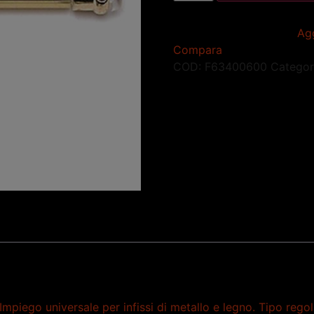
Agg
Compara
COD:
F63400600
Categor
iego universale per infissi di metallo e legno. Tipo regolab