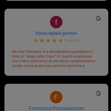
flavia aglaia gardon
5 mesi fa
Michele Palmisano si è decisamente guadagnato il
titolo di "mago delle chiavi"! È riuscito a sistemare
una chiave elettronica di una Micra complicatissima
(quella con la quale puoi aprire la macchina e
metterla in moto senza doverla tirar fuori dalla
borsa!) che era pronta per la pattumiera... Avevo
passato mesi con le due chiavi superstiti in condizioni
pietose, si era perso il coperchietto, la chiave era
fissata con un filo di metallo, per aprire lo sportello
bisognava stare attenti che non ti staccasse la
chiave dal blocchetto e talvolta non faceva bene il
contatto nel quadro e bisognava armeggiare un po',
Francesco Prestaasciutto
praticamente entrare e mettere in moto era un terno