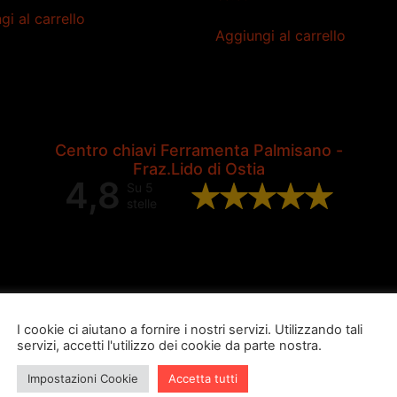
gi al carrello
Aggiungi al carrello
Centro chiavi Ferramenta Palmisano -
Fraz.Lido di Ostia
4,8
Su 5
stelle
Valutazione complessiva di 202
recensioni Google
I cookie ci aiutano a fornire i nostri servizi. Utilizzando tali
servizi, accetti l'utilizzo dei cookie da parte nostra.
Impostazioni Cookie
Accetta tutti
ugo burubu