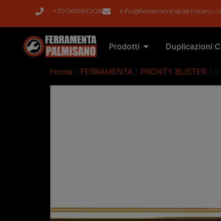
+39065681208
info@ferramentapalmisano.
Prodotti
Duplicazioni C
Home
/
FERRAMENTA
/
PRONTY BLISTER
/ S