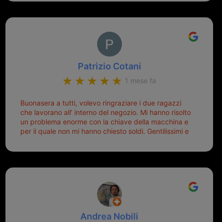
Patrizio Cotani
1 mese fa
Buonasera a tutti, volevo ringraziare i due ragazzi
che lavorano all’ interno del negozio. Mi hanno risolto
un problema enorme con la chiave della macchina e
per il quale non mi hanno chiesto soldi. Gentilissimi e
disponibili, ringrazio di aver trovato questo negozio.
Sicuramente tornerò qui per qualsiasi altro problema.
Andrea Nobili