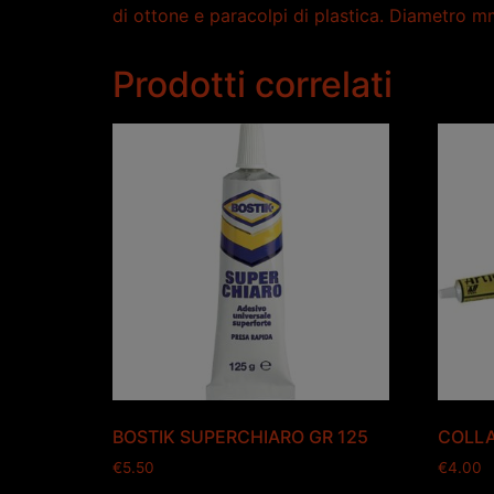
di ottone e paracolpi di plastica. Diametro 
Prodotti correlati
BOSTIK SUPERCHIARO GR 125
COLLA
€
5.50
€
4.00