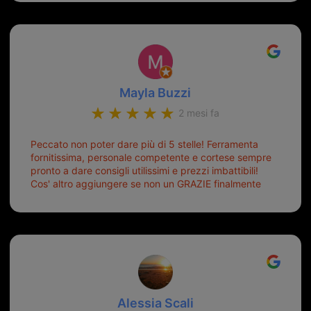
Mayla Buzzi
2 mesi fa
Peccato non poter dare più di 5 stelle! Ferramenta
fornitissima, personale competente e cortese sempre
pronto a dare consigli utilissimi e prezzi imbattibili!
Cos' altro aggiungere se non un GRAZIE finalmente
ho risolto dopo mesi di tentativi fallimentari! Ormai
siete il mio riferimento. Ah dimenticavo...da loro sono
riuscita a duplicare chiavi proticamente introvabili al
trove! Top top top!!!
Alessia Scali