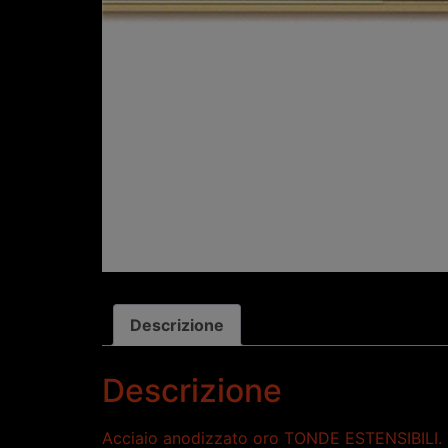
Descrizione
Descrizione
Acciaio anodizzato oro TONDE ESTENSIBILI. Imp