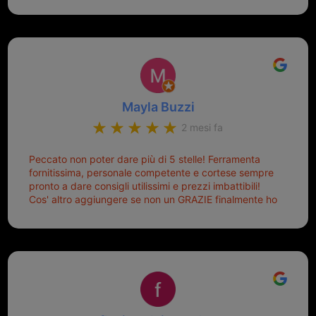
Sicuramente tornerò qui per qualsiasi altro problema.
Mayla Buzzi
2 mesi fa
Peccato non poter dare più di 5 stelle! Ferramenta
fornitissima, personale competente e cortese sempre
pronto a dare consigli utilissimi e prezzi imbattibili!
Cos' altro aggiungere se non un GRAZIE finalmente ho
risolto dopo mesi di tentativi fallimentari! Ormai siete il
mio riferimento. Ah dimenticavo...da loro sono riuscita
a duplicare chiavi proticamente introvabili al trove!
Top top top!!!