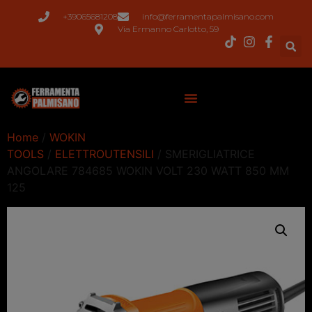
+39065681208
info@ferramentapalmisano.com
Via Ermanno Carlotto, 59
Home
/
WOKIN
TOOLS
/
ELETTROUTENSILI
/ SMERIGLIATRICE
ANGOLARE 784685 WOKIN VOLT 230 WATT 850 MM
125