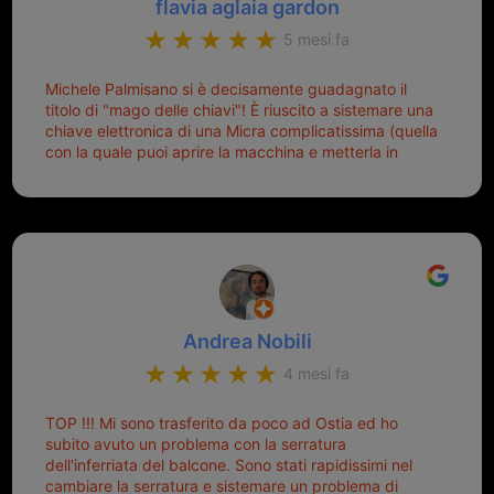
flavia aglaia gardon
5 mesi fa
Michele Palmisano si è decisamente guadagnato il
titolo di "mago delle chiavi"! È riuscito a sistemare una
chiave elettronica di una Micra complicatissima (quella
con la quale puoi aprire la macchina e metterla in
moto senza doverla tirar fuori dalla borsa!) che era
pronta per la pattumiera... Avevo passato mesi con le
due chiavi superstiti in condizioni pietose, si era perso
il coperchietto, la chiave era fissata con un filo di
metallo, per aprire lo sportello bisognava stare attenti
che non ti staccasse la chiave dal blocchetto e
talvolta non faceva bene il contatto nel quadro e
bisognava armeggiare un po', praticamente entrare e
Andrea Nobili
mettere in moto era un terno al Lotto; ormai pensavo
di dover prendere un mutuo per ricomprarle alla
4 mesi fa
Nissan... e invece ho scoperto che la Ferramenta
Palmisano è specializzata in duplicazione di chiavi di
TOP !!! Mi sono trasferito da poco ad Ostia ed ho
tutti i tipi. Adesso che ho la mia fiammante chiave
subito avuto un problema con la serratura
nuova (solo la chiave, perché la macchina è rimasta
dell'inferriata del balcone. Sono stati rapidissimi nel
quella di prima), ogni volta che salgo in macchina, il
cambiare la serratura e sistemare un problema di
mio pensiero va subito a Michele perché non dover