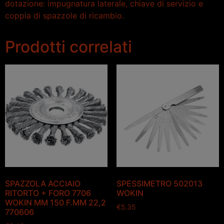
dotazione: impugnatura laterale, chiave di servizio e
coppia di spazzole di ricambio.
Prodotti correlati
SPAZZOLA ACCIAIO
SPESSIMETRO 502013
RITORTO + FORO 7706
WOKIN
WOKIN MM 150 F.MM 22,2
€
5.35
770606