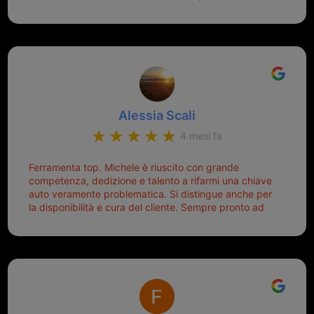
montaggio dell'inferriata. Il tutto ad un prezzo più che
cercare la chiave nella borsa è qualcosa che già mi
onesto evitando spese ben più esose. Competenti,
mette di buon umore, e ti fa cominciare bene la
gentilissimi ed ottime persone. Diventerà sicuramente
giornata. Quindi lo ringrazio veramente e soprattutto
un punto di riferimento per situazioni di questo tipo
lo consiglio a chiunque debba duplicare una chiave
complicata! +++
Alessia Scali
4 mesi fa
Ferramenta top. Michele è riuscito con grande
competenza, dedizione e talento a rifarmi una chiave
auto veramente problematica. Si distingue anche per
la disponibilità e cura del cliente. Sempre pronto ad
aiutarti.