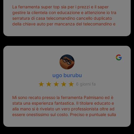
La ferramenta super top sia per i prezzi e il saper
gestire la clientela con educazione e attenzione io tra
serratura di casa telecomandino cancello duplicato
della chiave auto per mancanza del telecomandino e
oggi telecomandino con chiave per auto fatto la
meglio ferramenta de ostia e poi il prorietario il signor
Michele gentilissimo e simpaticissimo
ugo burubu
6 giorni fa
Mi sono recato presso la ferramenta Palmisano ed è
stata una esperienza fantastica. Il titolare educato e
alla mano si è rivelato un vero professionista oltre ad
essere onestissimo sul costo. Preciso e puntuale sulla
consegna.