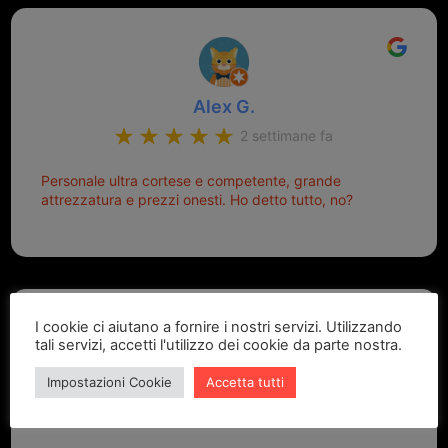
Alex G.
2 settimane fa
Personale ultra cortese e competente, grande
attrezzatura e prezzi onesti. Ho detto tutto, no?
I cookie ci aiutano a fornire i nostri servizi. Utilizzando
tali servizi, accetti l'utilizzo dei cookie da parte nostra.
Impostazioni Cookie
Accetta tutti
Marcello Dastoli
2 settimane fa