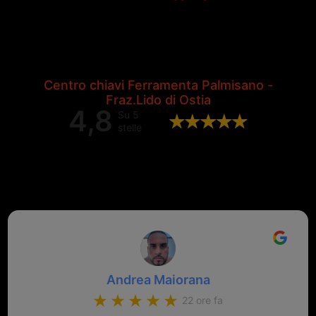
Centro chiavi Ferramenta Palmisano -
Fraz.Lido di Ostia
4,8
Su 5
stelle
Valutazione complessiva di 202
recensioni Google
Andrea Maiorana
22 ore fa