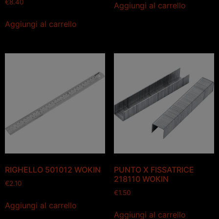
€
8.40
Aggiungi al carrello
Aggiungi al carrello
RIGHELLO 501012 WOKIN
PUNTO X FISSATRICE
218110 WOKIN
€
2.10
€
1.50
Aggiungi al carrello
Aggiungi al carrello