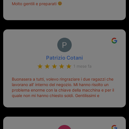
Molto gentili e preparati
Patrizio Cotani
1 mese fa
Buonasera a tutti, volevo ringraziare i due ragazzi che
lavorano all’ interno del negozio. Mi hanno risolto un
problema enorme con la chiave della macchina e per il
quale non mi hanno chiesto soldi. Gentilissimi e
disponibili, ringrazio di aver trovato questo negozio.
Sicuramente tornerò qui per qualsiasi altro problema.