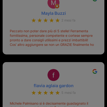
Mayla Buzzi
2 mesi fa
Peccato non poter dare più di 5 stelle! Ferramenta
fornitissima, personale competente e cortese sempre
pronto a dare consigli utilissimi e prezzi imbattibili!
Cos' altro aggiungere se non un GRAZIE finalmente ho
risolto dopo mesi di tentativi fallimentari! Ormai siete il
mio riferimento. Ah dimenticavo...da loro sono riuscita
a duplicare chiavi proticamente introvabili al trove!
Top top top!!!
flavia aglaia gardon
5 mesi fa
Michele Palmisano si è decisamente guadagnato il