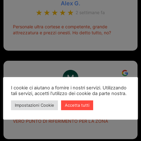
Alex G.
2 settimane fa
Personale ultra cortese e competente, grande
attrezzatura e prezzi onesti. Ho detto tutto, no?
I cookie ci aiutano a fornire i nostri servizi. Utilizzando
Marcello Dastoli
tali servizi, accetti l'utilizzo dei cookie da parte nostra.
2 settimane fa
Impostazioni Cookie
Accetta tutti
GRANDE PROFESSIONALITA' E DISPONIBILITA' - UN
VERO PUNTO DI RIFERIMENTO PER LA ZONA