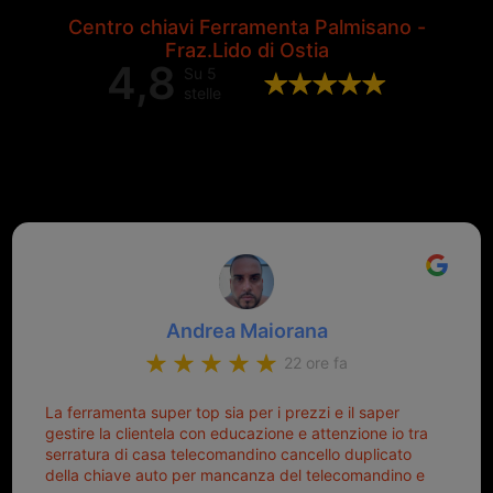
Centro chiavi Ferramenta Palmisano -
Fraz.Lido di Ostia
4,8
Su 5
stelle
Valutazione complessiva di 202
recensioni Google
Andrea Maiorana
22 ore fa
La ferramenta super top sia per i prezzi e il saper
gestire la clientela con educazione e attenzione io tra
serratura di casa telecomandino cancello duplicato
della chiave auto per mancanza del telecomandino e