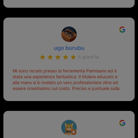
oggi telecomandino con chiave per auto fatto la
meglio ferramenta de ostia e poi il prorietario il signor
Michele gentilissimo e simpaticissimo
ugo burubu
6 giorni fa
Mi sono recato presso la ferramenta Palmisano ed è
stata una esperienza fantastica. Il titolare educato e
alla mano si è rivelato un vero professionista oltre ad
essere onestissimo sul costo. Preciso e puntuale sulla
consegna.