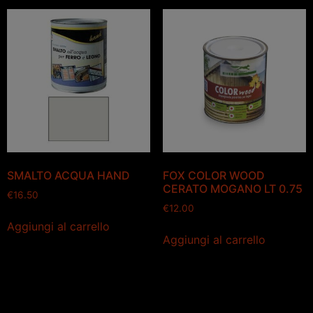
SMALTO ACQUA HAND
FOX COLOR WOOD
CERATO MOGANO LT 0.75
€
16.50
€
12.00
Aggiungi al carrello
Aggiungi al carrello