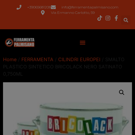
+39065681208
info@ferramentapalmisano.com
Via Ermanno Carlotto, 59
Home
/
FERRAMENTA
/
CILINDRI EUROPEI
/ SMALTO
PLASTICO SINTETICO BRICOLACK NERO SATINATO
0,750ML