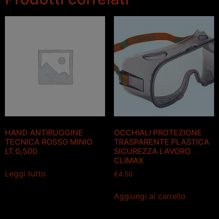
HAND ANTIRUGGINE
OCCHIALI PROTEZIONE
TECNICA ROSSO MINIO
TRASPARENTE PLASTICA
LT.0,500
SICUREZZA LAVORO
CLIMAX
Leggi tutto
€
4.50
Aggiungi al carrello