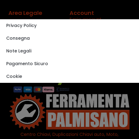
Area Legale
Account
Il mio account
Privacy Policy
Carrello
Shop
Consegna
Track order
Note Legali
VISITA IL NOSTRO
STORE SU EBAY
Pagamento Sicuro
Cookie
Centro Chiavi, Duplicazioni Chiavi auto, Moto,