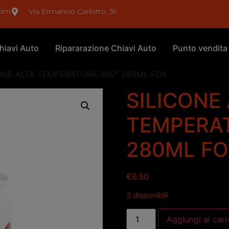
com
Via Ermanno Carlotto, 59
hiavi Auto
Ripararazione Chiavi Auto
Punto vendita
CONE ALTA TEMPERATURA 300° 280ML FOX
SILICONE
TEMPERA
280ML FO
€
6.50
3 disponibili
Aggiungi al carr