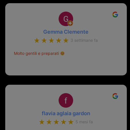
Gemma Clemente
3 settimane fa
Molto gentili e preparati
flavia aglaia gardon
5 mesi fa