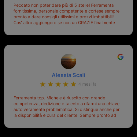
Peccato non poter dare più di 5 stelle! Ferramenta
fornitissima, personale competente e cortese sempre
pronto a dare consigli utilissimi e prezzi imbattibili!
Cos' altro aggiungere se non un GRAZIE finalmente
ho risolto dopo mesi di tentativi fallimentari! Ormai
siete il mio riferimento. Ah dimenticavo...da loro sono
riuscita a duplicare chiavi proticamente introvabili al
trove! Top top top!!!
Alessia Scali
4 mesi fa
Ferramenta top. Michele è riuscito con grande
competenza, dedizione e talento a rifarmi una chiave
auto veramente problematica. Si distingue anche per
la disponibilità e cura del cliente. Sempre pronto ad
aiutarti.