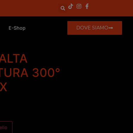
E-Shop
DOVE SIAMO
 ALTA
TURA 300°
X
ello