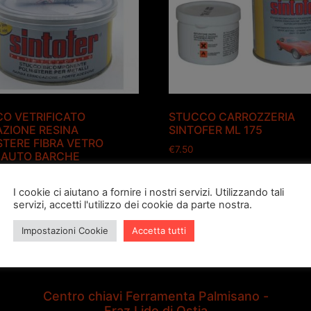
O VETRIFICATO
STUCCO CARROZZERIA
AZIONE RESINA
SINTOFER ML 175
STERE FIBRA VETRO
€
7.50
 AUTO BARCHE
Aggiungi al carrello
I cookie ci aiutano a fornire i nostri servizi. Utilizzando tali
servizi, accetti l'utilizzo dei cookie da parte nostra.
gi al carrello
Impostazioni Cookie
Accetta tutti
Centro chiavi Ferramenta Palmisano -
Fraz.Lido di Ostia