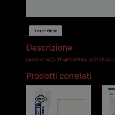
Descrizione
Descrizione
SILICONE ALTA TEMPERATURA 300° 280ML 
Prodotti correlati