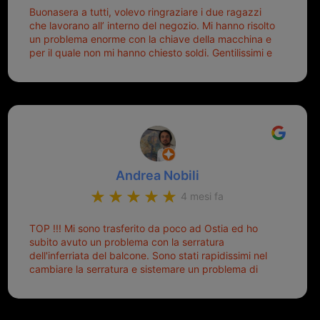
Buonasera a tutti, volevo ringraziare i due ragazzi
che lavorano all’ interno del negozio. Mi hanno risolto
un problema enorme con la chiave della macchina e
per il quale non mi hanno chiesto soldi. Gentilissimi e
disponibili, ringrazio di aver trovato questo negozio.
Sicuramente tornerò qui per qualsiasi altro problema.
Andrea Nobili
4 mesi fa
TOP !!! Mi sono trasferito da poco ad Ostia ed ho
subito avuto un problema con la serratura
dell'inferriata del balcone. Sono stati rapidissimi nel
cambiare la serratura e sistemare un problema di
montaggio dell'inferriata. Il tutto ad un prezzo più
che onesto evitando spese ben più esose.
Competenti, gentilissimi ed ottime persone. Diventerà