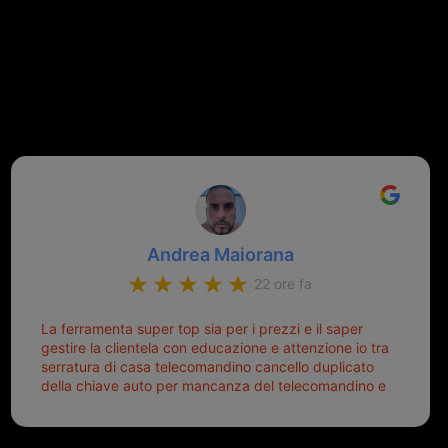
Andrea Maiorana
22 ore fa
La ferramenta super top sia per i prezzi e il saper
gestire la clientela con educazione e attenzione io tra
serratura di casa telecomandino cancello duplicato
della chiave auto per mancanza del telecomandino e
oggi telecomandino con chiave per auto fatto la
meglio ferramenta de ostia e poi il prorietario il signor
Michele gentilissimo e simpaticissimo