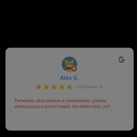
Alex G.
2 settimane fa
Personale ultra cortese e competente, grande
attrezzatura e prezzi onesti. Ho detto tutto, no?