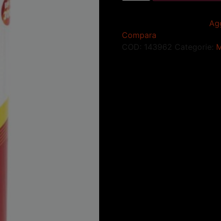
Agg
Compara
COD:
143962
Categorie:
M