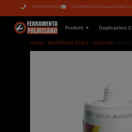
+39065681208
info@ferramentapalmisano.
Prodotti
Duplicazioni C
Home
/
MATERIALE EDILE
/
SILICONI
/ SILI