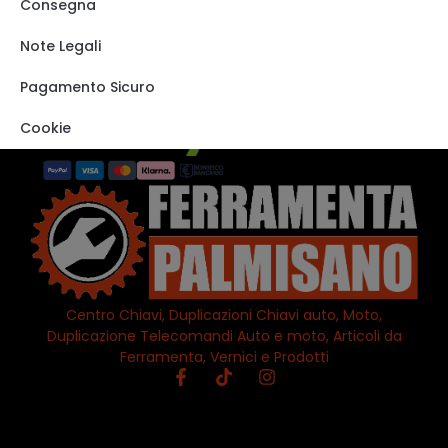
Shop
Consegna
Track order
Note Legali
VISITA IL NOSTRO
STORE SU EBAY
Pagamento Sicuro
Cookie
Centro Chiavi, Duplicazioni Chiavi auto, Moto,
Duplicazione Telecomandi Auto e moto, Articoli da
Ferramenta, Vernici e Prodotti