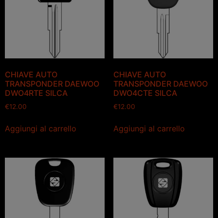
CHIAVE AUTO
CHIAVE AUTO
TRANSPONDER DAEWOO
TRANSPONDER DAEWOO
DWO4RTE SILCA
DWO4CTE SILCA
€
12.00
€
12.00
Aggiungi al carrello
Aggiungi al carrello