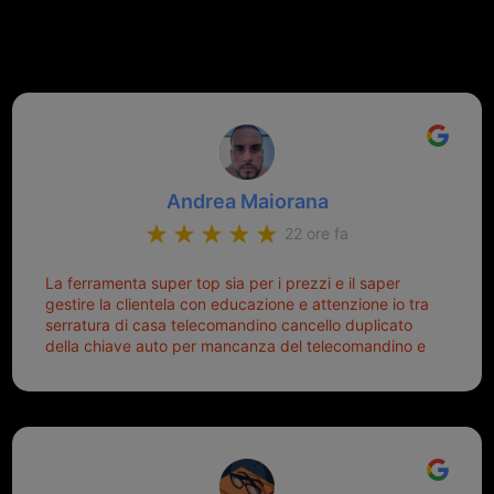
recensioni Google
Andrea Maiorana
22 ore fa
La ferramenta super top sia per i prezzi e il saper
gestire la clientela con educazione e attenzione io tra
serratura di casa telecomandino cancello duplicato
della chiave auto per mancanza del telecomandino e
oggi telecomandino con chiave per auto fatto la
meglio ferramenta de ostia e poi il prorietario il signor
Michele gentilissimo e simpaticissimo