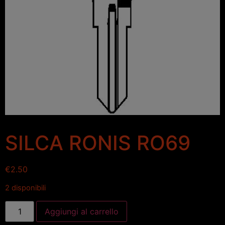
SILCA RONIS RO69
€
2.50
2 disponibili
Aggiungi al carrello