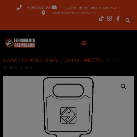
+39065681208
info@ferramentapalmisano.com
Via Ermanno Carlotto, 59
Home
/
CENTRO CHIAVI
/
CHIAVI GREZZE
/ SILCA
RONIS RO69