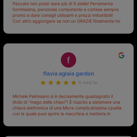
Peccato non poter dare più di 5 stelle! Ferramenta
fornitissima, personale competente e cortese sempre
pronto a dare consigli utilissimi e prezzi imbattibili!
Cos' altro aggiungere se non un GRAZIE finalmente ho
risolto dopo mesi di tentativi fallimentari! Ormai siete il
mio riferimento. Ah dimenticavo...da loro sono riuscita
a duplicare chiavi proticamente introvabili al trove!
Top top top!!!
flavia aglaia gardon
5 mesi fa
Michele Palmisano si è decisamente guadagnato il
titolo di "mago delle chiavi"! È riuscito a sistemare una
chiave elettronica di una Micra complicatissima (quella
con la quale puoi aprire la macchina e metterla in
moto senza doverla tirar fuori dalla borsa!) che era
pronta per la pattumiera... Avevo passato mesi con le
due chiavi superstiti in condizioni pietose, si era perso
il coperchietto, la chiave era fissata con un filo di