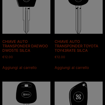
CHIAVE AUTO
CHIAVE AUTO
TRANSPONDER DAEWOO
TRANSPONDER TOYOTA
DWO5TE SILCA
TOY43RATE SILCA
€
12.00
€
12.00
Aggiungi al carrello
Aggiungi al carrello