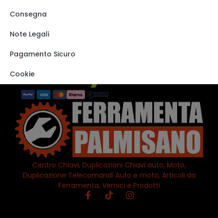
Shop
Consegna
Track order
Note Legali
VISITA IL NOSTRO
STORE SU EBAY
Pagamento Sicuro
Cookie
Centro Chiavi, Duplicazioni Chiavi auto, Moto,
Duplicazione Telecomandi Auto e moto, Articoli da
Ferramenta, Vernici e Prodotti