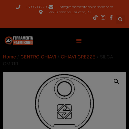
+39065681208
info@ferramentapalmisano.com
Via Ermanno Carlotto, 59
Home
/
CENTRO CHIAVI
/
CHIAVI GREZZE
/ SILCA
OMR1R