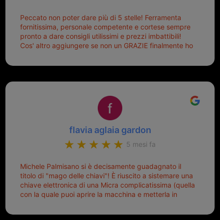
Peccato non poter dare più di 5 stelle! Ferramenta
fornitissima, personale competente e cortese sempre
pronto a dare consigli utilissimi e prezzi imbattibili!
Cos' altro aggiungere se non un GRAZIE finalmente ho
risolto dopo mesi di tentativi fallimentari! Ormai siete il
mio riferimento. Ah dimenticavo...da loro sono riuscita
a duplicare chiavi proticamente introvabili al trove!
Top top top!!!
flavia aglaia gardon
5 mesi fa
Michele Palmisano si è decisamente guadagnato il
titolo di "mago delle chiavi"! È riuscito a sistemare una
chiave elettronica di una Micra complicatissima (quella
con la quale puoi aprire la macchina e metterla in
moto senza doverla tirar fuori dalla borsa!) che era
pronta per la pattumiera... Avevo passato mesi con le