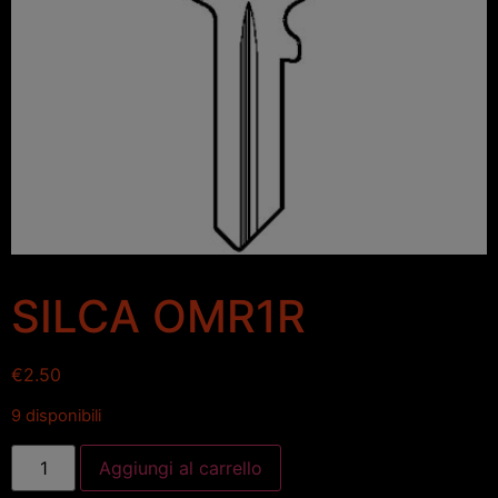
SILCA OMR1R
€
2.50
9 disponibili
Aggiungi al carrello