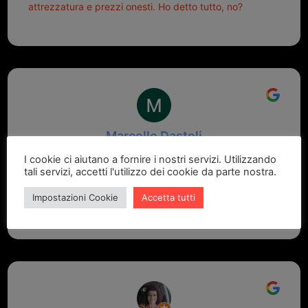
attrezzatura e prezzi onesti. Ho detto tutto, no?
Marcello Dastoli
2 settimane fa
I cookie ci aiutano a fornire i nostri servizi. Utilizzando
tali servizi, accetti l'utilizzo dei cookie da parte nostra.
GRANDE PROFESSIONALITA' E DISPONIBILITA' - UN
Impostazioni Cookie
Accetta tutti
VERO PUNTO DI RIFERIMENTO PER LA ZONA