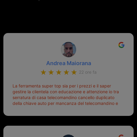
Valutazione complessiva di 202
recensioni Google
Andrea Maiorana
22 ore fa
La ferramenta super top sia per i prezzi e il saper
gestire la clientela con educazione e attenzione io tra
serratura di casa telecomandino cancello duplicato
della chiave auto per mancanza del telecomandino e
oggi telecomandino con chiave per auto fatto la
meglio ferramenta de ostia e poi il prorietario il signor
Michele gentilissimo e simpaticissimo