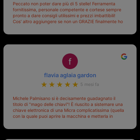
Peccato non poter dare più di 5 stelle! Ferramenta
fornitissima, personale competente e cortese sempre
pronto a dare consigli utilissimi e prezzi imbattibili!
Cos' altro aggiungere se non un GRAZIE finalmente ho
risolto dopo mesi di tentativi fallimentari! Ormai siete il
mio riferimento. Ah dimenticavo...da loro sono riuscita
a duplicare chiavi proticamente introvabili al trove!
Top top top!!!
flavia aglaia gardon
5 mesi fa
Michele Palmisano si è decisamente guadagnato il
titolo di "mago delle chiavi"! È riuscito a sistemare una
chiave elettronica di una Micra complicatissima (quella
con la quale puoi aprire la macchina e metterla in
moto senza doverla tirar fuori dalla borsa!) che era
pronta per la pattumiera... Avevo passato mesi con le
due chiavi superstiti in condizioni pietose, si era perso
il coperchietto, la chiave era fissata con un filo di