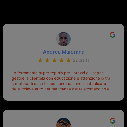
recensioni Google
Andrea Maiorana
22 ore fa
La ferramenta super top sia per i prezzi e il saper
gestire la clientela con educazione e attenzione io tra
serratura di casa telecomandino cancello duplicato
della chiave auto per mancanza del telecomandino e
oggi telecomandino con chiave per auto fatto la
meglio ferramenta de ostia e poi il prorietario il signor
Michele gentilissimo e simpaticissimo