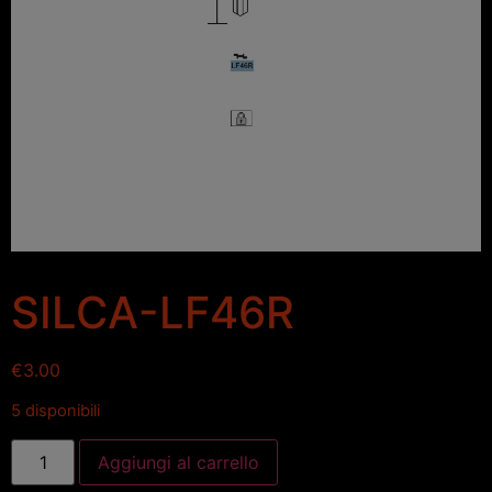
SILCA-LF46R
€
3.00
5 disponibili
Aggiungi al carrello