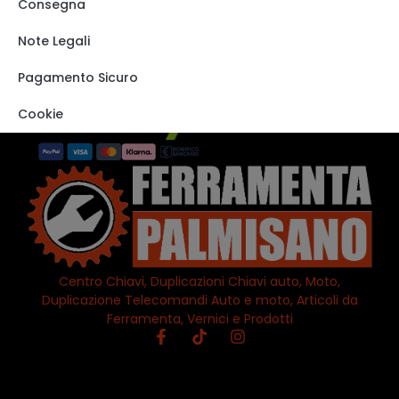
Shop
Consegna
Track order
Note Legali
VISITA IL NOSTRO
STORE SU EBAY
Pagamento Sicuro
Cookie
Centro Chiavi, Duplicazioni Chiavi auto, Moto,
Duplicazione Telecomandi Auto e moto, Articoli da
Ferramenta, Vernici e Prodotti