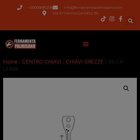
+39065681208
info@ferramentapalmisano.com
Via Ermanno Carlotto, 59
Home
/
CENTRO CHIAVI
/
CHIAVI GREZZE
/ SILCA-
LF46R