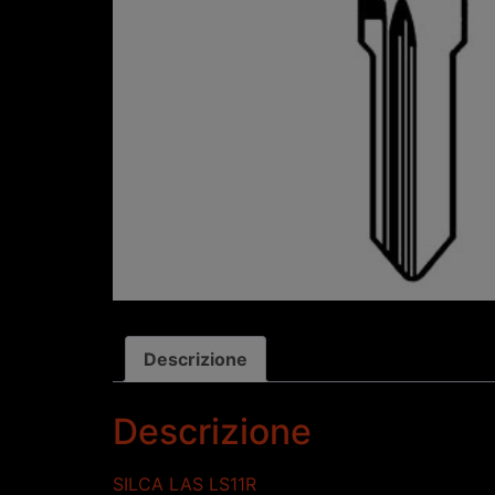
Descrizione
Descrizione
SILCA LAS LS11R