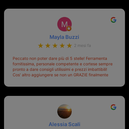
Mayla Buzzi
2 mesi fa
Peccato non poter dare più di 5 stelle! Ferramenta
fornitissima, personale competente e cortese sempre
pronto a dare consigli utilissimi e prezzi imbattibili!
Cos' altro aggiungere se non un GRAZIE finalmente
ho risolto dopo mesi di tentativi fallimentari! Ormai
siete il mio riferimento. Ah dimenticavo...da loro sono
riuscita a duplicare chiavi proticamente introvabili al
trove! Top top top!!!
Alessia Scali