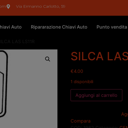
com
Via Ermanno Carlotto, 59
hiavi Auto
Ripararazione Chiavi Auto
Punto vendita
SILCA LAS LS11R
SILCA LAS
€
4.00
1 disponibili
Aggiungi al carrello
Agg
Compara
COD:
1982
Categorie:
CEN