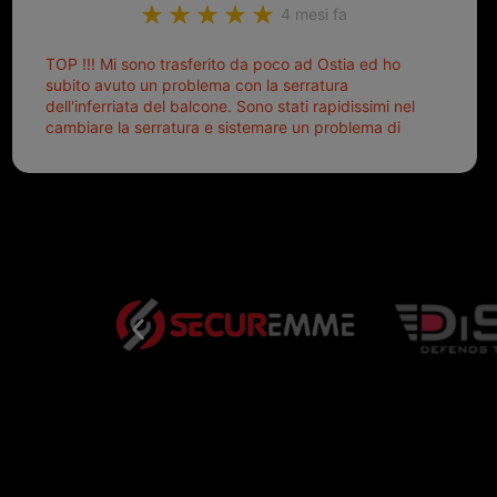
4 mesi fa
TOP !!! Mi sono trasferito da poco ad Ostia ed ho
subito avuto un problema con la serratura
dell'inferriata del balcone. Sono stati rapidissimi nel
cambiare la serratura e sistemare un problema di
montaggio dell'inferriata. Il tutto ad un prezzo più
che onesto evitando spese ben più esose.
Competenti, gentilissimi ed ottime persone. Diventerà
sicuramente un punto di riferimento per situazioni di
questo tipo