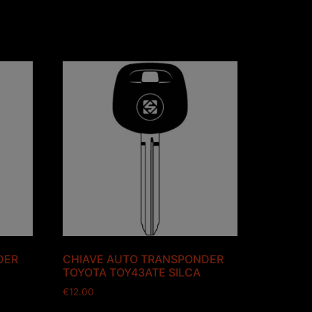
DER
CHIAVE AUTO TRANSPONDER
TOYOTA TOY43ATE SILCA
€
12.00