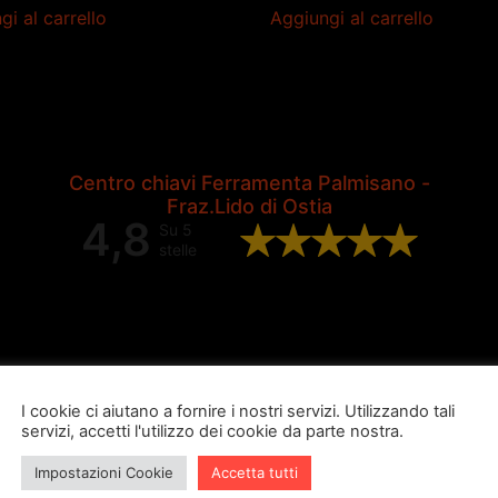
gi al carrello
Aggiungi al carrello
Centro chiavi Ferramenta Palmisano -
Fraz.Lido di Ostia
4,8
Su 5
stelle
Valutazione complessiva di 202
recensioni Google
I cookie ci aiutano a fornire i nostri servizi. Utilizzando tali
servizi, accetti l'utilizzo dei cookie da parte nostra.
Impostazioni Cookie
Accetta tutti
ugo burubu