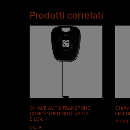
Prodotti correlati
CHIAVE AUTO TRANSPOND
CHIAV
CITROEN PEUGEOT VA2TE
FIAT S
SILCA
€
12.00
€
12.00