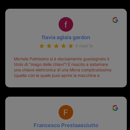
flavia aglaia gardon
5 mesi fa
Michele Palmisano si è decisamente guadagnato il
titolo di "mago delle chiavi"! È riuscito a sistemare
una chiave elettronica di una Micra complicatissima
(quella con la quale puoi aprire la macchina e
metterla in moto senza doverla tirar fuori dalla
borsa!) che era pronta per la pattumiera... Avevo
passato mesi con le due chiavi superstiti in condizioni
pietose, si era perso il coperchietto, la chiave era
fissata con un filo di metallo, per aprire lo sportello
bisognava stare attenti che non ti staccasse la
chiave dal blocchetto e talvolta non faceva bene il
contatto nel quadro e bisognava armeggiare un po',
Francesco Prestaasciutto
praticamente entrare e mettere in moto era un terno