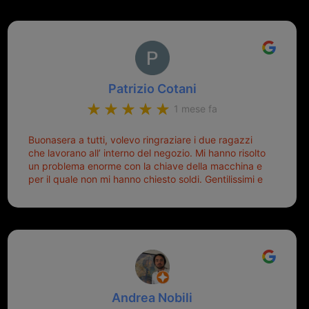
Patrizio Cotani
1 mese fa
Buonasera a tutti, volevo ringraziare i due ragazzi
che lavorano all’ interno del negozio. Mi hanno risolto
un problema enorme con la chiave della macchina e
per il quale non mi hanno chiesto soldi. Gentilissimi e
disponibili, ringrazio di aver trovato questo negozio.
Sicuramente tornerò qui per qualsiasi altro problema.
Andrea Nobili