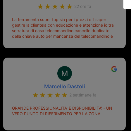
22 ore fa
La ferramenta super top sia per i prezzi e il saper
gestire la clientela con educazione e attenzione io tra
serratura di casa telecomandino cancello duplicato
della chiave auto per mancanza del telecomandino e
oggi telecomandino con chiave per auto fatto la
meglio ferramenta de ostia e poi il prorietario il signor
Michele gentilissimo e simpaticissimo
Marcello Dastoli
2 settimane fa
GRANDE PROFESSIONALITA' E DISPONIBILITA' - UN
VERO PUNTO DI RIFERIMENTO PER LA ZONA