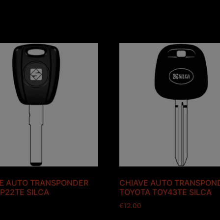
E AUTO TRANSPONDER
CHIAVE AUTO TRANSPON
IP22TE SILCA
TOYOTA TOY43TE SILCA
€
12.00