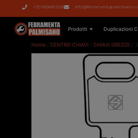
+39065681208
info@ferramentapalmisano.
Prodotti
Duplicazioni C
Home
/
CENTRO CHIAVI
/
CHIAVI GREZZE
/ 