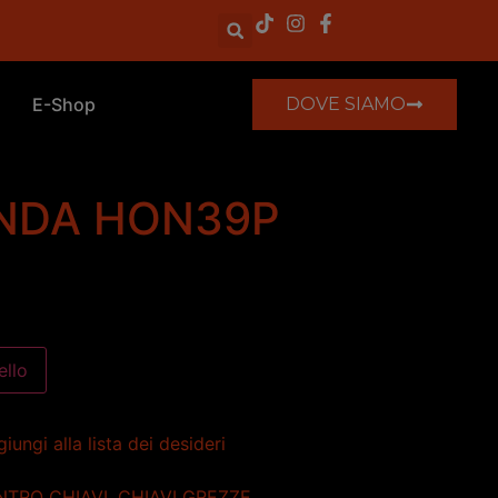
E-Shop
DOVE SIAMO
ONDA HON39P
ello
iungi alla lista dei desideri
NTRO CHIAVI
,
CHIAVI GREZZE