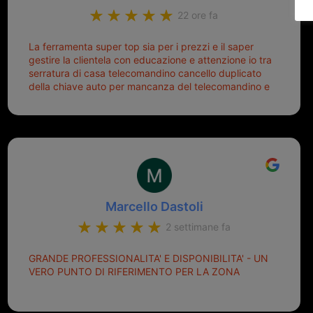
22 ore fa
La ferramenta super top sia per i prezzi e il saper
gestire la clientela con educazione e attenzione io tra
serratura di casa telecomandino cancello duplicato
della chiave auto per mancanza del telecomandino e
oggi telecomandino con chiave per auto fatto la
meglio ferramenta de ostia e poi il prorietario il signor
Michele gentilissimo e simpaticissimo
Marcello Dastoli
2 settimane fa
GRANDE PROFESSIONALITA' E DISPONIBILITA' - UN
VERO PUNTO DI RIFERIMENTO PER LA ZONA