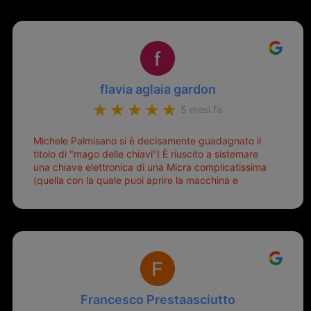
flavia aglaia gardon
5 mesi fa
Michele Palmisano si è decisamente guadagnato il
titolo di "mago delle chiavi"! È riuscito a sistemare
una chiave elettronica di una Micra complicatissima
(quella con la quale puoi aprire la macchina e
metterla in moto senza doverla tirar fuori dalla
borsa!) che era pronta per la pattumiera... Avevo
passato mesi con le due chiavi superstiti in condizioni
pietose, si era perso il coperchietto, la chiave era
fissata con un filo di metallo, per aprire lo sportello
bisognava stare attenti che non ti staccasse la
chiave dal blocchetto e talvolta non faceva bene il
contatto nel quadro e bisognava armeggiare un po',
Francesco Prestaasciutto
praticamente entrare e mettere in moto era un terno