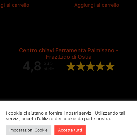
gi al carrello
Aggiungi al carrello
Centro chiavi Ferramenta Palmisano -
Fraz.Lido di Ostia
4,8
Su 5
stelle
Valutazione complessiva di 202
recensioni Google
I cookie ci aiutano a fornire i nostri servizi. Utilizzando tali
servizi, accetti l'utilizzo dei cookie da parte nostra.
Impostazioni Cookie
Accetta tutti
ugo burubu