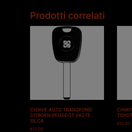
Prodotti correlati
CHIAVE AUTO TRANSPOND
CHIAV
CITROEN PEUGEOT VA2TE
TOYOT
SILCA
€
12.00
€
12.00