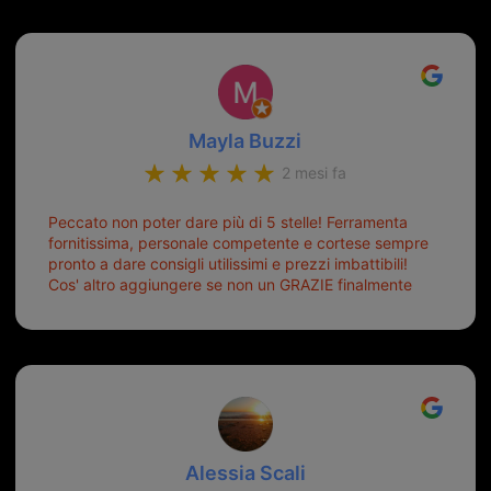
Mayla Buzzi
2 mesi fa
Peccato non poter dare più di 5 stelle! Ferramenta
fornitissima, personale competente e cortese sempre
pronto a dare consigli utilissimi e prezzi imbattibili!
Cos' altro aggiungere se non un GRAZIE finalmente
ho risolto dopo mesi di tentativi fallimentari! Ormai
siete il mio riferimento. Ah dimenticavo...da loro sono
riuscita a duplicare chiavi proticamente introvabili al
trove! Top top top!!!
Alessia Scali