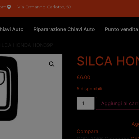
com
Via Ermanno Carlotto, 59
hiavi Auto
Ripararazione Chiavi Auto
Punto vendita
SILCA HONDA HON39P
SILCA H
€
6.00
5 disponibili
Aggiungi al carr
Agg
Compara
COD:
2066
Categorie:
CE