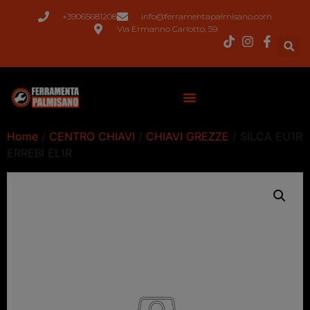
+39065681208
info@ferramentapalmisano.com
Via Ermanno Carlotto, 59
Home
/
CENTRO CHIAVI
/
CHIAVI GREZZE
/ SILCA EU1R
ERREBI EL1R