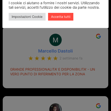
I cookie ci aiutano a fornire i nostri servizi. Utilizzando
attrezzatura e prezzi onesti. Ho detto tutto, no?
tali servizi, accetti l'utilizzo dei cookie da parte nostra.
Impostazioni Cookie
Accetta tutti
Marcello Dastoli
2 settimane fa
GRANDE PROFESSIONALITA' E DISPONIBILITA' - UN
VERO PUNTO DI RIFERIMENTO PER LA ZONA