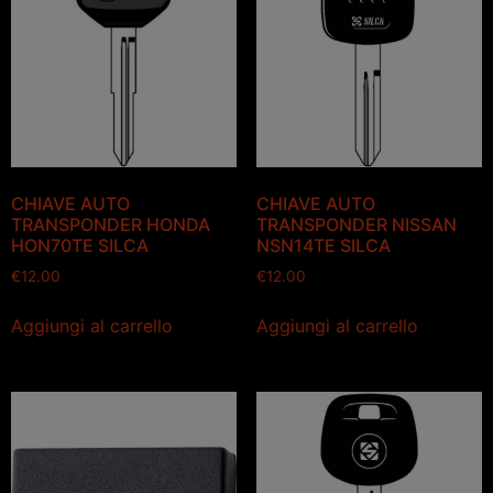
CHIAVE AUTO
CHIAVE AUTO
TRANSPONDER HONDA
TRANSPONDER NISSAN
HON70TE SILCA
NSN14TE SILCA
€
12.00
€
12.00
Aggiungi al carrello
Aggiungi al carrello