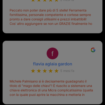
Peccato non poter dare più di 5 stelle! Ferramenta
fornitissima, personale competente e cortese sempre
pronto a dare consigli utilissimi e prezzi imbattibili!
Cos' altro aggiungere se non un GRAZIE finalmente ho
risolto dopo mesi di tentativi fallimentari! Ormai siete il
mio riferimento. Ah dimenticavo...da loro sono riuscita
a duplicare chiavi proticamente introvabili al trove!
Top top top!!!
flavia aglaia gardon
5 mesi fa
Michele Palmisano si è decisamente guadagnato il
titolo di "mago delle chiavi"! È riuscito a sistemare una
chiave elettronica di una Micra complicatissima (quella
con la quale puoi aprire la macchina e metterla in
moto senza doverla tirar fuori dalla borsa!) che era
pronta per la pattumiera... Avevo passato mesi con le