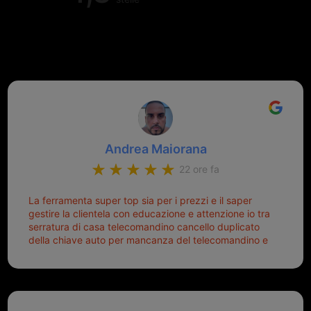
Valutazione complessiva di 202
recensioni Google
Andrea Maiorana
22 ore fa
La ferramenta super top sia per i prezzi e il saper
gestire la clientela con educazione e attenzione io tra
serratura di casa telecomandino cancello duplicato
della chiave auto per mancanza del telecomandino e
oggi telecomandino con chiave per auto fatto la
meglio ferramenta de ostia e poi il prorietario il signor
Michele gentilissimo e simpaticissimo