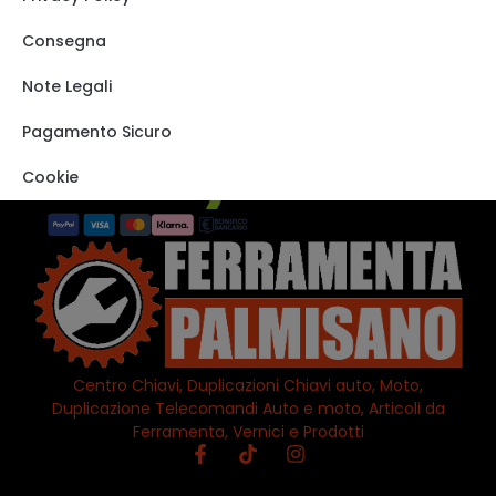
Carrello
Shop
Consegna
Track order
Note Legali
VISITA IL NOSTRO
STORE SU EBAY
Pagamento Sicuro
Cookie
Centro Chiavi, Duplicazioni Chiavi auto, Moto,
Duplicazione Telecomandi Auto e moto, Articoli da
Ferramenta, Vernici e Prodotti