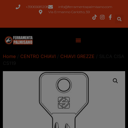
+39065681208
info@ferramentapalmisano.com
Via Ermanno Carlotto, 59
Home
/
CENTRO CHIAVI
/
CHIAVI GREZZE
/ SILCA CISA
CS119