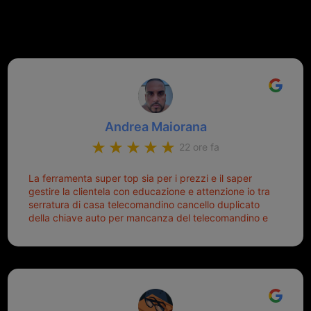
recensioni Google
Andrea Maiorana
22 ore fa
La ferramenta super top sia per i prezzi e il saper
gestire la clientela con educazione e attenzione io tra
serratura di casa telecomandino cancello duplicato
della chiave auto per mancanza del telecomandino e
oggi telecomandino con chiave per auto fatto la
meglio ferramenta de ostia e poi il prorietario il signor
Michele gentilissimo e simpaticissimo