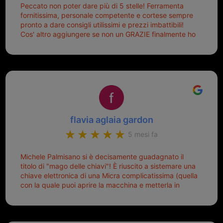
Peccato non poter dare più di 5 stelle! Ferramenta
fornitissima, personale competente e cortese sempre
pronto a dare consigli utilissimi e prezzi imbattibili!
Cos' altro aggiungere se non un GRAZIE finalmente ho
risolto dopo mesi di tentativi fallimentari! Ormai siete il
mio riferimento. Ah dimenticavo...da loro sono riuscita
a duplicare chiavi proticamente introvabili al trove!
Top top top!!!
flavia aglaia gardon
5 mesi fa
Michele Palmisano si è decisamente guadagnato il
titolo di "mago delle chiavi"! È riuscito a sistemare una
chiave elettronica di una Micra complicatissima (quella
con la quale puoi aprire la macchina e metterla in
moto senza doverla tirar fuori dalla borsa!) che era
pronta per la pattumiera... Avevo passato mesi con le
due chiavi superstiti in condizioni pietose, si era perso
il coperchietto, la chiave era fissata con un filo di