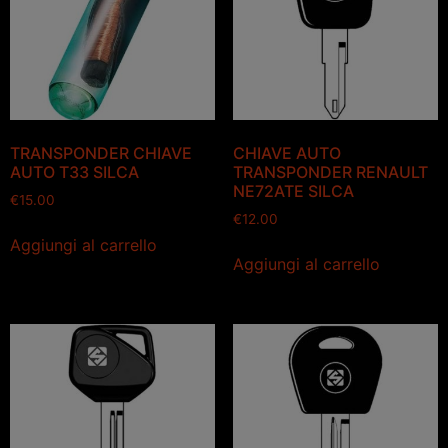
TRANSPONDER CHIAVE
CHIAVE AUTO
AUTO T33 SILCA
TRANSPONDER RENAULT
NE72ATE SILCA
€
15.00
€
12.00
Aggiungi al carrello
Aggiungi al carrello