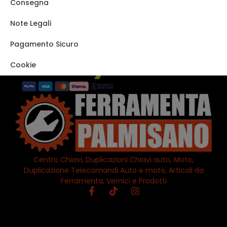
Shop
Consegna
Track order
Note Legali
VISITA IL NOSTRO
STORE SU EBAY
Pagamento Sicuro
Cookie
Centro Chiavi, Duplicazioni Chiavi auto, Moto,
Duplicazione Telecomandi Auto e moto, Articoli da
Ferramenta, Vernici e Prodotti