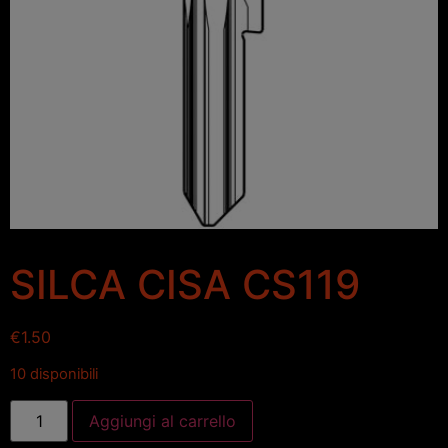
SILCA CISA CS119
€
1.50
10 disponibili
Aggiungi al carrello