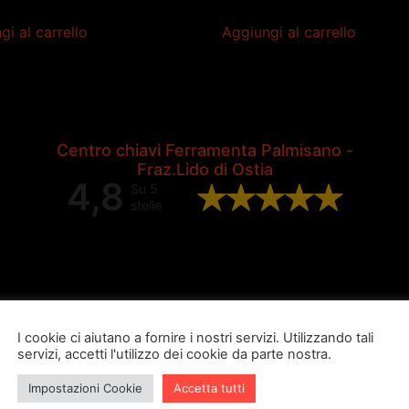
gi al carrello
Aggiungi al carrello
Centro chiavi Ferramenta Palmisano -
Fraz.Lido di Ostia
4,8
Su 5
stelle
Valutazione complessiva di 202
recensioni Google
I cookie ci aiutano a fornire i nostri servizi. Utilizzando tali
servizi, accetti l'utilizzo dei cookie da parte nostra.
Impostazioni Cookie
Accetta tutti
ugo burubu