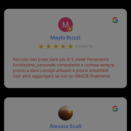
Mayla Buzzi
2 mesi fa
Peccato non poter dare più di 5 stelle! Ferramenta
fornitissima, personale competente e cortese sempre
pronto a dare consigli utilissimi e prezzi imbattibili!
Cos' altro aggiungere se non un GRAZIE finalmente
ho risolto dopo mesi di tentativi fallimentari! Ormai
siete il mio riferimento. Ah dimenticavo...da loro sono
riuscita a duplicare chiavi proticamente introvabili al
trove! Top top top!!!
Alessia Scali