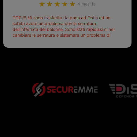
4 mesi fa
TOP !!! Mi sono trasferito da poco ad Ostia ed ho
subito avuto un problema con la serratura
dell'inferriata del balcone. Sono stati rapidissimi nel
cambiare la serratura e sistemare un problema di
montaggio dell'inferriata. Il tutto ad un prezzo più
che onesto evitando spese ben più esose.
Competenti, gentilissimi ed ottime persone. Diventerà
sicuramente un punto di riferimento per situazioni di
questo tipo