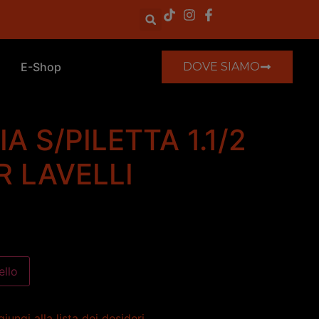
E-Shop
DOVE SIAMO
IA S/PILETTA 1.1/2
R LAVELLI
ello
iungi alla lista dei desideri