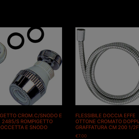
GETTO CROM.C/SNODO E
FLESSIBILE DOCCIA EFFE
 2485/S ROMPIGETTO
OTTONE CROMATO DOPPI
OCCETTA E SNODO
GRAFFATURA CM 200 1/2F
€
7.00