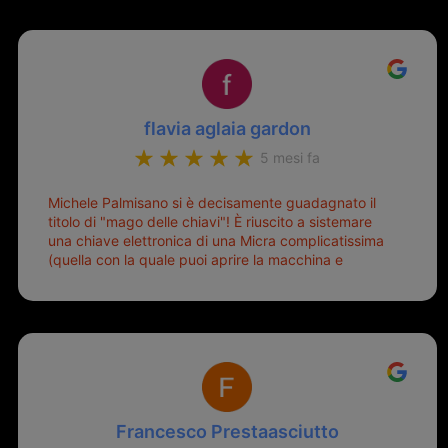
flavia aglaia gardon
5 mesi fa
Michele Palmisano si è decisamente guadagnato il
titolo di "mago delle chiavi"! È riuscito a sistemare
una chiave elettronica di una Micra complicatissima
(quella con la quale puoi aprire la macchina e
metterla in moto senza doverla tirar fuori dalla
borsa!) che era pronta per la pattumiera... Avevo
passato mesi con le due chiavi superstiti in condizioni
pietose, si era perso il coperchietto, la chiave era
fissata con un filo di metallo, per aprire lo sportello
bisognava stare attenti che non ti staccasse la
chiave dal blocchetto e talvolta non faceva bene il
contatto nel quadro e bisognava armeggiare un po',
Francesco Prestaasciutto
praticamente entrare e mettere in moto era un terno