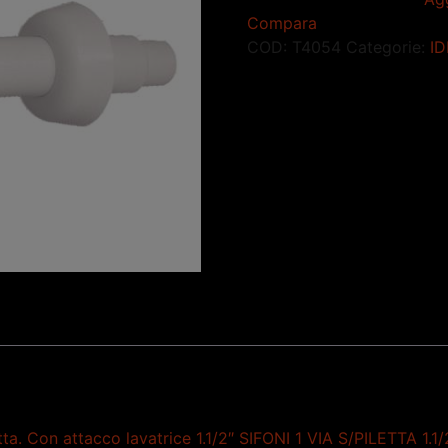
Compara
COD:
T4054
Categorie:
I
tta. Con attacco lavatrice 1.1/2″ SIFONI 1 VIA S/PILETTA 1.1/