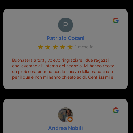
Patrizio Cotani
1 mese fa
Buonasera a tutti, volevo ringraziare i due ragazzi
che lavorano all’ interno del negozio. Mi hanno risolto
un problema enorme con la chiave della macchina e
per il quale non mi hanno chiesto soldi. Gentilissimi e
disponibili, ringrazio di aver trovato questo negozio.
Sicuramente tornerò qui per qualsiasi altro problema.
Andrea Nobili