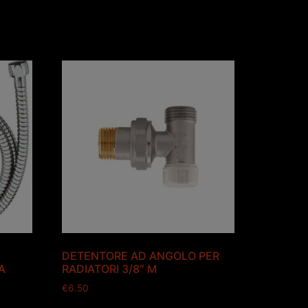
DETENTORE AD ANGOLO PER
A
RADIATORI 3/8″ M
€
6.50