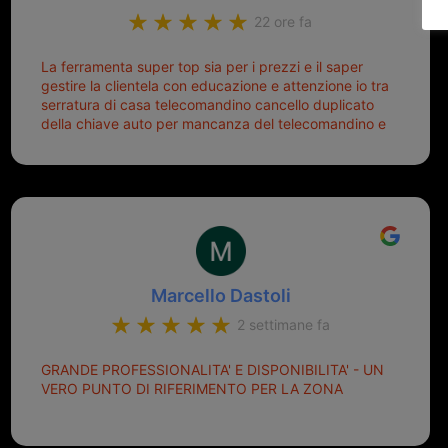
22 ore fa
La ferramenta super top sia per i prezzi e il saper
gestire la clientela con educazione e attenzione io tra
serratura di casa telecomandino cancello duplicato
della chiave auto per mancanza del telecomandino e
oggi telecomandino con chiave per auto fatto la
meglio ferramenta de ostia e poi il prorietario il signor
Michele gentilissimo e simpaticissimo
Marcello Dastoli
2 settimane fa
GRANDE PROFESSIONALITA' E DISPONIBILITA' - UN
VERO PUNTO DI RIFERIMENTO PER LA ZONA