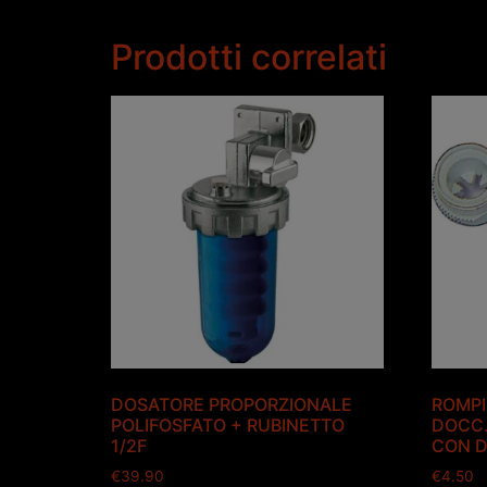
Prodotti correlati
DOSATORE PROPORZIONALE
ROMPI
POLIFOSFATO + RUBINETTO
DOCC.
1/2F
CON D
€
39.90
€
4.50