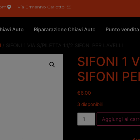
com
Via Ermanno Carlotto, 59
hiavi Auto
Ripararazione Chiavi Auto
Punto vendita
I
/ SIFONI 1 VIA S/PILETTA 1.1/2 SIFONI PER LAVELLI
SIFONI 1 V
SIFONI PE
€
6.00
3 disponibili
Aggiungi al carr
Agg