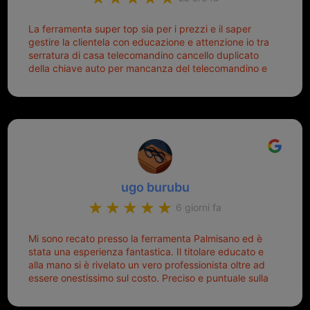
La ferramenta super top sia per i prezzi e il saper
gestire la clientela con educazione e attenzione io tra
serratura di casa telecomandino cancello duplicato
della chiave auto per mancanza del telecomandino e
oggi telecomandino con chiave per auto fatto la
meglio ferramenta de ostia e poi il prorietario il signor
Michele gentilissimo e simpaticissimo
ugo burubu
6 giorni fa
Mi sono recato presso la ferramenta Palmisano ed è
stata una esperienza fantastica. Il titolare educato e
alla mano si è rivelato un vero professionista oltre ad
essere onestissimo sul costo. Preciso e puntuale sulla
consegna.