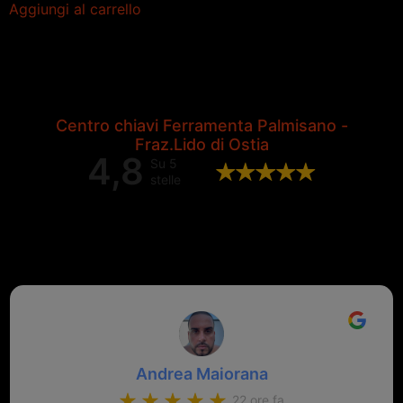
Aggiungi al carrello
Centro chiavi Ferramenta Palmisano -
Fraz.Lido di Ostia
4,8
Su 5
stelle
Valutazione complessiva di 202
recensioni Google
Andrea Maiorana
22 ore fa