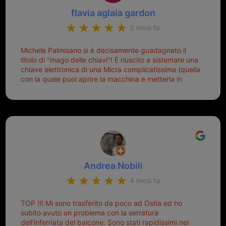
flavia aglaia gardon
5 mesi fa
Michele Palmisano si è decisamente guadagnato il
titolo di "mago delle chiavi"! È riuscito a sistemare una
chiave elettronica di una Micra complicatissima (quella
con la quale puoi aprire la macchina e metterla in
moto senza doverla tirar fuori dalla borsa!) che era
pronta per la pattumiera... Avevo passato mesi con le
due chiavi superstiti in condizioni pietose, si era perso
il coperchietto, la chiave era fissata con un filo di
metallo, per aprire lo sportello bisognava stare attenti
che non ti staccasse la chiave dal blocchetto e
talvolta non faceva bene il contatto nel quadro e
bisognava armeggiare un po', praticamente entrare e
Andrea Nobili
mettere in moto era un terno al Lotto; ormai pensavo
di dover prendere un mutuo per ricomprarle alla
4 mesi fa
Nissan... e invece ho scoperto che la Ferramenta
Palmisano è specializzata in duplicazione di chiavi di
TOP !!! Mi sono trasferito da poco ad Ostia ed ho
tutti i tipi. Adesso che ho la mia fiammante chiave
subito avuto un problema con la serratura
nuova (solo la chiave, perché la macchina è rimasta
dell'inferriata del balcone. Sono stati rapidissimi nel
quella di prima), ogni volta che salgo in macchina, il