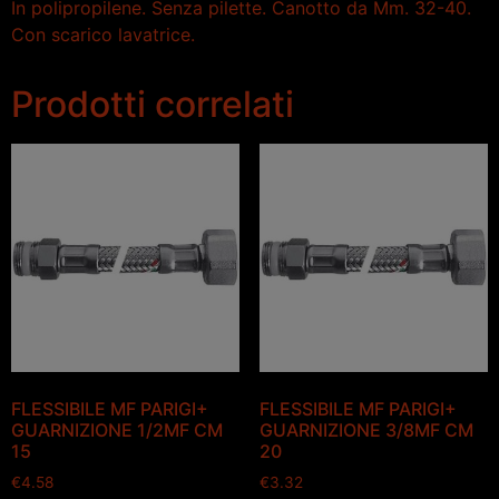
In polipropilene. Senza pilette. Canotto da Mm. 32-40.
Con scarico lavatrice.
Prodotti correlati
FLESSIBILE MF PARIGI+
FLESSIBILE MF PARIGI+
GUARNIZIONE 1/2MF CM
GUARNIZIONE 3/8MF CM
15
20
€
4.58
€
3.32