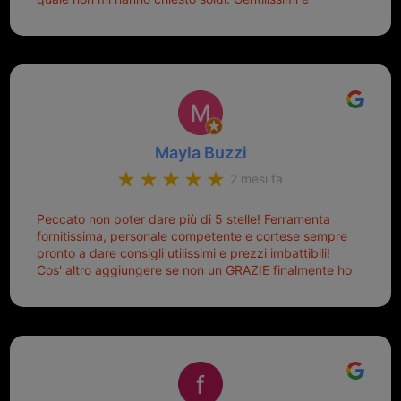
disponibili, ringrazio di aver trovato questo negozio.
Sicuramente tornerò qui per qualsiasi altro problema.
Mayla Buzzi
2 mesi fa
Peccato non poter dare più di 5 stelle! Ferramenta
fornitissima, personale competente e cortese sempre
pronto a dare consigli utilissimi e prezzi imbattibili!
Cos' altro aggiungere se non un GRAZIE finalmente ho
risolto dopo mesi di tentativi fallimentari! Ormai siete il
mio riferimento. Ah dimenticavo...da loro sono riuscita
a duplicare chiavi proticamente introvabili al trove!
Top top top!!!