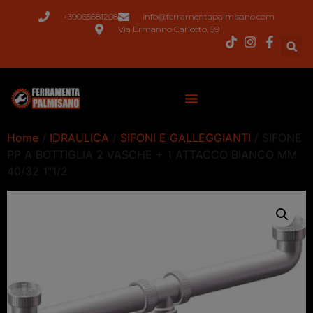
+39065681208
info@ferramentapalmisano.com
Via Ermanno Carlotto, 59
Home
/
IDRAULICA
/
SIFONI E GALLEGGIANTI
/ SIFONE
PP A BOTTIGLIA 2 VASCHE + 1 ATTACCO BIANCO MM
40/32 1″1/2