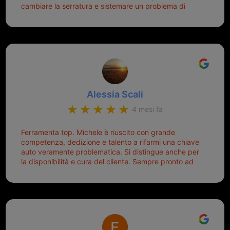
cambiare la serratura e sistemare un problema di
mio pensiero va subito a Michele perché non dover
montaggio dell'inferriata. Il tutto ad un prezzo più che
cercare la chiave nella borsa è qualcosa che già mi
onesto evitando spese ben più esose. Competenti,
mette di buon umore, e ti fa cominciare bene la
gentilissimi ed ottime persone. Diventerà sicuramente
giornata. Quindi lo ringrazio veramente e soprattutto
un punto di riferimento per situazioni di questo tipo
lo consiglio a chiunque debba duplicare una chiave
complicata! +++
Alessia Scali
4 mesi fa
Ferramenta top. Michele è riuscito con grande
competenza, dedizione e talento a rifarmi una chiave
auto veramente problematica. Si distingue anche per
la disponibilità e cura del cliente. Sempre pronto ad
aiutarti.