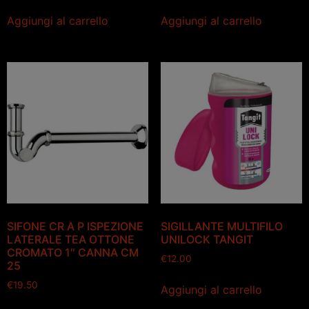
Aggiungi al carrello
Aggiungi al carrello
SIFONE CR A P ISPEZIONE
SIGILLANTE MULTIFILO
LATERALE TEA OTTONE
UNILOCK TANGIT
CROMATO 1″ CANNA CM
€
12.00
25
€
19.50
Aggiungi al carrello