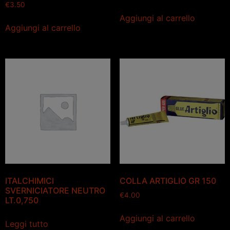
€
3.50
Aggiungi al carrello
Aggiungi al carrello
ITALCHIMICI
COLLA ARTIGLIO GR 150
SVERNICIATORE NEUTRO
€
4.00
LT.0,750
Aggiungi al carrello
Leggi tutto