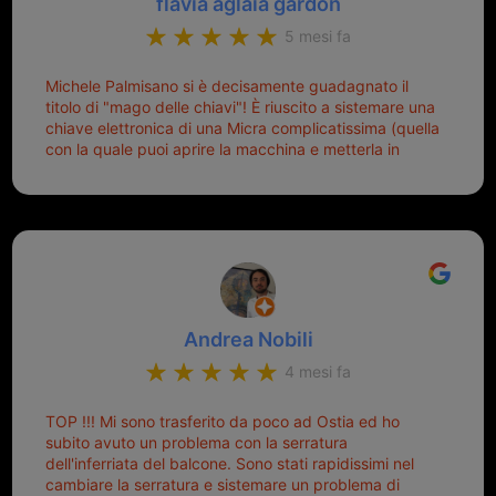
flavia aglaia gardon
5 mesi fa
Michele Palmisano si è decisamente guadagnato il
titolo di "mago delle chiavi"! È riuscito a sistemare una
chiave elettronica di una Micra complicatissima (quella
con la quale puoi aprire la macchina e metterla in
moto senza doverla tirar fuori dalla borsa!) che era
pronta per la pattumiera... Avevo passato mesi con le
due chiavi superstiti in condizioni pietose, si era perso
il coperchietto, la chiave era fissata con un filo di
metallo, per aprire lo sportello bisognava stare attenti
che non ti staccasse la chiave dal blocchetto e
talvolta non faceva bene il contatto nel quadro e
bisognava armeggiare un po', praticamente entrare e
Andrea Nobili
mettere in moto era un terno al Lotto; ormai pensavo
di dover prendere un mutuo per ricomprarle alla
4 mesi fa
Nissan... e invece ho scoperto che la Ferramenta
Palmisano è specializzata in duplicazione di chiavi di
TOP !!! Mi sono trasferito da poco ad Ostia ed ho
tutti i tipi. Adesso che ho la mia fiammante chiave
subito avuto un problema con la serratura
nuova (solo la chiave, perché la macchina è rimasta
dell'inferriata del balcone. Sono stati rapidissimi nel
quella di prima), ogni volta che salgo in macchina, il
cambiare la serratura e sistemare un problema di
mio pensiero va subito a Michele perché non dover