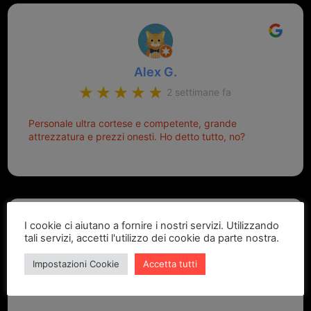
Alex G.
2 settimane fa
Personale ultra cortese e competente, grande
attrezzatura e prezzi onesti. Ho detto tutto, no?
I cookie ci aiutano a fornire i nostri servizi. Utilizzando
tali servizi, accetti l'utilizzo dei cookie da parte nostra.
Impostazioni Cookie
Accetta tutti
Marcello Dastoli
2 settimane fa