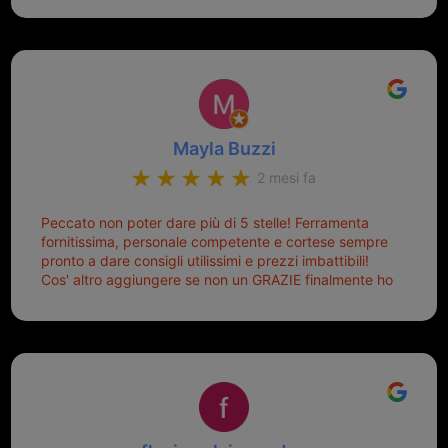
Sicuramente tornerò qui per qualsiasi altro problema.
Mayla Buzzi
2 mesi fa
Peccato non poter dare più di 5 stelle! Ferramenta
fornitissima, personale competente e cortese sempre
pronto a dare consigli utilissimi e prezzi imbattibili!
Cos' altro aggiungere se non un GRAZIE finalmente ho
risolto dopo mesi di tentativi fallimentari! Ormai siete il
mio riferimento. Ah dimenticavo...da loro sono riuscita
a duplicare chiavi proticamente introvabili al trove!
Top top top!!!