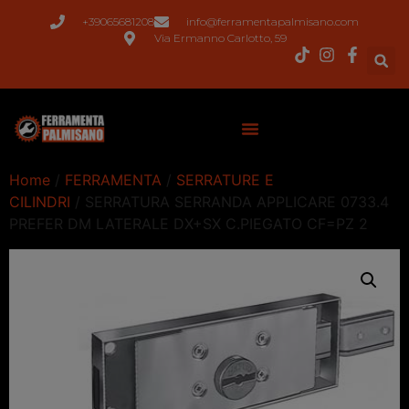
+39065681208
info@ferramentapalmisano.com
Via Ermanno Carlotto, 59
Home
/
FERRAMENTA
/
SERRATURE E
CILINDRI
/ SERRATURA SERRANDA APPLICARE 0733.4
PREFER DM LATERALE DX+SX C.PIEGATO CF=PZ 2