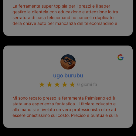
La ferramenta super top sia per i prezzi e il saper
gestire la clientela con educazione e attenzione io tra
serratura di casa telecomandino cancello duplicato
della chiave auto per mancanza del telecomandino e
oggi telecomandino con chiave per auto fatto la
meglio ferramenta de ostia e poi il prorietario il signor
Michele gentilissimo e simpaticissimo
ugo burubu
6 giorni fa
Mi sono recato presso la ferramenta Palmisano ed è
stata una esperienza fantastica. Il titolare educato e
alla mano si è rivelato un vero professionista oltre ad
essere onestissimo sul costo. Preciso e puntuale sulla
consegna.