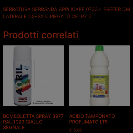
SERRATURA SERRANDA APPLICARE 0733.4 PREFER DM
LATERALE DX+SX C.PIEGATO CF=PZ 2
Prodotti correlati
BOMBOLETTA SPRAY 3977
ACIDO TAMPONATO
RAL 1023 GIALLO
PROFUMATO LT5
SEGNALE
€
15.00