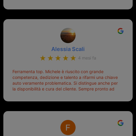
montaggio dell'inferriata. Il tutto ad un prezzo più che
cercare la chiave nella borsa è qualcosa che già mi
onesto evitando spese ben più esose. Competenti,
mette di buon umore, e ti fa cominciare bene la
gentilissimi ed ottime persone. Diventerà sicuramente
giornata. Quindi lo ringrazio veramente e soprattutto
un punto di riferimento per situazioni di questo tipo
lo consiglio a chiunque debba duplicare una chiave
complicata! +++
Alessia Scali
4 mesi fa
Ferramenta top. Michele è riuscito con grande
competenza, dedizione e talento a rifarmi una chiave
auto veramente problematica. Si distingue anche per
la disponibilità e cura del cliente. Sempre pronto ad
aiutarti.