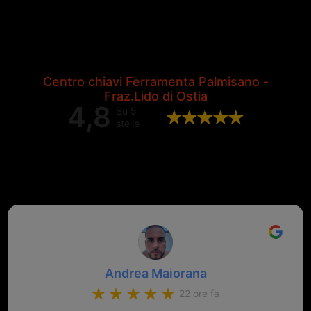
Centro chiavi Ferramenta Palmisano -
Fraz.Lido di Ostia
4,8
Su 5
stelle
Valutazione complessiva di 202
recensioni Google
Andrea Maiorana
22 ore fa