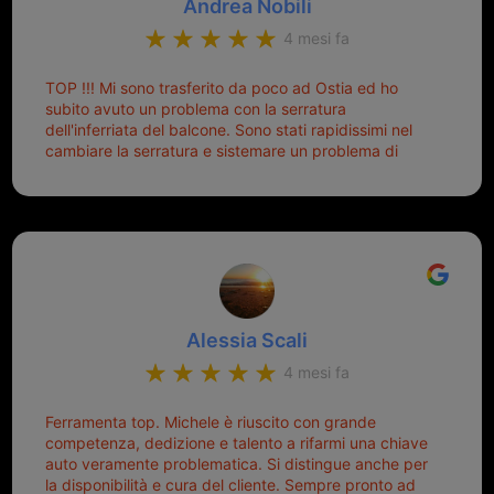
Andrea Nobili
mettere in moto era un terno al Lotto; ormai pensavo
di dover prendere un mutuo per ricomprarle alla
4 mesi fa
Nissan... e invece ho scoperto che la Ferramenta
Palmisano è specializzata in duplicazione di chiavi di
TOP !!! Mi sono trasferito da poco ad Ostia ed ho
tutti i tipi. Adesso che ho la mia fiammante chiave
subito avuto un problema con la serratura
nuova (solo la chiave, perché la macchina è rimasta
dell'inferriata del balcone. Sono stati rapidissimi nel
quella di prima), ogni volta che salgo in macchina, il
cambiare la serratura e sistemare un problema di
mio pensiero va subito a Michele perché non dover
montaggio dell'inferriata. Il tutto ad un prezzo più che
cercare la chiave nella borsa è qualcosa che già mi
onesto evitando spese ben più esose. Competenti,
mette di buon umore, e ti fa cominciare bene la
gentilissimi ed ottime persone. Diventerà sicuramente
giornata. Quindi lo ringrazio veramente e soprattutto
un punto di riferimento per situazioni di questo tipo
lo consiglio a chiunque debba duplicare una chiave
complicata! +++
Alessia Scali
4 mesi fa
Ferramenta top. Michele è riuscito con grande
competenza, dedizione e talento a rifarmi una chiave
auto veramente problematica. Si distingue anche per
la disponibilità e cura del cliente. Sempre pronto ad