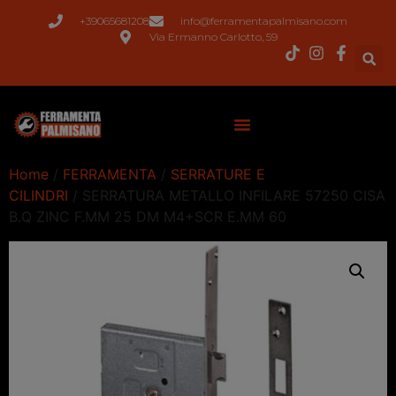
+39065681208
info@ferramentapalmisano.com
Via Ermanno Carlotto, 59
Home
/
FERRAMENTA
/
SERRATURE E
CILINDRI
/ SERRATURA METALLO INFILARE 57250 CISA
B.Q ZINC F.MM 25 DM M4+SCR E.MM 60