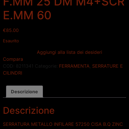
F.MM 25 DM M4+SCR
E.MM 60
€
85.00
Esaurito
Aggiungi alla lista dei desideri
Compara
COD:
8211341
Categorie:
FERRAMENTA
,
SERRATURE E
CILINDRI
Descrizione
Descrizione
SERRATURA METALLO INFILARE 57250 CISA B.Q ZINC