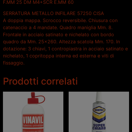
F.MM 25 DM M4+SCR E.MM 60
SERRATURA METALLO INFILARE 57250 CISA
A doppia mappa. Scrocco reversibile. Chiusura con
catenaccio a 4 mandate. Quadro maniglia Mm. 8.
Frontale in acciaio satinato e nichelato con bordo
quadro da Mm. 25×260. Altezza scatola Mm. 170. In
dotazione: 3 chiavi, 1 contropiastra in acciaio satinato e
nichelato, 1 copritoppa interna ed esterna e viti di
fissaggio.
Prodotti correlati