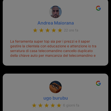
Andrea Maiorana
22 ore fa
La ferramenta super top sia per i prezzi e il saper
gestire la clientela con educazione e attenzione io tra
serratura di casa telecomandino cancello duplicato
della chiave auto per mancanza del telecomandino e
oggi telecomandino con chiave per auto fatto la
meglio ferramenta de ostia e poi il prorietario il signor
Michele gentilissimo e simpaticissimo
ugo burubu
6 giorni fa