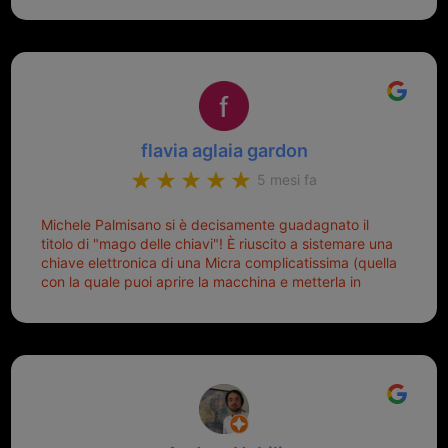
mio riferimento. Ah dimenticavo...da loro sono riuscita
a duplicare chiavi proticamente introvabili al trove!
Top top top!!!
flavia aglaia gardon
5 mesi fa
Michele Palmisano si è decisamente guadagnato il
titolo di "mago delle chiavi"! È riuscito a sistemare una
chiave elettronica di una Micra complicatissima (quella
con la quale puoi aprire la macchina e metterla in
moto senza doverla tirar fuori dalla borsa!) che era
pronta per la pattumiera... Avevo passato mesi con le
due chiavi superstiti in condizioni pietose, si era perso
il coperchietto, la chiave era fissata con un filo di
metallo, per aprire lo sportello bisognava stare attenti
che non ti staccasse la chiave dal blocchetto e
talvolta non faceva bene il contatto nel quadro e
bisognava armeggiare un po', praticamente entrare e