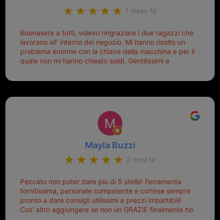
1 mese fa
Buonasera a tutti, volevo ringraziare i due ragazzi che
lavorano all’ interno del negozio. Mi hanno risolto un
problema enorme con la chiave della macchina e per il
quale non mi hanno chiesto soldi. Gentilissimi e
disponibili, ringrazio di aver trovato questo negozio.
Sicuramente tornerò qui per qualsiasi altro problema.
Mayla Buzzi
2 mesi fa
Peccato non poter dare più di 5 stelle! Ferramenta
fornitissima, personale competente e cortese sempre
pronto a dare consigli utilissimi e prezzi imbattibili!
Cos' altro aggiungere se non un GRAZIE finalmente ho
risolto dopo mesi di tentativi fallimentari! Ormai siete il