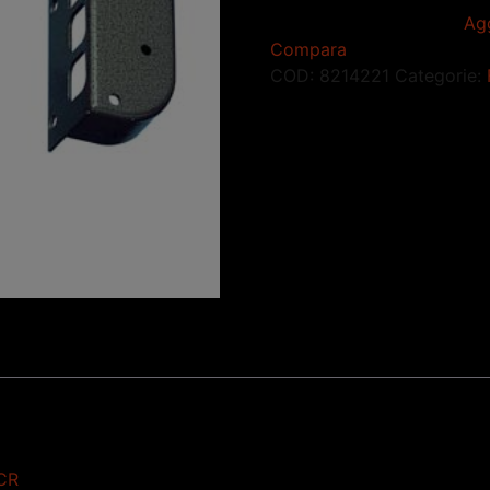
Agg
Compara
COD:
8214221
Categorie:
CR