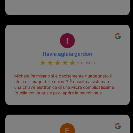
flavia aglaia gardon
5 mesi fa
Michele Palmisano si è decisamente guadagnato il
titolo di "mago delle chiavi"! È riuscito a sistemare
una chiave elettronica di una Micra complicatissima
(quella con la quale puoi aprire la macchina e
metterla in moto senza doverla tirar fuori dalla
borsa!) che era pronta per la pattumiera... Avevo
passato mesi con le due chiavi superstiti in condizioni
pietose, si era perso il coperchietto, la chiave era
fissata con un filo di metallo, per aprire lo sportello
bisognava stare attenti che non ti staccasse la
chiave dal blocchetto e talvolta non faceva bene il