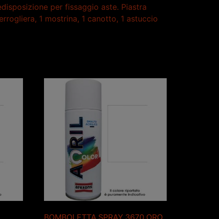
isposizione per fissaggio aste. Piastra
rrogliera, 1 mostrina, 1 canotto, 1 astuccio
3
BOMBOLETTA SPRAY 3670 ORO