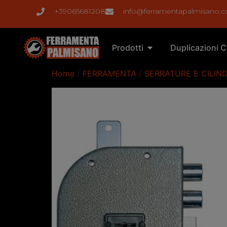
+39065681208
info@ferramentapalmisano.
Prodotti
Duplicazioni C
Home
/
FERRAMENTA
/
SERRATURE E CILIND