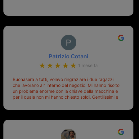
Patrizio Cotani
1 mese fa
Buonasera a tutti, volevo ringraziare i due ragazzi
che lavorano all’ interno del negozio. Mi hanno risolto
un problema enorme con la chiave della macchina e
per il quale non mi hanno chiesto soldi. Gentilissimi e
disponibili, ringrazio di aver trovato questo negozio.
Sicuramente tornerò qui per qualsiasi altro problema.