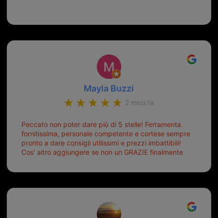
Mayla Buzzi
2 mesi fa
Peccato non poter dare più di 5 stelle! Ferramenta
fornitissima, personale competente e cortese sempre
pronto a dare consigli utilissimi e prezzi imbattibili!
Cos' altro aggiungere se non un GRAZIE finalmente
ho risolto dopo mesi di tentativi fallimentari! Ormai
siete il mio riferimento. Ah dimenticavo...da loro sono
riuscita a duplicare chiavi proticamente introvabili al
trove! Top top top!!!