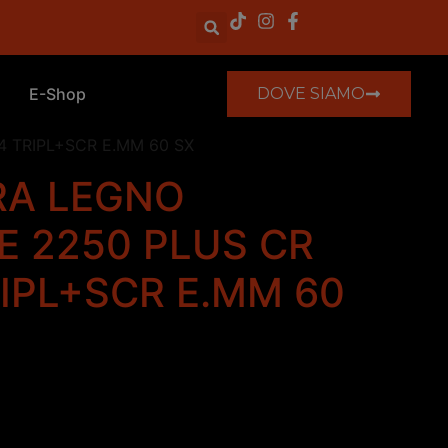
E-Shop
DOVE SIAMO
 TRIPL+SCR E.MM 60 SX
RA LEGNO
E 2250 PLUS CR
IPL+SCR E.MM 60