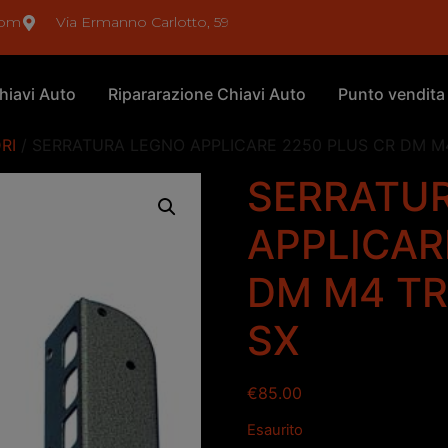
com
Via Ermanno Carlotto, 59
hiavi Auto
Ripararazione Chiavi Auto
Punto vendita
RI
/ SERRATURA LEGNO APPLICARE 2250 PLUS CR DM M4
SERRATU
APPLICAR
DM M4 TR
SX
€
85.00
Esaurito