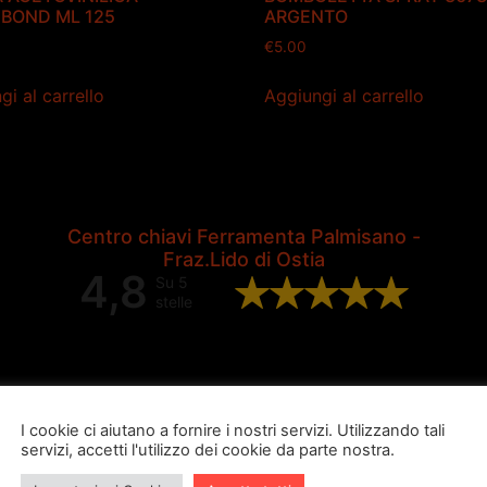
BOND ML 125
ARGENTO
€
5.00
gi al carrello
Aggiungi al carrello
Centro chiavi Ferramenta Palmisano -
Fraz.Lido di Ostia
4,8
Su 5
stelle
Valutazione complessiva di 202
recensioni Google
I cookie ci aiutano a fornire i nostri servizi. Utilizzando tali
servizi, accetti l'utilizzo dei cookie da parte nostra.