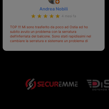
Andrea Nobili
4 mesi fa
TOP !!! Mi sono trasferito da poco ad Ostia ed ho
subito avuto un problema con la serratura
dell'inferriata del balcone. Sono stati rapidissimi nel
cambiare la serratura e sistemare un problema di
montaggio dell'inferriata. Il tutto ad un prezzo più
che onesto evitando spese ben più esose.
Competenti, gentilissimi ed ottime persone. Diventerà
sicuramente un punto di riferimento per situazioni di
questo tipo