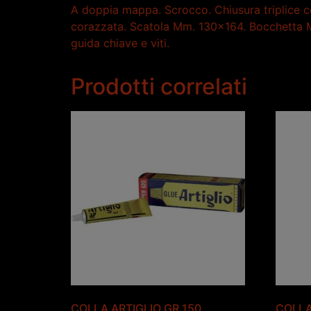
A doppia mappa. Scrocco. Chiusura triplice c
corazzata. Scatola Mm. 130×164. Bocchetta Mm. 
guida chiave e viti.
Prodotti correlati
COLLA ARTIGLIO GR 150
COLLA