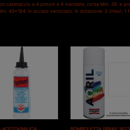
on catenaccio a 4 pistoni e 4 mandate, corsa Mm. 38, e pred
49×164. In acciaio verniciato. In dotazione: 3 chiavi, 1 fe
 ACETOVINILICA
BOMBOLETTA SPRAY 367