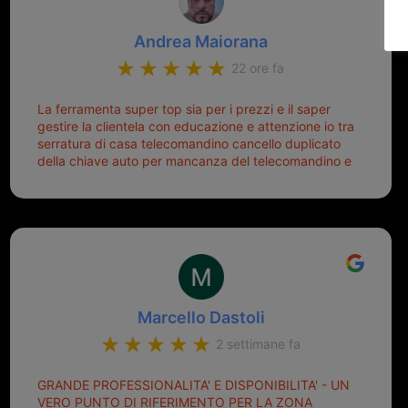
Andrea Maiorana
22 ore fa
La ferramenta super top sia per i prezzi e il saper
gestire la clientela con educazione e attenzione io tra
serratura di casa telecomandino cancello duplicato
della chiave auto per mancanza del telecomandino e
oggi telecomandino con chiave per auto fatto la
meglio ferramenta de ostia e poi il prorietario il signor
Michele gentilissimo e simpaticissimo
Marcello Dastoli
2 settimane fa
GRANDE PROFESSIONALITA' E DISPONIBILITA' - UN
VERO PUNTO DI RIFERIMENTO PER LA ZONA