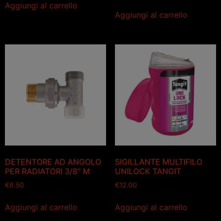
Aggiungi al carrello
Aggiungi al carrello
DETENTORE AD ANGOLO
SIGILLANTE MULTIFILO
PER RADIATORI 3/8″ M
UNILOCK TANGIT
€
6.50
€
12.00
Aggiungi al carrello
Aggiungi al carrello