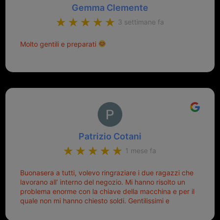
Gemma Clemente
3 settimane fa
Molto gentili e preparati
Patrizio Cotani
1 mese fa
Buonasera a tutti, volevo ringraziare i due ragazzi che
lavorano all’ interno del negozio. Mi hanno risolto un
problema enorme con la chiave della macchina e per il
quale non mi hanno chiesto soldi. Gentilissimi e
disponibili, ringrazio di aver trovato questo negozio.
Sicuramente tornerò qui per qualsiasi altro problema.