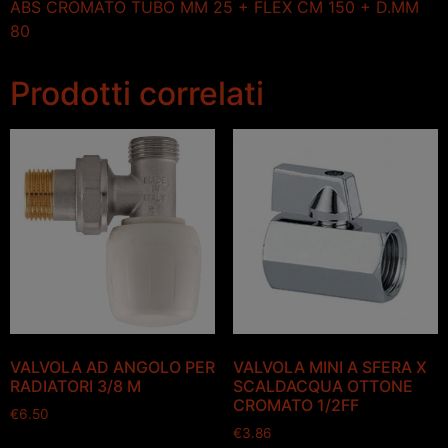
ABS CROMATO TUBO MM 25 + FLEX CM 150 + D.MM
80
Prodotti correlati
VALVOLA AD ANGOLO PER
VALVOLA MINI A SFERA X
RADIATORI 3/8 M
SCALDACQUA OTTONE
CROMATO 1/2FF
€
6.50
€
3.86