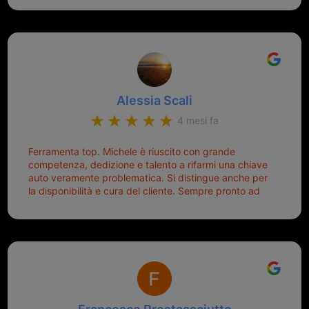
onesto evitando spese ben più esose. Competenti,
mette di buon umore, e ti fa cominciare bene la
gentilissimi ed ottime persone. Diventerà sicuramente
giornata. Quindi lo ringrazio veramente e soprattutto
un punto di riferimento per situazioni di questo tipo
lo consiglio a chiunque debba duplicare una chiave
complicata! +++
Alessia Scali
4 mesi fa
Ferramenta top. Michele è riuscito con grande
competenza, dedizione e talento a rifarmi una chiave
auto veramente problematica. Si distingue anche per
la disponibilità e cura del cliente. Sempre pronto ad
aiutarti.