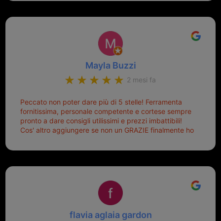
Mayla Buzzi
2 mesi fa
Peccato non poter dare più di 5 stelle! Ferramenta
fornitissima, personale competente e cortese sempre
pronto a dare consigli utilissimi e prezzi imbattibili!
Cos' altro aggiungere se non un GRAZIE finalmente ho
risolto dopo mesi di tentativi fallimentari! Ormai siete il
mio riferimento. Ah dimenticavo...da loro sono riuscita
a duplicare chiavi proticamente introvabili al trove!
Top top top!!!
flavia aglaia gardon