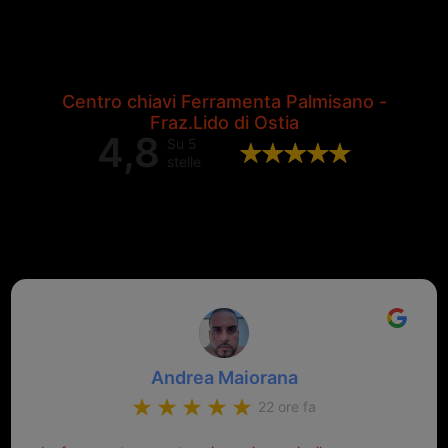
Centro chiavi Ferramenta Palmisano -
Fraz.Lido di Ostia
4,8
Su 5
stelle
Valutazione complessiva di 202
recensioni Google
Andrea Maiorana
22 ore fa