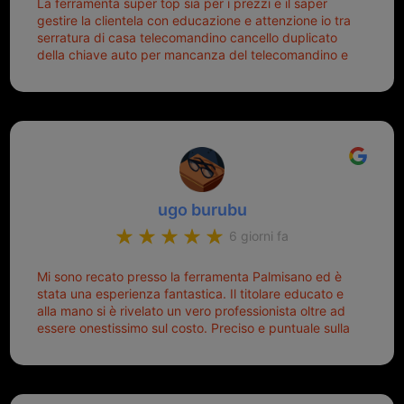
La ferramenta super top sia per i prezzi e il saper
gestire la clientela con educazione e attenzione io tra
serratura di casa telecomandino cancello duplicato
della chiave auto per mancanza del telecomandino e
oggi telecomandino con chiave per auto fatto la
meglio ferramenta de ostia e poi il prorietario il signor
Michele gentilissimo e simpaticissimo
ugo burubu
6 giorni fa
Mi sono recato presso la ferramenta Palmisano ed è
stata una esperienza fantastica. Il titolare educato e
alla mano si è rivelato un vero professionista oltre ad
essere onestissimo sul costo. Preciso e puntuale sulla
consegna.