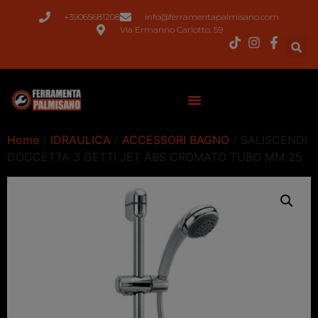
+39065681208
info@ferramentapalmisano.com
Via Ermanno Carlotto, 59
Home
/
IDRAULICA
/
ACCESSORI BAGNO
/ SALISCENDI
DOCCETTA 3 GETTI JET ABS CROMATO TUBO MM 25