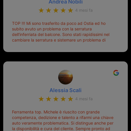
Andrea Nobili
mettere in moto era un terno al Lotto; ormai pensavo
di dover prendere un mutuo per ricomprarle alla
4 mesi fa
Nissan... e invece ho scoperto che la Ferramenta
Palmisano è specializzata in duplicazione di chiavi di
TOP !!! Mi sono trasferito da poco ad Ostia ed ho
tutti i tipi. Adesso che ho la mia fiammante chiave
subito avuto un problema con la serratura
nuova (solo la chiave, perché la macchina è rimasta
dell'inferriata del balcone. Sono stati rapidissimi nel
quella di prima), ogni volta che salgo in macchina, il
cambiare la serratura e sistemare un problema di
mio pensiero va subito a Michele perché non dover
montaggio dell'inferriata. Il tutto ad un prezzo più che
cercare la chiave nella borsa è qualcosa che già mi
onesto evitando spese ben più esose. Competenti,
mette di buon umore, e ti fa cominciare bene la
gentilissimi ed ottime persone. Diventerà sicuramente
giornata. Quindi lo ringrazio veramente e soprattutto
un punto di riferimento per situazioni di questo tipo
lo consiglio a chiunque debba duplicare una chiave
complicata! +++
Alessia Scali
4 mesi fa
Ferramenta top. Michele è riuscito con grande
competenza, dedizione e talento a rifarmi una chiave
auto veramente problematica. Si distingue anche per
la disponibilità e cura del cliente. Sempre pronto ad