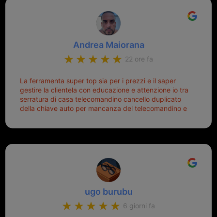
Andrea Maiorana
22 ore fa
La ferramenta super top sia per i prezzi e il saper
gestire la clientela con educazione e attenzione io tra
serratura di casa telecomandino cancello duplicato
della chiave auto per mancanza del telecomandino e
oggi telecomandino con chiave per auto fatto la
meglio ferramenta de ostia e poi il prorietario il signor
Michele gentilissimo e simpaticissimo
ugo burubu
6 giorni fa