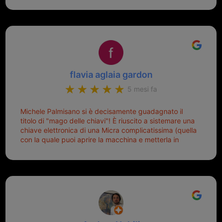
mio riferimento. Ah dimenticavo...da loro sono riuscita
a duplicare chiavi proticamente introvabili al trove!
Top top top!!!
flavia aglaia gardon
5 mesi fa
Michele Palmisano si è decisamente guadagnato il
titolo di "mago delle chiavi"! È riuscito a sistemare una
chiave elettronica di una Micra complicatissima (quella
con la quale puoi aprire la macchina e metterla in
moto senza doverla tirar fuori dalla borsa!) che era
pronta per la pattumiera... Avevo passato mesi con le
due chiavi superstiti in condizioni pietose, si era perso
il coperchietto, la chiave era fissata con un filo di
metallo, per aprire lo sportello bisognava stare attenti
che non ti staccasse la chiave dal blocchetto e
talvolta non faceva bene il contatto nel quadro e
bisognava armeggiare un po', praticamente entrare e