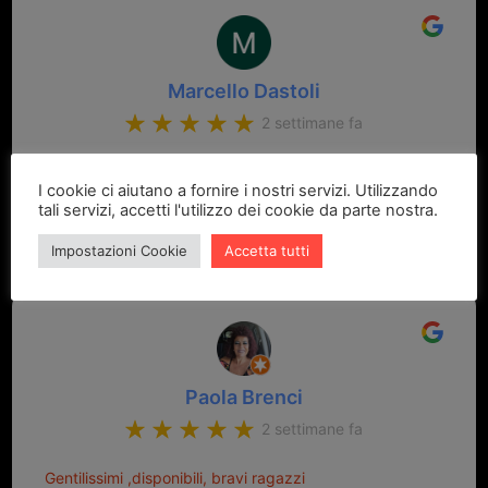
Marcello Dastoli
2 settimane fa
GRANDE PROFESSIONALITA' E DISPONIBILITA' - UN
I cookie ci aiutano a fornire i nostri servizi. Utilizzando
VERO PUNTO DI RIFERIMENTO PER LA ZONA
tali servizi, accetti l'utilizzo dei cookie da parte nostra.
Impostazioni Cookie
Accetta tutti
Paola Brenci
2 settimane fa
Gentilissimi ,disponibili, bravi ragazzi