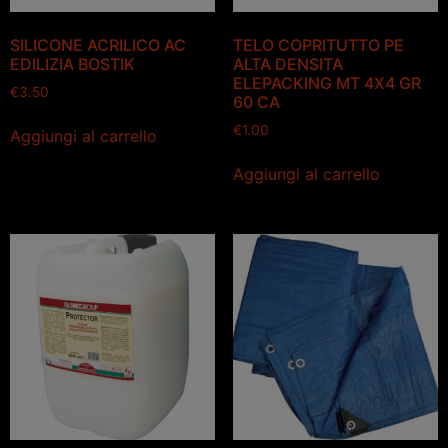
SILICONE ACRILICO AC
TELO COPRITUTTO PE
EDILIZIA BOSTIK
ALTA DENSITA
ELEPACKING MT 4X4 GR
€
3.50
60 CA
€
1.00
Aggiungi al carrello
Aggiungi al carrello