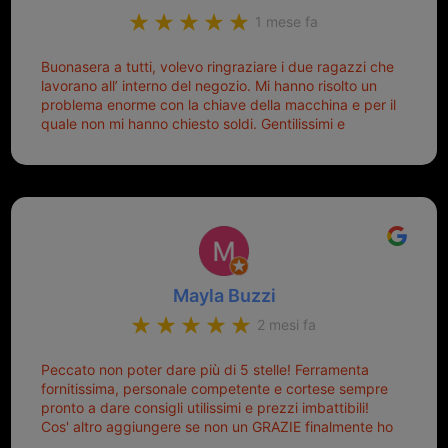
1 mese fa
Buonasera a tutti, volevo ringraziare i due ragazzi che
lavorano all’ interno del negozio. Mi hanno risolto un
problema enorme con la chiave della macchina e per il
quale non mi hanno chiesto soldi. Gentilissimi e
disponibili, ringrazio di aver trovato questo negozio.
Sicuramente tornerò qui per qualsiasi altro problema.
Mayla Buzzi
2 mesi fa
Peccato non poter dare più di 5 stelle! Ferramenta
fornitissima, personale competente e cortese sempre
pronto a dare consigli utilissimi e prezzi imbattibili!
Cos' altro aggiungere se non un GRAZIE finalmente ho
risolto dopo mesi di tentativi fallimentari! Ormai siete il