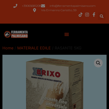
+39065681208
info@ferramentapalmisano.com
Via Ermanno Carlotto, 59
Home
/
MATERIALE EDILE
/ RASANTE 5KG