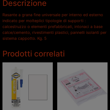
Descrizione
Rasante a grana fine universale per interno ed esterno
indicato per molteplici tipologie di supporti :
calcestruzzo o elementi prefabbricati, intonaci a base
calce/cemento, rivestimenti plastici, pannelli isolanti per
sistema cappotto. Kg. 5
Prodotti correlati