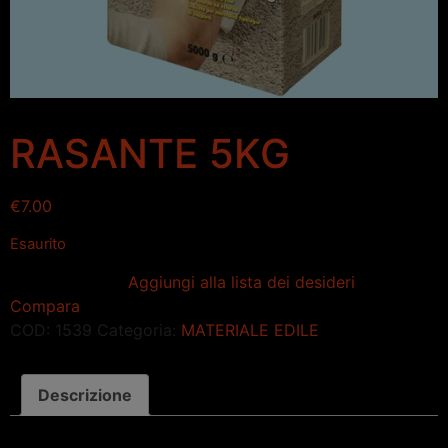
RASANTE 5KG
€
7.00
Esaurito
Aggiungi alla lista dei desideri
Compara
COD:
1539
Categoria:
MATERIALE EDILE
Descrizione